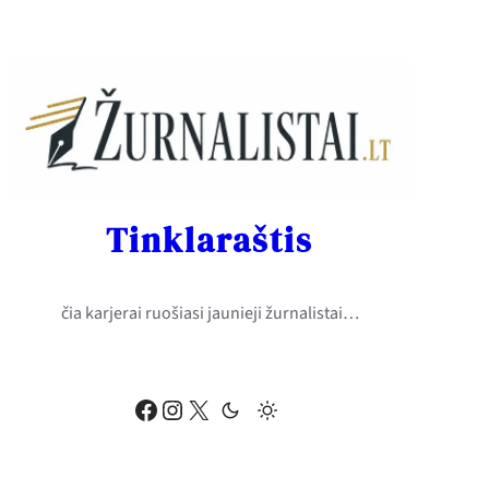
Eiti
prie
turinio
Tinklaraštis
čia karjerai ruošiasi jaunieji žurnalistai…
Facebook
Instagram
X