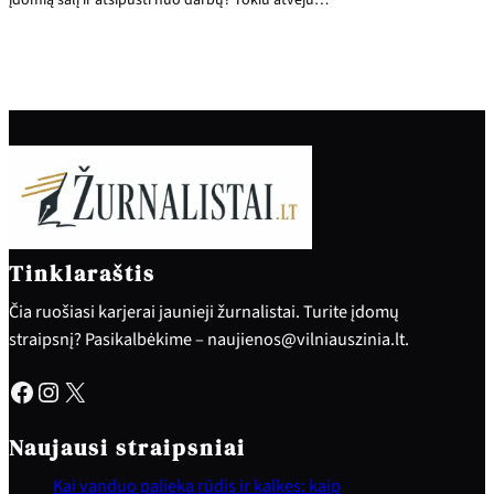
įdomią šalį ir atsipūsti nuo darbų? Tokiu atveju…
Tinklaraštis
Čia ruošiasi karjerai jaunieji žurnalistai. Turite įdomų
straipsnį? Pasikalbėkime – naujienos@vilniauszinia.lt.
Facebook
Instagram
X
Naujausi straipsniai
Kai vanduo palieka rūdis ir kalkes: kaip