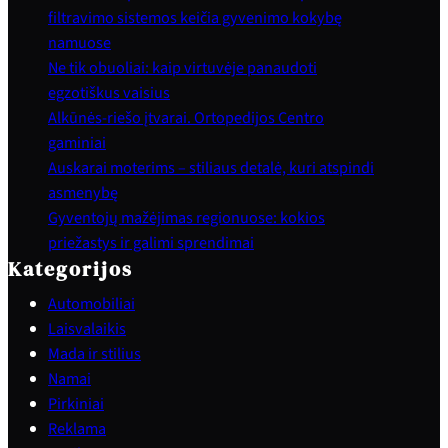
filtravimo sistemos keičia gyvenimo kokybę
namuose
Ne tik obuoliai: kaip virtuvėje panaudoti
egzotiškus vaisius
Alkūnės-riešo įtvarai. Ortopedijos Centro
gaminiai
Auskarai moterims – stiliaus detalė, kuri atspindi
asmenybę
Gyventojų mažėjimas regionuose: kokios
priežastys ir galimi sprendimai
Kategorijos
Automobiliai
Laisvalaikis
Mada ir stilius
Namai
Pirkiniai
Reklama