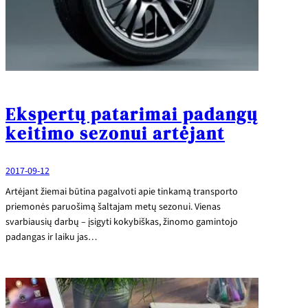
Ekspertų patarimai padangų
keitimo sezonui artėjant
2017-09-12
Artėjant žiemai būtina pagalvoti apie tinkamą transporto
priemonės paruošimą šaltajam metų sezonui. Vienas
svarbiausių darbų – įsigyti kokybiškas, žinomo gamintojo
padangas ir laiku jas…