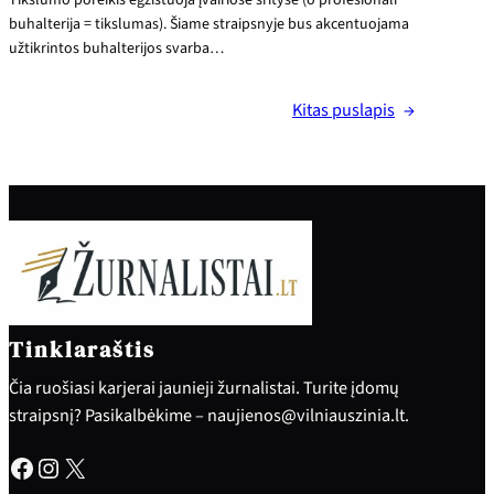
Tikslumo poreikis egzistuoja įvairiose srityse (o profesionali
buhalterija = tikslumas). Šiame straipsnyje bus akcentuojama
užtikrintos buhalterijos svarba…
Kitas puslapis
→
Tinklaraštis
Čia ruošiasi karjerai jaunieji žurnalistai. Turite įdomų
straipsnį? Pasikalbėkime – naujienos@vilniauszinia.lt.
Facebook
Instagram
X