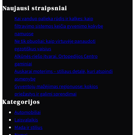
Naujausi straipsniai
Kai vanduo palieka rūdis ir kalkes: kaip
filtravimo sistemos keičia gyvenimo kokybę
namuose
Ne tik obuoliai: kaip virtuvėje panaudoti
egzotiškus vaisius
Alkūnės-riešo įtvarai. Ortopedijos Centro
gaminiai
Auskarai moterims – stiliaus detalė, kuri atspindi
asmenybę
Gyventojų mažėjimas regionuose: kokios
priežastys ir galimi sprendimai
Kategorijos
Automobiliai
Laisvalaikis
Mada ir stilius
Namai