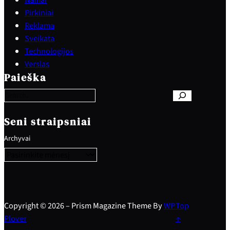
Pirkiniai
Reklama
Sveikata
Technologijos
S
Verslas
e
Paieška
a
r
c
h
Seni straipsniai
Archyvai
Copyright © 2026 – Prism Magazine Theme By
WP
Top
Plover
↑