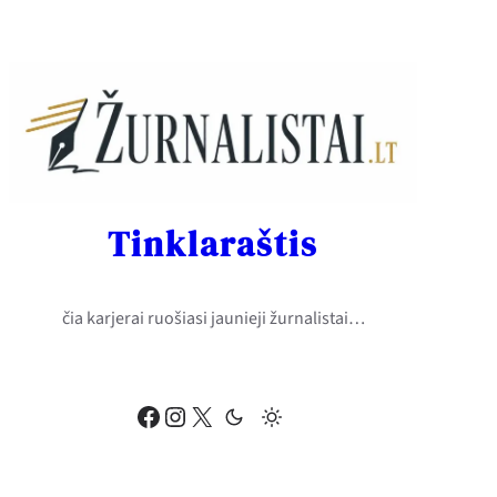
Eiti
prie
turinio
Tinklaraštis
čia karjerai ruošiasi jaunieji žurnalistai…
Facebook
Instagram
X