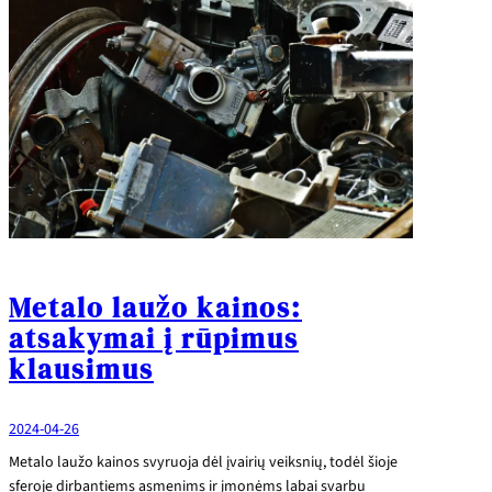
Metalo laužo kainos:
atsakymai į rūpimus
klausimus
2024-04-26
Metalo laužo kainos svyruoja dėl įvairių veiksnių, todėl šioje
sferoje dirbantiems asmenims ir įmonėms labai svarbu