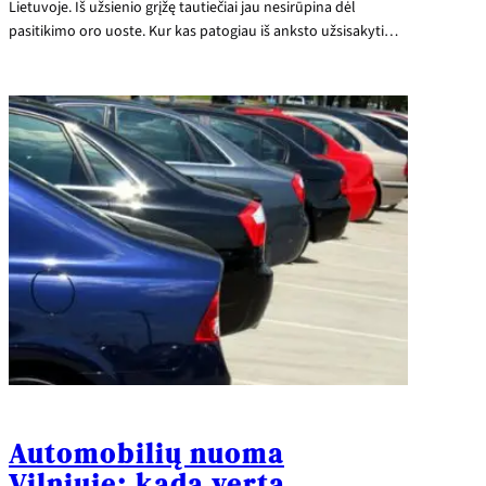
Lietuvoje. Iš užsienio grįžę tautiečiai jau nesirūpina dėl
pasitikimo oro uoste. Kur kas patogiau iš anksto užsisakyti…
Automobilių nuoma
Vilniuje: kada verta