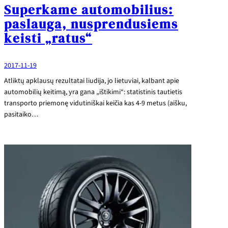
Superkame automobilius:
paslauga, nusprendusiems
keisti „ratus“
2017-11-19
Atliktų apklausų rezultatai liudija, jo lietuviai, kalbant apie
automobilių keitimą, yra gana „ištikimi“: statistinis tautietis
transporto priemonę vidutiniškai keičia kas 4-9 metus (aišku,
pasitaiko…