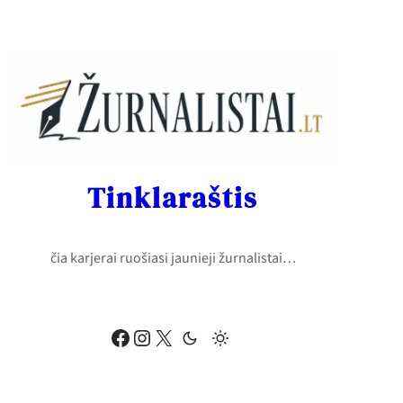
Eiti
prie
turinio
Tinklaraštis
čia karjerai ruošiasi jaunieji žurnalistai…
Facebook
Instagram
X