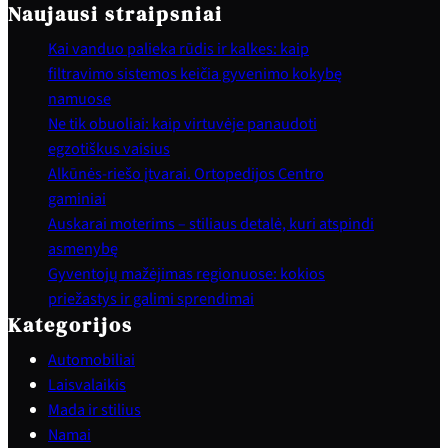
Naujausi straipsniai
Kai vanduo palieka rūdis ir kalkes: kaip
filtravimo sistemos keičia gyvenimo kokybę
namuose
Ne tik obuoliai: kaip virtuvėje panaudoti
egzotiškus vaisius
Alkūnės-riešo įtvarai. Ortopedijos Centro
gaminiai
Auskarai moterims – stiliaus detalė, kuri atspindi
asmenybę
Gyventojų mažėjimas regionuose: kokios
priežastys ir galimi sprendimai
Kategorijos
Automobiliai
Laisvalaikis
Mada ir stilius
Namai