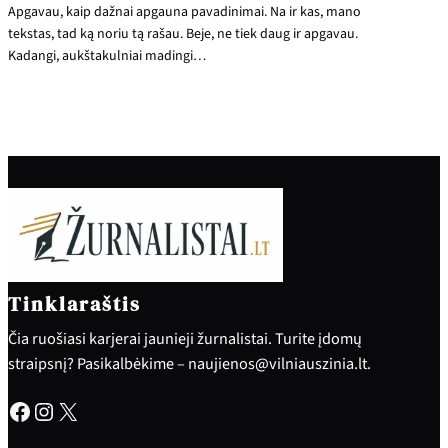
Apgavau, kaip dažnai apgauna pavadinimai. Na ir kas, mano
tekstas, tad ką noriu tą rašau. Beje, ne tiek daug ir apgavau.
Kadangi, aukštakulniai madingi…
Tinklaraštis
Čia ruošiasi karjerai jaunieji žurnalistai. Turite įdomų
straipsnį? Pasikalbėkime – naujienos@vilniauszinia.lt.
Facebook
Instagram
X