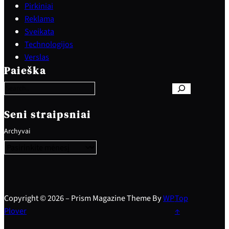
Pirkiniai
Reklama
Sveikata
Technologijos
S
Verslas
e
Paieška
a
r
c
h
Seni straipsniai
Archyvai
Copyright © 2026 – Prism Magazine Theme By
WP
Top
Plover
↑