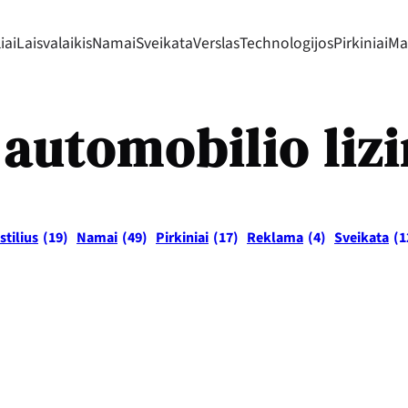
iai
Laisvalaikis
Namai
Sveikata
Verslas
Technologijos
Pirkiniai
Mad
:
automobilio liz
stilius
(19)
Namai
(49)
Pirkiniai
(17)
Reklama
(4)
Sveikata
(1