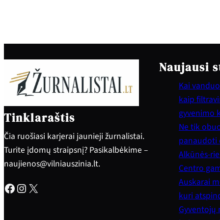
Naujausi s
Kai vanduo 
kaip filtra
gyvenimo 
Tinklaraštis
Ne tik obuol
Čia ruošiasi karjerai jaunieji žurnalistai.
panaudoti e
Turite įdomų straipsnį? Pasikalbėkime –
Alkūnės-rie
naujienos@vilniauszinia.lt.
Centro gam
Auskarai mo
Facebook
Instagram
X
kuri atspi
Gyventojų 