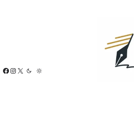
Eiti
prie
turinio
Facebook
Instagram
X