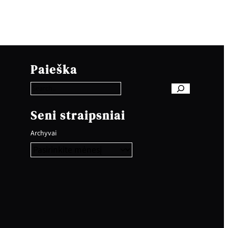
S
e
Paieška
a
r
c
h
Seni straipsniai
Archyvai