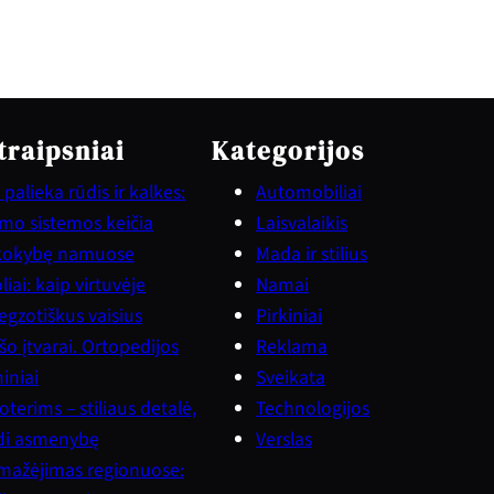
traipsniai
Kategorijos
palieka rūdis ir kalkes:
Automobiliai
vimo sistemos keičia
Laisvalaikis
kokybę namuose
Mada ir stilius
iai: kaip virtuvėje
Namai
gzotiškus vaisius
Pirkiniai
šo įtvarai. Ortopedijos
Reklama
iniai
Sveikata
terims – stiliaus detalė,
Technologijos
ndi asmenybę
Verslas
mažėjimas regionuose: