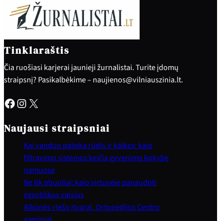
Tinklaraštis
Čia ruošiasi karjerai jaunieji žurnalistai. Turite įdomų
straipsnį? Pasikalbėkime – naujienos@vilniauszinia.lt.
Facebook
Instagram
X
Naujausi straipsniai
Kai vanduo palieka rūdis ir kalkes: kaip
filtravimo sistemos keičia gyvenimo kokybę
namuose
Ne tik obuoliai: kaip virtuvėje panaudoti
egzotiškus vaisius
Alkūnės-riešo įtvarai. Ortopedijos Centro
gaminiai