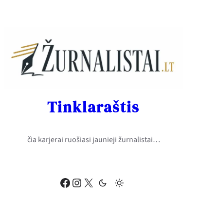
Eiti
prie
turinio
Tinklaraštis
čia karjerai ruošiasi jaunieji žurnalistai…
Facebook
Instagram
X