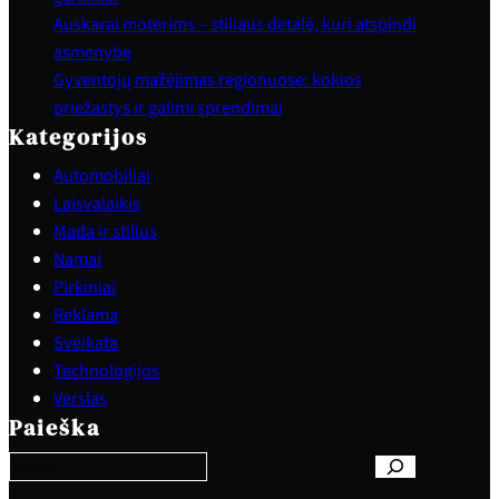
Auskarai moterims – stiliaus detalė, kuri atspindi
asmenybę
Gyventojų mažėjimas regionuose: kokios
priežastys ir galimi sprendimai
Kategorijos
Automobiliai
Laisvalaikis
Mada ir stilius
Namai
Pirkiniai
Reklama
Sveikata
Technologijos
S
Verslas
e
Paieška
a
r
c