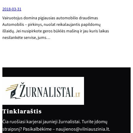
2018-03-31
Vairuotojus domina pigiausias automobilio draudimas
Automobilis – pirkinys, nuolat reikalaujantis papildomų
išlaidų. Jei nusipirkote geros būklės mašiną ir jau kuris laikas
nesilankėte servise, jums…
Tinklaraštis
Čia ruošiasi karjerai jaunieji žurnalistai. Turite įdomų
straipsnį? Pasikalbėkime – naujienos@vilniauszinia.lt.