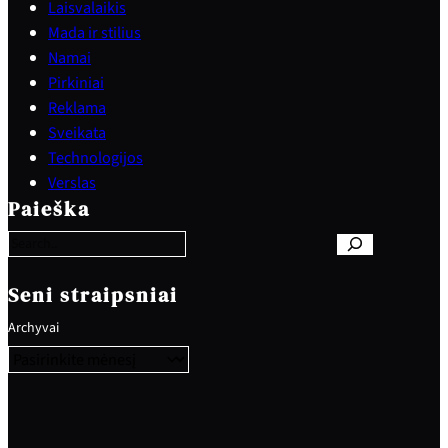
Laisvalaikis
Mada ir stilius
Namai
Pirkiniai
Reklama
Sveikata
Technologijos
S
Verslas
e
Paieška
a
r
c
h
Seni straipsniai
Archyvai