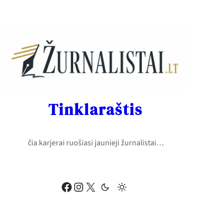
Eiti
prie
turinio
Tinklaraštis
čia karjerai ruošiasi jaunieji žurnalistai…
Facebook
Instagram
X