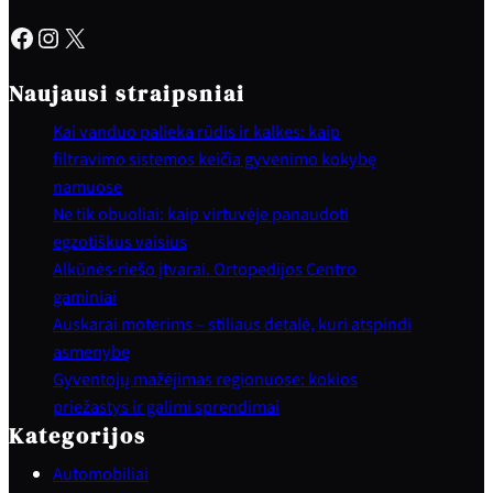
Facebook
Instagram
X
Naujausi straipsniai
Kai vanduo palieka rūdis ir kalkes: kaip
filtravimo sistemos keičia gyvenimo kokybę
namuose
Ne tik obuoliai: kaip virtuvėje panaudoti
egzotiškus vaisius
Alkūnės-riešo įtvarai. Ortopedijos Centro
gaminiai
Auskarai moterims – stiliaus detalė, kuri atspindi
asmenybę
Gyventojų mažėjimas regionuose: kokios
priežastys ir galimi sprendimai
Kategorijos
Automobiliai