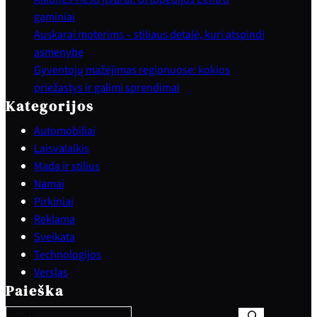
gaminiai
Auskarai moterims – stiliaus detalė, kuri atspindi
asmenybę
Gyventojų mažėjimas regionuose: kokios
priežastys ir galimi sprendimai
Kategorijos
Automobiliai
Laisvalaikis
Mada ir stilius
Namai
Pirkiniai
Reklama
Sveikata
Technologijos
S
Verslas
e
Paieška
a
r