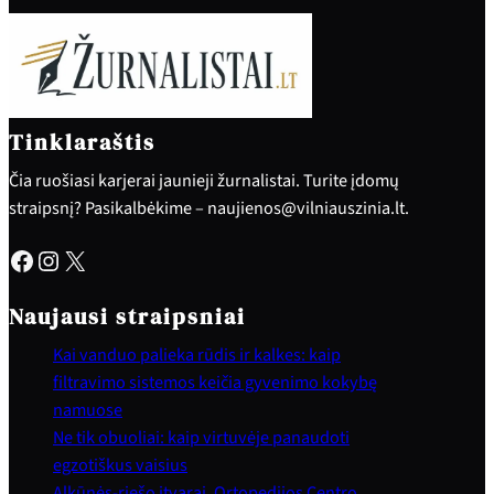
Tinklaraštis
Čia ruošiasi karjerai jaunieji žurnalistai. Turite įdomų
straipsnį? Pasikalbėkime – naujienos@vilniauszinia.lt.
Facebook
Instagram
X
Naujausi straipsniai
Kai vanduo palieka rūdis ir kalkes: kaip
filtravimo sistemos keičia gyvenimo kokybę
namuose
Ne tik obuoliai: kaip virtuvėje panaudoti
egzotiškus vaisius
Alkūnės-riešo įtvarai. Ortopedijos Centro