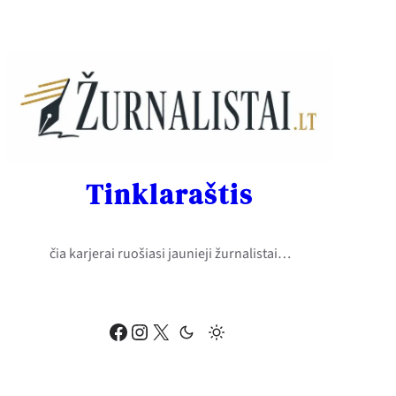
Eiti
prie
turinio
Tinklaraštis
čia karjerai ruošiasi jaunieji žurnalistai…
Facebook
Instagram
X