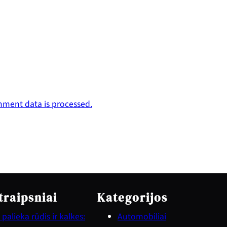
ment data is processed.
traipsniai
Kategorijos
palieka rūdis ir kalkes:
Automobiliai