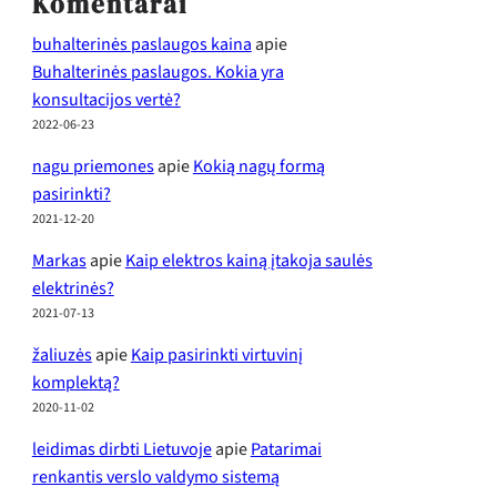
Komentarai
buhalterinės paslaugos kaina
apie
Buhalterinės paslaugos. Kokia yra
konsultacijos vertė?
2022-06-23
nagu priemones
apie
Kokią nagų formą
pasirinkti?
2021-12-20
Markas
apie
Kaip elektros kainą įtakoja saulės
elektrinės?
2021-07-13
žaliuzės
apie
Kaip pasirinkti virtuvinį
komplektą?
2020-11-02
leidimas dirbti Lietuvoje
apie
Patarimai
renkantis verslo valdymo sistemą