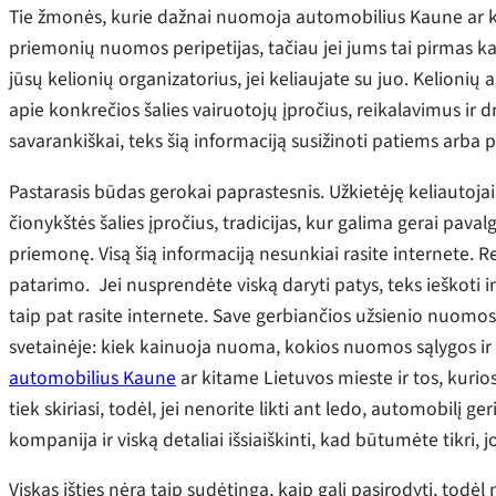
Tie žmonės, kurie dažnai nuomoja automobilius Kaune ar kit
priemonių nuomos peripetijas, tačiau jei jums tai pirmas kart
jūsų kelionių organizatorius, jei keliaujate su juo. Kelionių
apie konkrečios šalies vairuotojų įpročius, reikalavimus ir 
savarankiškai, teks šią informaciją susižinoti patiems arba p
Pastarasis būdas gerokai paprastesnis. Užkietėję keliautoja
čionykštės šalies įpročius, tradicijas, kur galima gerai pav
priemonę. Visą šią informaciją nesunkiai rasite internete. Reik
patarimo. Jei nusprendėte viską daryti patys, teks ieškoti
taip pat rasite internete. Save gerbiančios užsienio nuomo
svetainėje: kiek kainuoja nuoma, kokios nuomos sąlygos ir 
automobilius Kaune
ar kitame Lietuvos mieste ir tos, kur
tiek skiriasi, todėl, jei nenorite likti ant ledo, automobilį g
kompanija ir viską detaliai išsiaiškinti, kad būtumėte tikri,
Viskas išties nėra taip sudėtinga, kaip gali pasirodyti, todėl