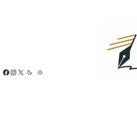
Eiti
prie
turinio
Facebook
Instagram
X