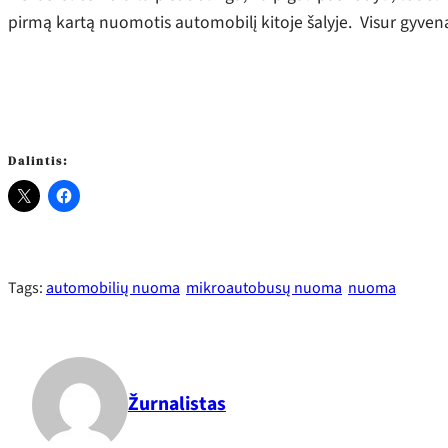
pirmą kartą nuomotis automobilį kitoje šalyje. Visur gyvena 
Dalintis:
Tags:
automobilių nuoma
mikroautobusų nuoma
nuoma
Žurnalistas