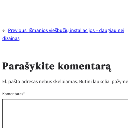
←
Previous:
Išmanios viešbučių instaliacijos – daugiau nei
dizainas
Parašykite komentarą
El. pašto adresas nebus skelbiamas.
Būtini laukeliai pažym
Komentaras
*