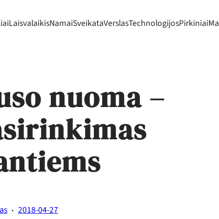
iai
Laisvalaikis
Namai
Sveikata
Verslas
Technologijos
Pirkiniai
Mad
uso nuoma –
asirinkimas
jantiems
·
tas
2018-04-27