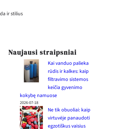
a ir stilius
Naujausi straipsniai
Kai vanduo palieka
rūdis ir kalkes: kaip
filtravimo sistemos
keičia gyvenimo
kokybę namuose
2026-07-18
Ne tik obuoliai: kaip
virtuvėje panaudoti
egzotiškus vaisius