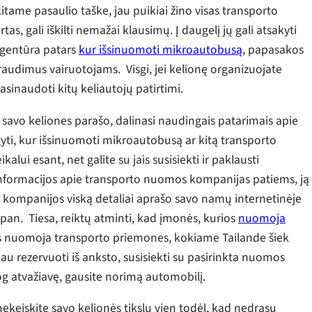
ame pasaulio taške, jau puikiai žino visas transporto
as, gali iškilti nemažai klausimų. Į daugelį jų gali atsakyti
 agentūra patars
kur išsinuomoti mikroautobusą
, papasakos
draudimus vairuotojams. Visgi, jei kelionę organizuojate
asinaudoti kitų keliautojų patirtimi.
i savo keliones parašo, dalinasi naudingais patarimais apie
algyti, kur išsinuomoti mikroautobusą ar kitą transporto
alui esant, net galite su jais susisiekti ir paklausti
 informacijos apie transporto nuomos kompanijas patiems, ją
s kompanijos viską detaliai aprašo savo namų internetinėje
pan. Tiesa, reiktų atminti, kad įmonės, kurios
nuomoja
ios nuomoja transporto priemones, kokiame Tailande šiek
eriau rezervuoti iš anksto, susisiekti su pasirinkta nuomos
 jog atvažiavę, gausite norimą automobilį.
 nekeiskite savo kelionės tikslų vien todėl, kad nedrąsu