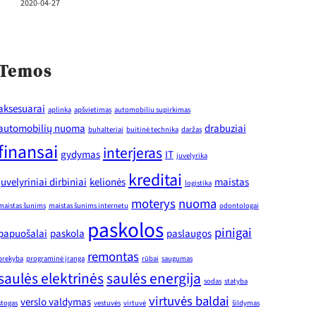
2020-04-27
Temos
aksesuarai
aplinka
apšvietimas
automobiliu supirkimas
automobilių nuoma
drabuziai
buhalteriai
buitinė technika
daržas
finansai
interjeras
gydymas
IT
juvelyrika
kreditai
juvelyriniai dirbiniai
kelionės
maistas
logistika
moterys
nuoma
maistas šunims
maistas šunims internetu
odontologai
paskolos
pinigai
papuošalai
paskola
paslaugos
remontas
prekyba
programinė įranga
rūbai
saugumas
saulės elektrinės
saulės energija
sodas
statyba
virtuvės baldai
verslo valdymas
stogas
vestuvės
virtuvė
šildymas