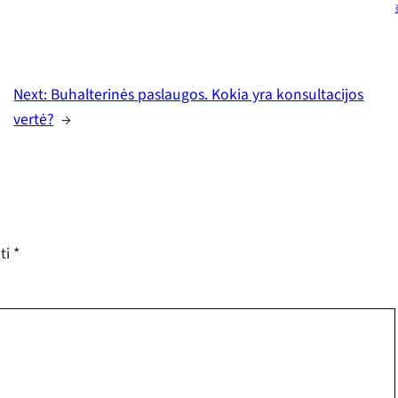
Next:
Buhalterinės paslaugos. Kokia yra konsultacijos
vertė?
→
ėti
*