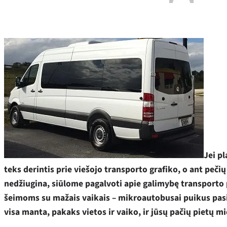
Jei pl
teks derintis prie viešojo transporto grafiko, o ant pečių
nedžiugina, siūlome pagalvoti apie galimybę transport
šeimoms su mažais vaikais – mikroautobusai puikus pasir
visa manta, pakaks vietos ir vaiko, ir jūsų pačių pietų m