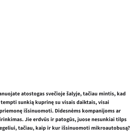
anuojate atostogas svečioje šalyje, tačiau mintis, kad
 tempti sunkią kuprinę su visais daiktais, visai
o priemonę išsinuomoti. Didesnėms kompanijoms ar
inkimas. Jie erdvūs ir patogūs, juose nesunkiai tilps
iegeliui, tačiau, kaip ir kur išsinuomoti mikroautobusą?