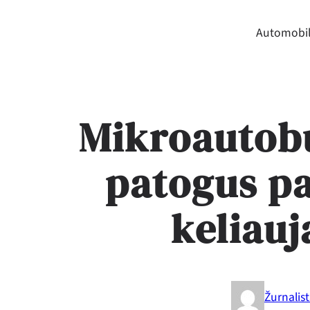
Automobil
Mikroautob
patogus p
keliau
Žurnalis