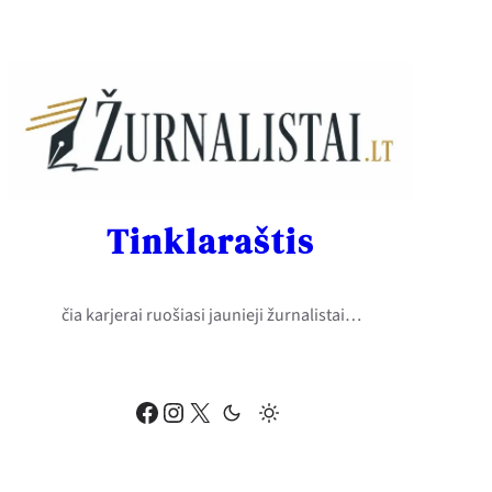
Eiti
prie
turinio
Tinklaraštis
čia karjerai ruošiasi jaunieji žurnalistai…
Facebook
Instagram
X