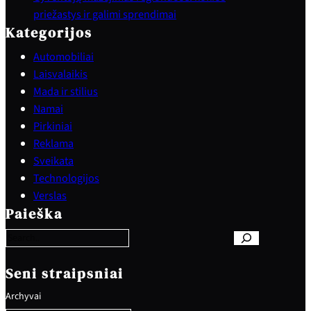
priežastys ir galimi sprendimai
Kategorijos
Automobiliai
Laisvalaikis
Mada ir stilius
Namai
Pirkiniai
Reklama
Sveikata
Technologijos
S
Verslas
e
Paieška
a
r
c
h
Seni straipsniai
Archyvai