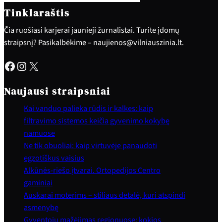
Tinklaraštis
Čia ruošiasi karjerai jaunieji žurnalistai. Turite įdomų
straipsnį? Pasikalbėkime – naujienos@vilniauszinia.lt.
Facebook
Instagram
X
Naujausi straipsniai
Kai vanduo palieka rūdis ir kalkes: kaip
filtravimo sistemos keičia gyvenimo kokybę
namuose
Ne tik obuoliai: kaip virtuvėje panaudoti
egzotiškus vaisius
Alkūnės-riešo įtvarai. Ortopedijos Centro
gaminiai
Auskarai moterims – stiliaus detalė, kuri atspindi
asmenybę
Gyventojų mažėjimas regionuose: kokios