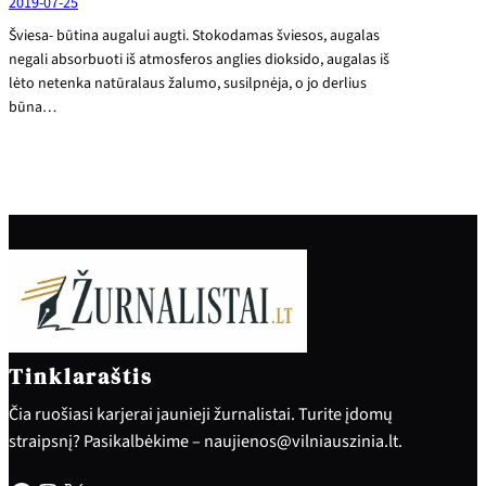
2019-07-25
Šviesa- būtina augalui augti. Stokodamas šviesos, augalas
negali absorbuoti iš atmosferos anglies dioksido, augalas iš
lėto netenka natūralaus žalumo, susilpnėja, o jo derlius
būna…
Tinklaraštis
Čia ruošiasi karjerai jaunieji žurnalistai. Turite įdomų
straipsnį? Pasikalbėkime – naujienos@vilniauszinia.lt.