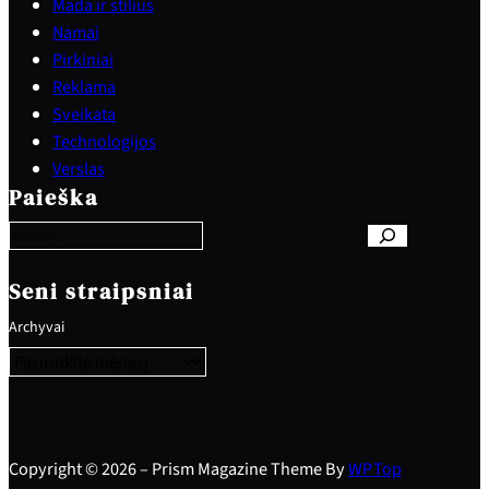
Mada ir stilius
Namai
Pirkiniai
Reklama
Sveikata
Technologijos
S
Verslas
e
Paieška
a
r
c
h
Seni straipsniai
Archyvai
Copyright © 2026 – Prism Magazine Theme By
WP
Top