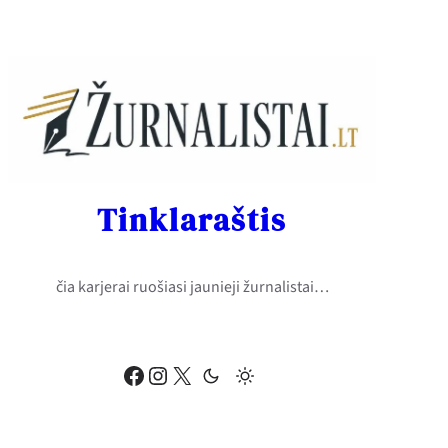
Eiti
prie
turinio
Tinklaraštis
čia karjerai ruošiasi jaunieji žurnalistai…
Facebook
Instagram
X