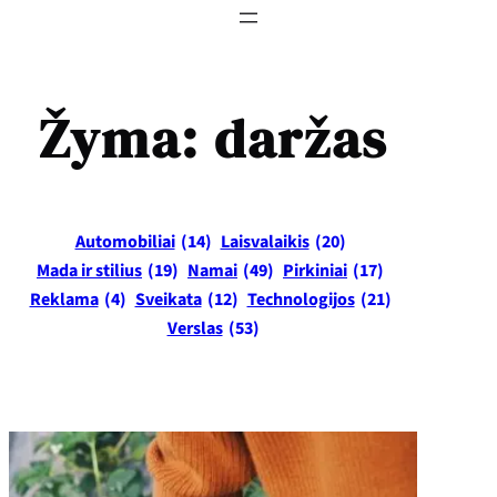
Žyma:
daržas
Automobiliai
(14)
Laisvalaikis
(20)
Mada ir stilius
(19)
Namai
(49)
Pirkiniai
(17)
Reklama
(4)
Sveikata
(12)
Technologijos
(21)
Verslas
(53)