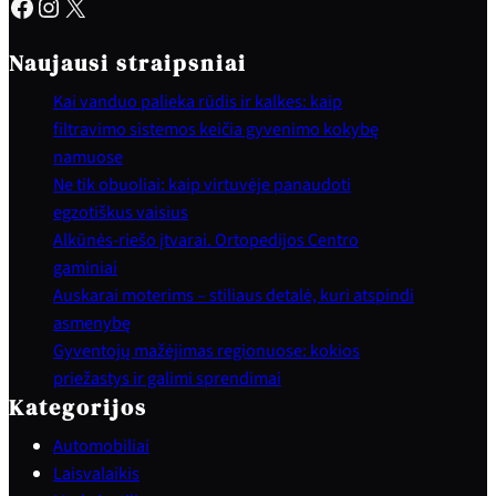
Facebook
Instagram
X
Naujausi straipsniai
Kai vanduo palieka rūdis ir kalkes: kaip
filtravimo sistemos keičia gyvenimo kokybę
namuose
Ne tik obuoliai: kaip virtuvėje panaudoti
egzotiškus vaisius
Alkūnės-riešo įtvarai. Ortopedijos Centro
gaminiai
Auskarai moterims – stiliaus detalė, kuri atspindi
asmenybę
Gyventojų mažėjimas regionuose: kokios
priežastys ir galimi sprendimai
Kategorijos
Automobiliai
Laisvalaikis