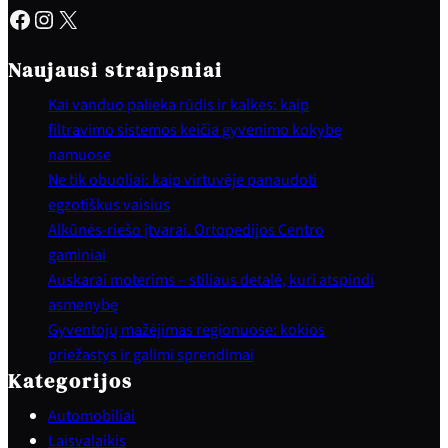
Facebook
Instagram
X
Naujausi straipsniai
Kai vanduo palieka rūdis ir kalkes: kaip
filtravimo sistemos keičia gyvenimo kokybę
namuose
Ne tik obuoliai: kaip virtuvėje panaudoti
egzotiškus vaisius
Alkūnės-riešo įtvarai. Ortopedijos Centro
gaminiai
Auskarai moterims – stiliaus detalė, kuri atspindi
asmenybę
Gyventojų mažėjimas regionuose: kokios
priežastys ir galimi sprendimai
Kategorijos
Automobiliai
Laisvalaikis