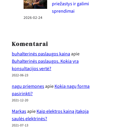
priežastys ir galimi
sprendimai
2026-02-24
Komentarai
buhalterinės paslaugos kaina
apie
Buhalterinės paslaugos. Kokia yra
konsultacijos vertė?
2022-06-23
nagu priemones
apie
Kokią nagų formą
pasirinkti?
2021-12-20
Markas
apie
Kaip elektros kainą įtakoja
saulės elektrinės?
2021-07-13