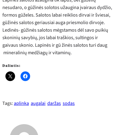
nesudaro, o gūžinės solotos užaugina įvairaus dydžio,
formos gūželes. Salotos labai reiklios dirvai ir šviesai,
gūžinės salotos geriausiai auga priesmolio dirvoje.
Ledinės- gūžinės salotos mėgstamos dėl savo puikių
skoninių savybių, jos labai traškios, sultingos ir
gaivaus skonio. Lapinės ir gū žinės salotos turi daug
mineralinių medžiagų ir vitaminų.
Dalintis:
Tags:
aplinka
augalai
daržas
sodas