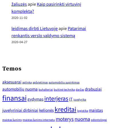
žaliuzės
apie
Kaip pasirinkti virtuvinį
komplektą?
2020-11-02
leidimas dirbti Lietuvoje
apie
Patarimai
renkantis verslo valdymo sistemą
2020-04-27
Temos
aksesuarai
aplinka
apšvietimas
automobiliu supirkimas
automobilių nuoma
drabuziai
buhalteriai
buitinė technika
daržas
finansai
interjeras
gydymas
IT
juvelyrika
kreditai
juvelyriniai dirbiniai
kelionės
maistas
logistika
moterys
nuoma
maistas šunims
maistas šunims internetu
odontologai