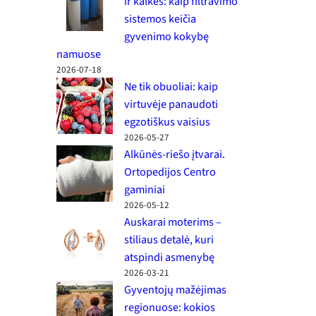
ir kalkes: kaip filtravimo
sistemos keičia
gyvenimo kokybę
namuose
2026-07-18
Ne tik obuoliai: kaip
virtuvėje panaudoti
egzotiškus vaisius
2026-05-27
Alkūnės-riešo įtvarai.
Ortopedijos Centro
gaminiai
2026-05-12
Auskarai moterims –
stiliaus detalė, kuri
atspindi asmenybę
2026-03-21
Gyventojų mažėjimas
regionuose: kokios