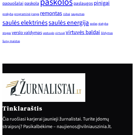
paskolos
pinigai
papuošalai
paskola
paslaugos
remontas
prekyba
programinė įranga
rūbai
saugumas
saulės elektrinės
saulės energija
sodas
statyba
virtuvės baldai
verslo valdymas
stogas
vestuvės
virtuvė
šildymas
šunų maistas
Tinklaraštis
Čia ruošiasi karjerai jaunieji žurnalistai. Turite įdomų
straipsnį? Pasikalbėkime – naujienos@vilniauszinia.lt.