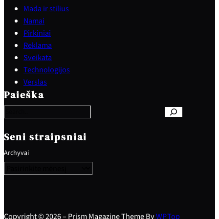
Mada ir stilius
Namai
Pirkiniai
Reklama
Sveikata
Technologijos
S
Verslas
e
Paieška
a
r
c
h
Seni straipsniai
Archyvai
Copyright © 2026 – Prism Magazine Theme By
WP
Top