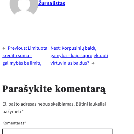
Žurnalistas
←
Previous:
Limituota
Next:
Korpusinių baldų
kredito suma –
gamyba – kaip suprojektuoti
galimybės be limitų
virtuvinius baldus?
→
Parašykite komentarą
El. pašto adresas nebus skelbiamas.
Būtini laukeliai
pažymėti
*
Komentaras
*