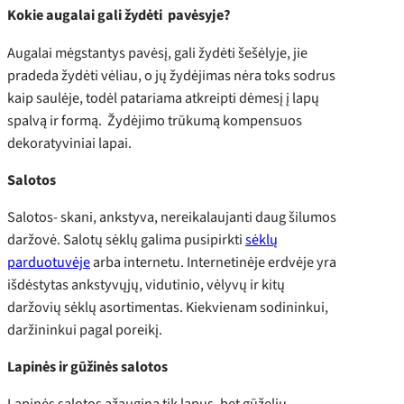
Kokie augalai gali žydėti pavėsyje?
Augalai mėgstantys pavėsį, gali žydėti šešėlyje, jie
pradeda žydėti vėliau, o jų žydėjimas nėra toks sodrus
kaip saulėje, todėl patariama atkreipti dėmesį į lapų
spalvą ir formą. Žydėjimo trūkumą kompensuos
dekoratyviniai lapai.
Salotos
Salotos- skani, ankstyva, nereikalaujanti daug šilumos
daržovė. Salotų sėklų galima pusipirkti
sėklų
parduotuvėje
arba internetu. Internetinėje erdvėje yra
išdėstytas ankstyvųjų, vidutinio, vėlyvų ir kitų
daržovių sėklų asortimentas. Kiekvienam sodininkui,
daržininkui pagal poreikį.
Lapinės ir gūžinės salotos
Lapinės salotos ažaugina tik lapus, bet gūželių