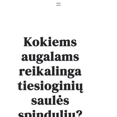
Kokiems
augalams
reikalinga
tiesioginių
saulės
spindulių?