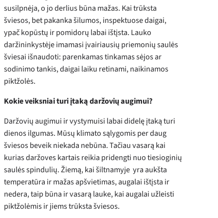
susilpnėja, o jo derlius būna mažas. Kai trūksta
šviesos, bet pakanka šilumos, inspektuose daigai,
ypač kopūstų ir pomidorų labai ištįsta. Lauko
daržininkystėje imamasi įvairiausių priemonių saulės
šviesai išnaudoti: parenkamas tinkamas sėjos ar
sodinimo tankis, daigai laiku retinami, naikinamos
piktžolės.
Kokie veiksniai turi įtaką daržovių augimui?
Daržovių augimui ir vystymuisi labai didelę įtaką turi
dienos ilgumas. Mūsų klimato sąlygomis per daug
šviesos beveik niekada nebūna. Tačiau vasarą kai
kurias daržoves kartais reikia pridengti nuo tiesioginių
saulės spindulių. Žiemą, kai šiltnamyje yra aukšta
temperatūra ir mažas apšvietimas, augalai ištįsta ir
nedera, taip būna ir vasarą lauke, kai augalai užleisti
piktžolėmis ir jiems trūksta šviesos.