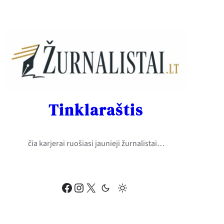
Eiti
prie
turinio
Tinklaraštis
čia karjerai ruošiasi jaunieji žurnalistai…
Facebook
Instagram
X