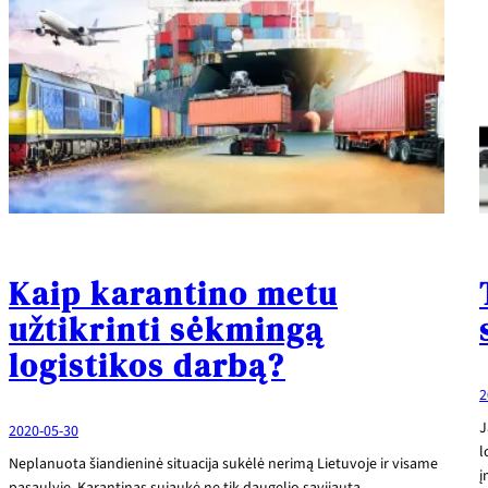
Kaip karantino metu
užtikrinti sėkmingą
logistikos darbą?
2
J
2020-05-30
l
Neplanuota šiandieninė situacija sukėlė nerimą Lietuvoje ir visame
į
pasaulyje. Karantinas sujaukė ne tik daugelio savijautą,