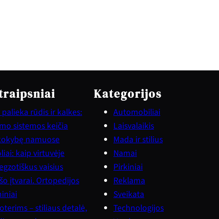
traipsniai
Kategorijos
palieka rūdis ir kalkes:
Automobiliai
vimo sistemos keičia
Laisvalaikis
kokybę namuose
Mada ir stilius
iai: kaip virtuvėje
Namai
gzotiškus vaisius
Pirkiniai
šo įtvarai. Ortopedijos
Reklama
iniai
Sveikata
terims – stiliaus detalė,
Technologijos