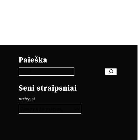
S
e
Paieška
a
r
c
h
Seni straipsniai
Archyvai