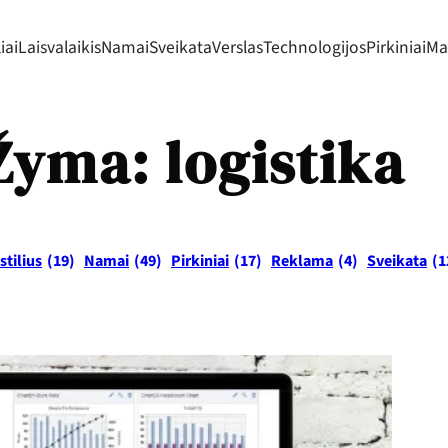
iai
Laisvalaikis
Namai
Sveikata
Verslas
Technologijos
Pirkiniai
Mad
Žyma:
logistika
stilius
(19)
Namai
(49)
Pirkiniai
(17)
Reklama
(4)
Sveikata
(1