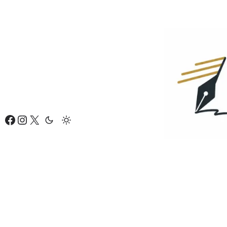
Eiti
prie
turinio
Facebook
Instagram
X