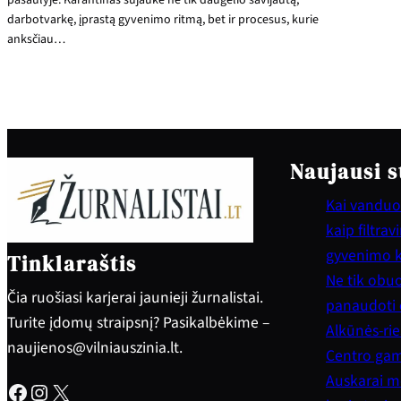
darbotvarkę, įprastą gyvenimo ritmą, bet ir procesus, kurie
anksčiau…
Naujausi s
Kai vanduo 
kaip filtra
gyvenimo 
Tinklaraštis
Ne tik obuol
Čia ruošiasi karjerai jaunieji žurnalistai.
panaudoti e
Turite įdomų straipsnį? Pasikalbėkime –
Alkūnės-rie
naujienos@vilniauszinia.lt.
Centro gam
Auskarai mo
Facebook
Instagram
X