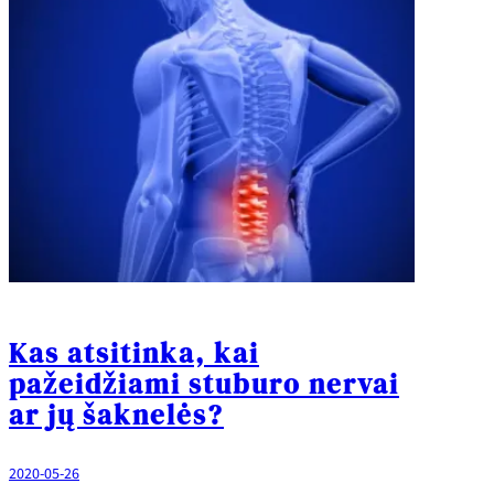
Kas atsitinka, kai
pažeidžiami stuburo nervai
ar jų šaknelės?
2020-05-26