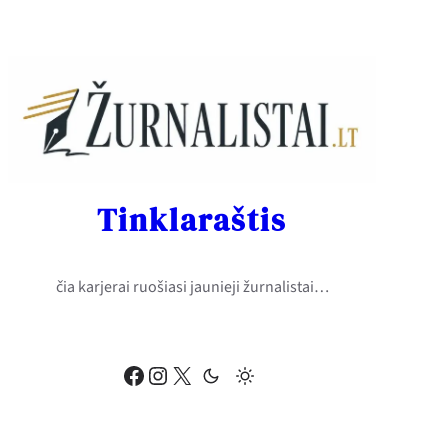
Eiti
prie
turinio
Tinklaraštis
čia karjerai ruošiasi jaunieji žurnalistai…
Facebook
Instagram
X