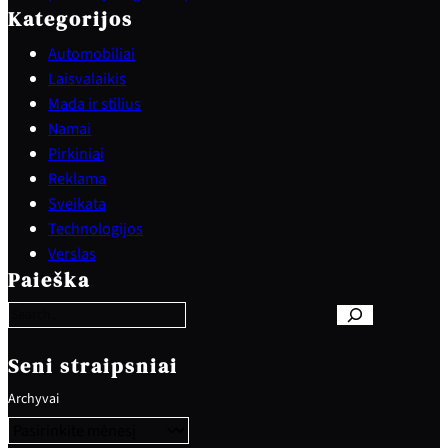
Kategorijos
Automobiliai
Laisvalaikis
Mada ir stilius
Namai
Pirkiniai
Reklama
Sveikata
Technologijos
S
Verslas
e
Paieška
a
r
c
h
Seni straipsniai
Archyvai