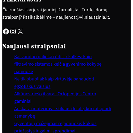
Čia ruošiasi karjerai jaunieji žurnalistai. Turite įdomų
straipsnį? Pasikalbėkime – naujienos@vilniauszinia.lt.
Facebook
Instagram
X
Naujausi straipsniai
Kai vanduo palieka rūdis ir kalkes: kaip
filtravimo sistemos keičia gyvenimo kokybę
namuose
Ne tik obuoliai: kaip virtuvėje panaudoti
egzotiškus vaisius
Alkūnės-riešo įtvarai. Ortopedijos Centro
gaminiai
Auskarai moterims – stiliaus detalė, kuri atspindi
asmenybę
Gyventojų mažėjimas regionuose: kokios
priežastys ir galimi sprendimai