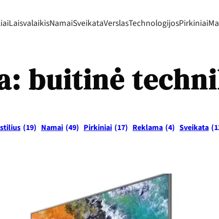
iai
Laisvalaikis
Namai
Sveikata
Verslas
Technologijos
Pirkiniai
Mad
a:
buitinė techn
stilius
(19)
Namai
(49)
Pirkiniai
(17)
Reklama
(4)
Sveikata
(1