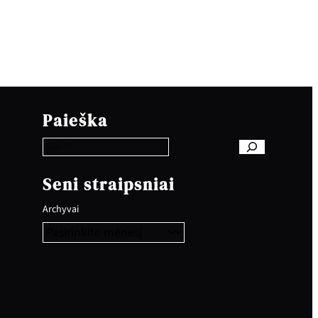
S
e
Paieška
a
r
c
h
Seni straipsniai
Archyvai