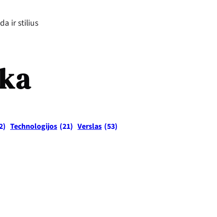
a ir stilius
ika
2)
Technologijos
(21)
Verslas
(53)