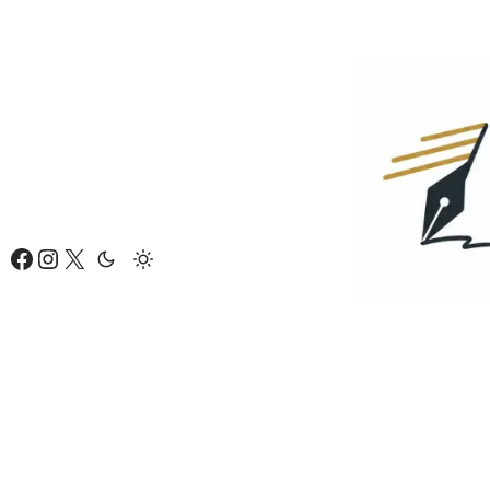
Eiti
prie
turinio
Facebook
Instagram
X