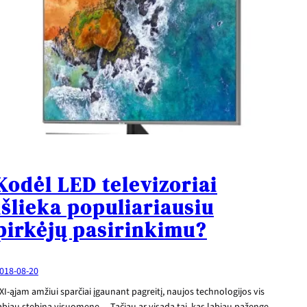
Kodėl LED televizoriai
išlieka populiariausiu
pirkėjų pasirinkimu?
018-08-20
XI-ąjam amžiui sparčiai įgaunant pagreitį, naujos technologijos vis
abiau stebina visuomenę… Tačiau ar visada tai, kas labiau pažengę