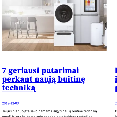
7 geriausi patarimai
perkant naują buitinę
techniką
2019-12-03
2
Jei jūs planuojate savo namams įsigyti naują buitinę techniką
X
(ypač, jei yra kalbama apie pagrindinius buitinės technikos
l