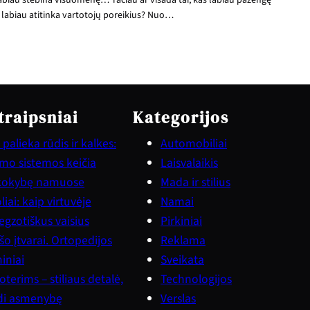
 labiau atitinka vartotojų poreikius? Nuo…
traipsniai
Kategorijos
palieka rūdis ir kalkes:
Automobiliai
vimo sistemos keičia
Laisvalaikis
kokybę namuose
Mada ir stilius
iai: kaip virtuvėje
Namai
gzotiškus vaisius
Pirkiniai
šo įtvarai. Ortopedijos
Reklama
iniai
Sveikata
terims – stiliaus detalė,
Technologijos
ndi asmenybę
Verslas