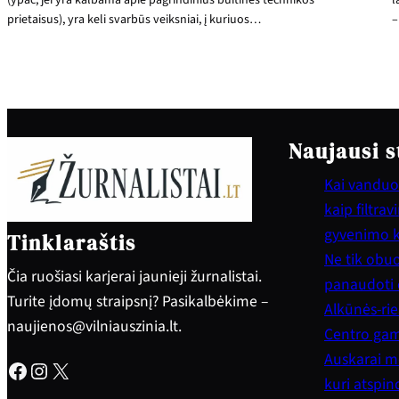
prietaisus), yra keli svarbūs veiksniai, į kuriuos…
–
Naujausi s
Kai vanduo 
kaip filtra
gyvenimo 
Tinklaraštis
Ne tik obuol
Čia ruošiasi karjerai jaunieji žurnalistai.
panaudoti e
Turite įdomų straipsnį? Pasikalbėkime –
Alkūnės-rie
naujienos@vilniauszinia.lt.
Centro gam
Auskarai mo
Facebook
Instagram
X
kuri atspi