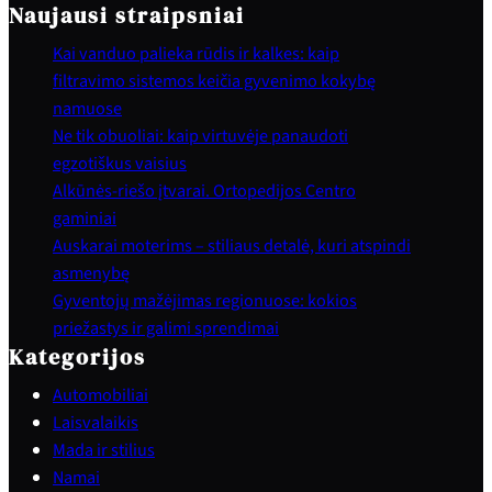
Naujausi straipsniai
Kai vanduo palieka rūdis ir kalkes: kaip
filtravimo sistemos keičia gyvenimo kokybę
namuose
Ne tik obuoliai: kaip virtuvėje panaudoti
egzotiškus vaisius
Alkūnės-riešo įtvarai. Ortopedijos Centro
gaminiai
Auskarai moterims – stiliaus detalė, kuri atspindi
asmenybę
Gyventojų mažėjimas regionuose: kokios
priežastys ir galimi sprendimai
Kategorijos
Automobiliai
Laisvalaikis
Mada ir stilius
Namai