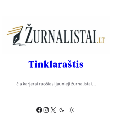
Eiti
prie
turinio
Tinklaraštis
čia karjerai ruošiasi jaunieji žurnalistai…
Facebook
Instagram
X