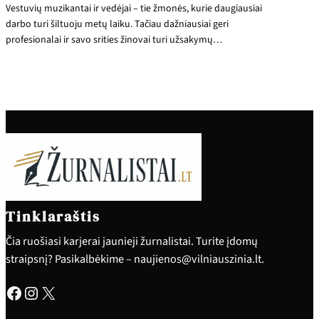
Vestuvių muzikantai ir vedėjai – tie žmonės, kurie daugiausiai
darbo turi šiltuoju metų laiku. Tačiau dažniausiai geri
profesionalai ir savo srities žinovai turi užsakymų…
Tinklaraštis
Čia ruošiasi karjerai jaunieji žurnalistai. Turite įdomų
straipsnį? Pasikalbėkime – naujienos@vilniauszinia.lt.
Facebook
Instagram
X