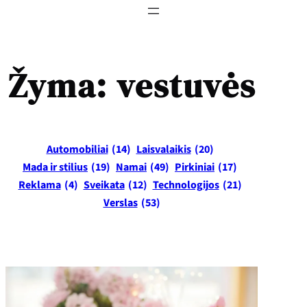
Žyma:
vestuvės
Automobiliai
(14)
Laisvalaikis
(20)
Mada ir stilius
(19)
Namai
(49)
Pirkiniai
(17)
Reklama
(4)
Sveikata
(12)
Technologijos
(21)
Verslas
(53)