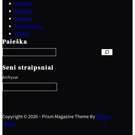
Pirkiniai
Reklama
Sveikata
Technologijos
S
Verslas
e
Paieška
a
r
c
h
Seni straipsniai
Archyvai
Copyright © 2026 – Prism Magazine Theme By
WP
Top
Plover
↑