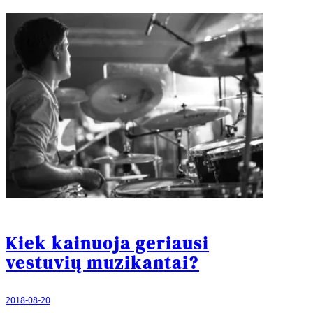
Kiek kainuoja geriausi
vestuvių muzikantai?
2018-08-20