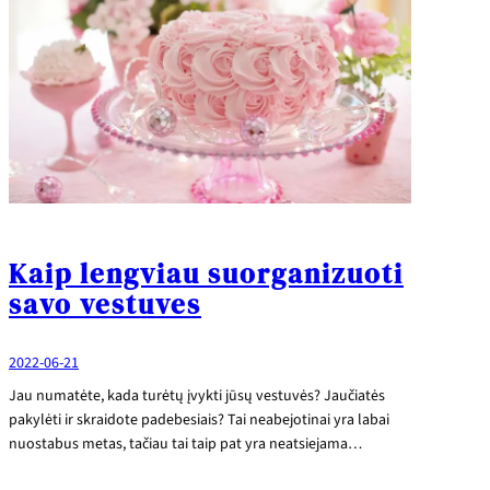
Kaip lengviau suorganizuoti
savo vestuves
2022-06-21
Jau numatėte, kada turėtų įvykti jūsų vestuvės? Jaučiatės
pakylėti ir skraidote padebesiais? Tai neabejotinai yra labai
nuostabus metas, tačiau tai taip pat yra neatsiejama…