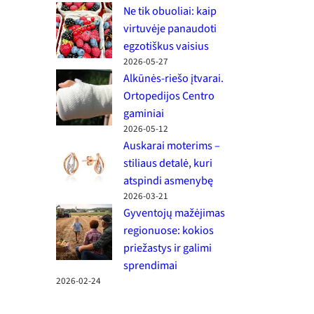
Ne tik obuoliai: kaip
virtuvėje panaudoti
egzotiškus vaisius
2026-05-27
Alkūnės-riešo įtvarai.
Ortopedijos Centro
gaminiai
2026-05-12
Auskarai moterims –
stiliaus detalė, kuri
atspindi asmenybę
2026-03-21
Gyventojų mažėjimas
regionuose: kokios
priežastys ir galimi
sprendimai
2026-02-24