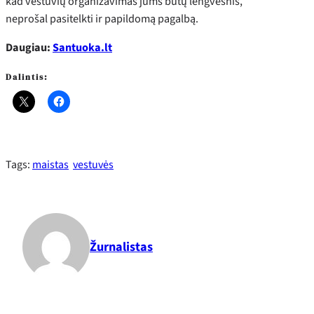
kad vestuvių organizavimas jums būtų lengvesnis,
neprošal pasitelkti ir papildomą pagalbą.
Daugiau:
Santuoka.lt
Dalintis:
Tags:
maistas
vestuvės
Žurnalistas