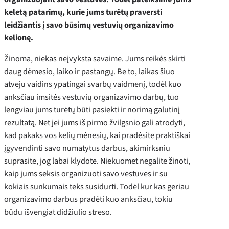
keletą patarimų, kurie jums turėtų praversti
leidžiantis į savo būsimų vestuvių organizavimo
kelionę.
Žinoma, niekas neįvyksta savaime. Jums reikės skirti
daug dėmesio, laiko ir pastangų. Be to, laikas šiuo
atveju vaidins ypatingai svarbų vaidmenį, todėl kuo
anksčiau imsitės vestuvių organizavimo darbų, tuo
lengviau jums turėtų būti pasiekti ir norimą galutinį
rezultatą. Net jei jums iš pirmo žvilgsnio gali atrodyti,
kad pakaks vos kelių mėnesių, kai pradėsite praktiškai
įgyvendinti savo numatytus darbus, akimirksniu
suprasite, jog labai klydote. Niekuomet negalite žinoti,
kaip jums seksis organizuoti savo vestuves ir su
kokiais sunkumais teks susidurti. Todėl kur kas geriau
organizavimo darbus pradėti kuo anksčiau, tokiu
būdu išvengiat didžiulio streso.