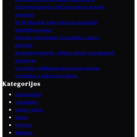
filtravimo sistemos keičia gyvenimo kokybę
namuose
Ne tik obuoliai: kaip virtuvėje panaudoti
egzotiškus vaisius
Alkūnės-riešo įtvarai. Ortopedijos Centro
gaminiai
Auskarai moterims – stiliaus detalė, kuri atspindi
asmenybę
Gyventojų mažėjimas regionuose: kokios
priežastys ir galimi sprendimai
Kategorijos
Automobiliai
Laisvalaikis
Mada ir stilius
Namai
Pirkiniai
Reklama