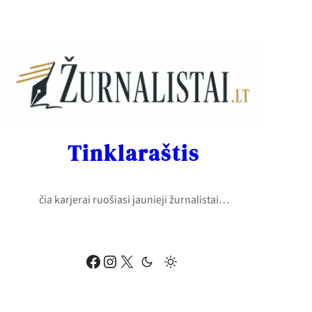
Eiti
prie
turinio
Tinklaraštis
čia karjerai ruošiasi jaunieji žurnalistai…
Facebook
Instagram
X