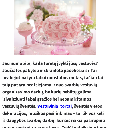
Jau numatėte, kada turėtų įvykti jūsų vestuvės?
Jaučiatės pakylėti ir skraidote padebesiais? Tai
neabejotinai yra labai nuostabus metas, tačiau tai
taip pat yra neatsiejama ir nuo svarbių vestuvių
organizavimo darbų, be kurių nebūtų galima
įsivaizduoti labai gražios bei nepamirštamos
vestuvių šventės.
Vestuviniai tortai
, šventės vietos
dekoracijos, muzikos pasirinkimas – tai tik vos keli
iš daugybės svarbių darbų, kuriais reikia pasirūpinti
organizuojant savo vestuves. Todėl pateiksime jums