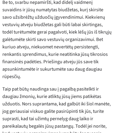
Be to, svarbu nepamiršti, kad didelį vaidmenį
suvaidins ir jūsų numatytas biudžetas, kurį skirsite
savo užsibrėžtų užduočių įgyvendinimui. Kiekvienų
vestuvių atveju biudžetas gali būti labai skirtingas,
todėl turėtumėte gerai pagalvoti, kiek lėšų jūs iš tikrųjų
galėtumėte skirti savo vestuvių organizavimui. Bet
kuriuo atveju, niekuomet nevertėtų persistengti,
renkantis sprendimus, kurie neatitinka jūsų tikrosios
finansinės padėties. Priešingu atveju jūs save tik
apsunkintumėte ir sukurtumėte sau daug daugiau
rūpesčių.
Taip pat būtų naudinga sau į pagalbą pasitelkti ir
daugiau žmonių, kurie atliktų jūsų jiems patikėtas
užduotis. Nors suprantama, kad galbūt iki šiol manėte,
jog geriausiai viskuo galite pasirūpinti tik jūs, turite
suprasti, kad tai užimtų pernelyg daug laiko ir
pareikalautų begalės jūsų pastangų. Todėl jei norite,