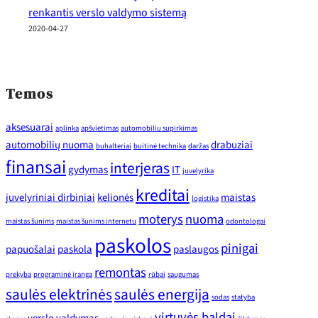
renkantis verslo valdymo sistemą
2020-04-27
Temos
aksesuarai
aplinka
apšvietimas
automobiliu supirkimas
automobilių nuoma
drabuziai
buhalteriai
buitinė technika
daržas
finansai
interjeras
gydymas
IT
juvelyrika
kreditai
juvelyriniai dirbiniai
kelionės
maistas
logistika
moterys
nuoma
maistas šunims
maistas šunims internetu
odontologai
paskolos
pinigai
papuošalai
paskola
paslaugos
remontas
prekyba
programinė įranga
rūbai
saugumas
saulės elektrinės
saulės energija
sodas
statyba
virtuvės baldai