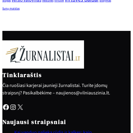
verslo valdymas
stogas
vestuvės
virtuvė
šildymas
šunų maistas
Tinklaraštis
Čia ruošiasi karjerai jaunieji žurnalistai. Turite įdomų
straipsnį? Pasikalbėkime – naujienos@vilniauszinia.lt.
Facebook
Instagram
X
Naujausi straipsniai
Kai vanduo palieka rūdis ir kalkes: kaip