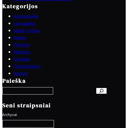
Kategorijos
Automobiliai
Laisvalaikis
Mada ir stilius
Namai
Pirkiniai
Reklama
Sveikata
Technologijos
S
Verslas
e
Paieška
a
r
c
h
Seni straipsniai
Archyvai