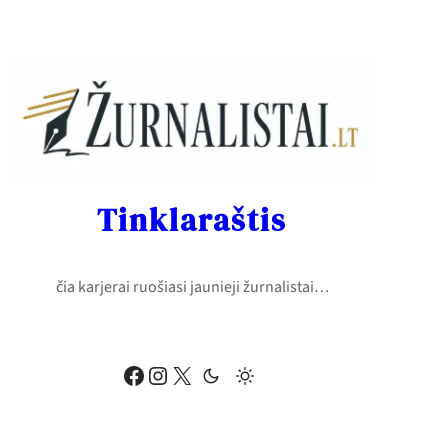
Eiti
prie
turinio
Tinklaraštis
čia karjerai ruošiasi jaunieji žurnalistai…
Facebook
Instagram
X