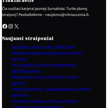
Tinklaraštis
Čia ruošiasi karjerai jaunieji žurnalistai. Turite įdomų
straipsnį? Pasikalbėkime – naujienos@vilniauszinia.lt.
Facebook
Instagram
X
Naujausi straipsniai
Kai vanduo palieka rūdis ir kalkes: kaip
filtravimo sistemos keičia gyvenimo kokybę
namuose
Ne tik obuoliai: kaip virtuvėje panaudoti
egzotiškus vaisius
Alkūnės-riešo įtvarai. Ortopedijos Centro
gaminiai
Auskarai moterims – stiliaus detalė, kuri atspindi
asmenybę
Gyventojų mažėjimas regionuose: kokios
priežastys ir galimi sprendimai