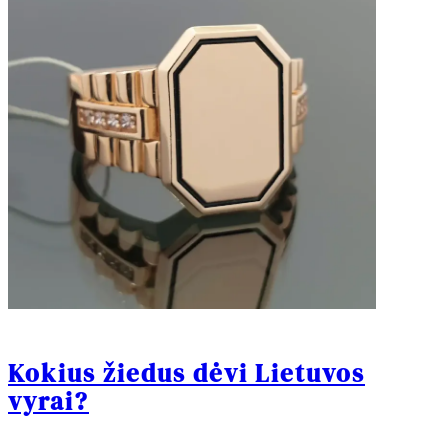
Kokius žiedus dėvi Lietuvos
vyrai?