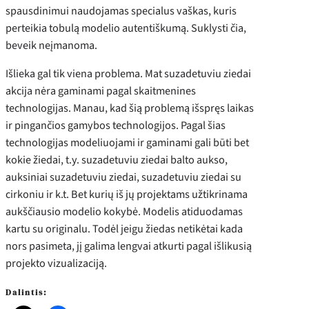
spausdinimui naudojamas specialus vaškas, kuris
perteikia tobulą modelio autentiškumą. Suklysti čia,
beveik neįmanoma.
Išlieka gal tik viena problema. Mat suzadetuviu ziedai
akcija nėra gaminami pagal skaitmenines
technologijas. Manau, kad šią problemą išspręs laikas
ir pingančios gamybos technologijos. Pagal šias
technologijas modeliuojami ir gaminami gali būti bet
kokie žiedai, t.y. suzadetuviu ziedai balto aukso,
auksiniai suzadetuviu ziedai, suzadetuviu ziedai su
cirkoniu ir k.t. Bet kurių iš jų projektams užtikrinama
aukščiausio modelio kokybė. Modelis atiduodamas
kartu su originalu. Todėl jeigu žiedas netikėtai kada
nors pasimeta, jį galima lengvai atkurti pagal išlikusią
projekto vizualizaciją.
Dalintis: