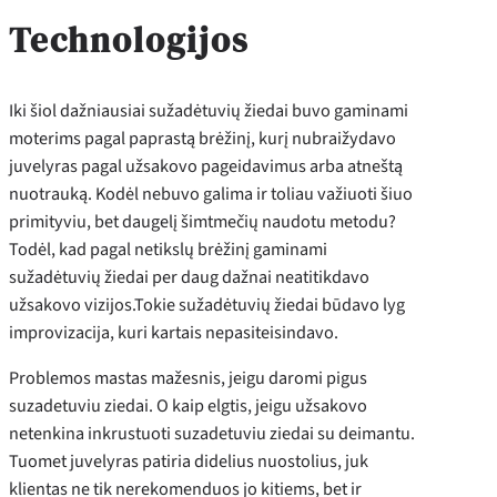
Technologijos
Iki šiol dažniausiai sužadėtuvių žiedai buvo gaminami
moterims pagal paprastą brėžinį, kurį nubraižydavo
juvelyras pagal užsakovo pageidavimus arba atneštą
nuotrauką. Kodėl nebuvo galima ir toliau važiuoti šiuo
primityviu, bet daugelį šimtmečių naudotu metodu?
Todėl, kad pagal netikslų brėžinį gaminami
sužadėtuvių žiedai per daug dažnai neatitikdavo
užsakovo vizijos.Tokie sužadėtuvių žiedai būdavo lyg
improvizacija, kuri kartais nepasiteisindavo.
Problemos mastas mažesnis, jeigu daromi pigus
suzadetuviu ziedai. O kaip elgtis, jeigu užsakovo
netenkina inkrustuoti suzadetuviu ziedai su deimantu.
Tuomet juvelyras patiria didelius nuostolius, juk
klientas ne tik nerekomenduos jo kitiems, bet ir