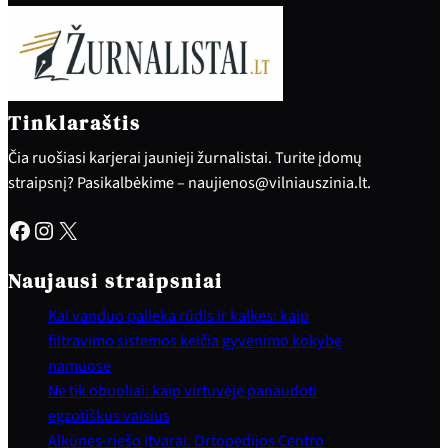
Tinklaraštis
Čia ruošiasi karjerai jaunieji žurnalistai. Turite įdomų
straipsnį? Pasikalbėkime – naujienos@vilniauszinia.lt.
Facebook
Instagram
X
Naujausi straipsniai
Kai vanduo palieka rūdis ir kalkes: kaip
filtravimo sistemos keičia gyvenimo kokybę
namuose
Ne tik obuoliai: kaip virtuvėje panaudoti
egzotiškus vaisius
Alkūnės-riešo įtvarai. Ortopedijos Centro