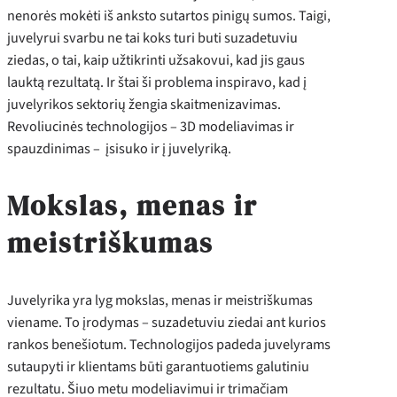
nenorės mokėti iš anksto sutartos pinigų sumos. Taigi,
juvelyrui svarbu ne tai koks turi buti suzadetuviu
ziedas, o tai, kaip užtikrinti užsakovui, kad jis gaus
lauktą rezultatą. Ir štai ši problema inspiravo, kad į
juvelyrikos sektorių žengia skaitmenizavimas.
Revoliucinės technologijos – 3D modeliavimas ir
spauzdinimas – įsisuko ir į juvelyriką.
Mokslas, menas ir
meistriškumas
Juvelyrika yra lyg mokslas, menas ir meistriškumas
viename. To įrodymas – suzadetuviu ziedai ant kurios
rankos benešiotum. Technologijos padeda juvelyrams
sutaupyti ir klientams būti garantuotiems galutiniu
rezultatu. Šiuo metu modeliavimui ir trimačiam