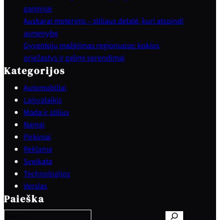
gaminiai
Auskarai moterims – stiliaus detalė, kuri atspindi
asmenybę
Gyventojų mažėjimas regionuose: kokios
priežastys ir galimi sprendimai
Kategorijos
Automobiliai
Laisvalaikis
Mada ir stilius
Namai
Pirkiniai
Reklama
Sveikata
Technologijos
S
Verslas
e
Paieška
a
r