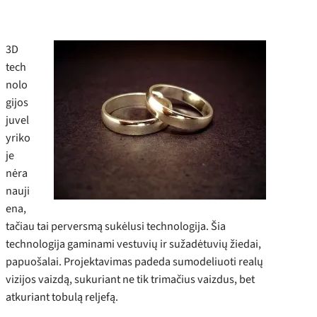
3D
tech
nolo
gijos
juvel
yriko
je
nėra
nauji
ena,
tačiau tai perversmą sukėlusi technologija. Šia
technologija gaminami vestuvių ir sužadėtuvių žiedai,
papuošalai. Projektavimas padeda sumodeliuoti realų
vizijos vaizdą, sukuriant ne tik trimačius vaizdus, bet
atkuriant tobulą reljefą.