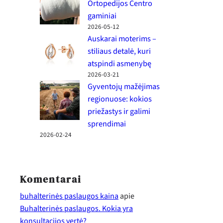
Ortopedijos Centro
gaminiai
2026-05-12
Auskarai moterims –
stiliaus detalė, kuri
atspindi asmenybę
2026-03-21
Gyventojų mažėjimas
regionuose: kokios
priežastys ir galimi
sprendimai
2026-02-24
Komentarai
buhalterinės paslaugos kaina
apie
Buhalterinės paslaugos. Kokia yra
konsultacijos vertė?