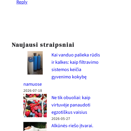
Reply
Naujausi straipsniai
Kai vanduo palieka rūdis
ir kalkes: kaip filtravimo
sistemos keičia
gyvenimo kokybę
namuose
2026-07-18
Ne tik obuoliai: kaip
virtuvėje panaudoti
egzotiškus vaisius
2026-05-27
Alkūnės-riešo įtvarai.