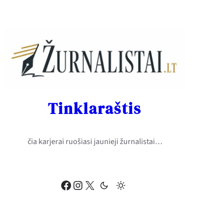
Eiti
prie
turinio
Tinklaraštis
čia karjerai ruošiasi jaunieji žurnalistai…
Facebook
Instagram
X