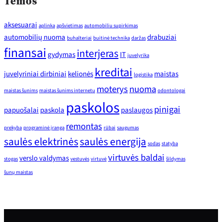
Temos
aksesuarai
aplinka
apšvietimas
automobiliu supirkimas
automobilių nuoma
drabuziai
buhalteriai
buitinė technika
daržas
finansai
interjeras
gydymas
IT
juvelyrika
kreditai
juvelyriniai dirbiniai
kelionės
maistas
logistika
moterys
nuoma
maistas šunims
maistas šunims internetu
odontologai
paskolos
pinigai
papuošalai
paskola
paslaugos
remontas
prekyba
programinė įranga
rūbai
saugumas
saulės elektrinės
saulės energija
sodas
statyba
virtuvės baldai
verslo valdymas
stogas
vestuvės
virtuvė
šildymas
šunų maistas