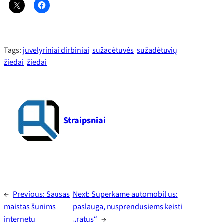
Tags:
juvelyriniai dirbiniai
sužadėtuvės
sužadėtuvių
žiedai
žiedai
Straipsniai
←
Previous:
Sausas
Next:
Superkame automobilius:
maistas šunims
paslauga, nusprendusiems keisti
internetu
„ratus“
→