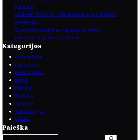
gaminiai
Auskarai moterims – stiliaus detalė, kuri atspindi
asmenybę
Gyventojų mažėjimas regionuose: kokios
priežastys ir galimi sprendimai
Kategorijos
Automobiliai
Laisvalaikis
Mada ir stilius
Namai
Pirkiniai
Reklama
Sveikata
Technologijos
S
Verslas
e
Paieška
a
r