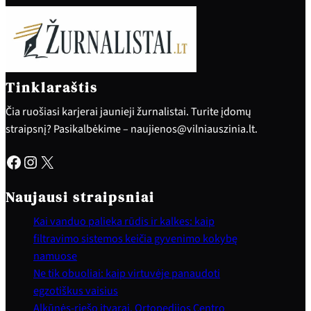
Tinklaraštis
Čia ruošiasi karjerai jaunieji žurnalistai. Turite įdomų
straipsnį? Pasikalbėkime – naujienos@vilniauszinia.lt.
Facebook
Instagram
X
Naujausi straipsniai
Kai vanduo palieka rūdis ir kalkes: kaip
filtravimo sistemos keičia gyvenimo kokybę
namuose
Ne tik obuoliai: kaip virtuvėje panaudoti
egzotiškus vaisius
Alkūnės-riešo įtvarai. Ortopedijos Centro