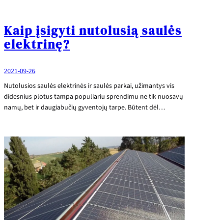
Kaip įsigyti nutolusią saulės
elektrinę?
2021-09-26
Nutolusios saulės elektrinės ir saulės parkai, užimantys vis
didesnius plotus tampa populiariu sprendimu ne tik nuosavų
namų, bet ir daugiabučių gyventojų tarpe. Būtent dėl…