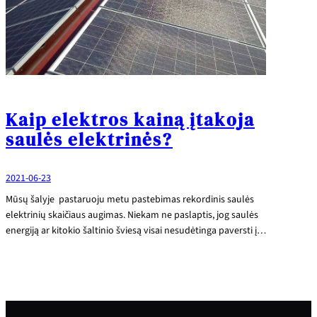
Kaip elektros kainą įtakoja
saulės elektrinės?
2021-06-23
Mūsų šalyje pastaruoju metu pastebimas rekordinis saulės
elektrinių skaičiaus augimas. Niekam ne paslaptis, jog saulės
energiją ar kitokio šaltinio šviesą visai nesudėtinga paversti į…