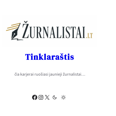
Eiti
prie
turinio
Tinklaraštis
čia karjerai ruošiasi jaunieji žurnalistai…
Facebook
Instagram
X