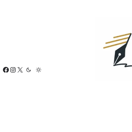
Eiti
prie
turinio
Facebook
Instagram
X