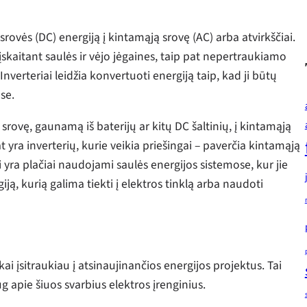
 srovės (DC) energiją į kintamąją srovę (AC) arba atvirkščiai.
skaitant saulės ir vėjo jėgaines, taip pat nepertraukiamo
nverteriai leidžia konvertuoti energiją taip, kad ji būtų
se.
 srovę, gaunamą iš baterijų ar kitų DC šaltinių, į kintamąją
at yra inverterių, kurie veikia priešingai – paverčia kintamąją
ai yra plačiai naudojami saulės energijos sistemose, kur jie
ą, kurią galima tiekti į elektros tinklą arba naudoti
ai įsitraukiau į atsinaujinančios energijos projektus. Tai
 apie šiuos svarbius elektros įrenginius.