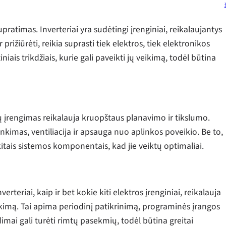
pratimas. Inverteriai yra sudėtingi įrenginiai, reikalaujantys
r prižiūrėti, reikia suprasti tiek elektros, tiek elektronikos
niais trikdžiais, kurie gali paveikti jų veikimą, todėl būtina
ų įrengimas reikalauja kruopštaus planavimo ir tikslumo.
irinkimas, ventiliacija ir apsauga nuo aplinkos poveikio. Be to,
 kitais sistemos komponentais, kad jie veiktų optimaliai.
erteriai, kaip ir bet kokie kiti elektros įrenginiai, reikalauja
veikimą. Tai apima periodinį patikrinimą, programinės įrangos
mai gali turėti rimtų pasekmių, todėl būtina greitai