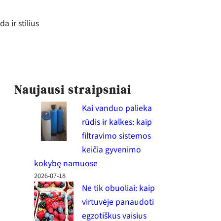
a ir stilius
Naujausi straipsniai
Kai vanduo palieka
rūdis ir kalkes: kaip
filtravimo sistemos
keičia gyvenimo
kokybę namuose
2026-07-18
Ne tik obuoliai: kaip
virtuvėje panaudoti
egzotiškus vaisius