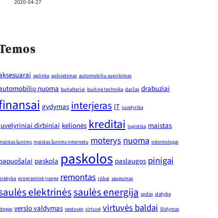
2020-04-27
Temos
aksesuarai
aplinka
apšvietimas
automobiliu supirkimas
automobilių nuoma
drabuziai
buhalteriai
buitinė technika
daržas
finansai
interjeras
gydymas
IT
juvelyrika
kreditai
juvelyriniai dirbiniai
kelionės
maistas
logistika
moterys
nuoma
maistas šunims
maistas šunims internetu
odontologai
paskolos
pinigai
papuošalai
paskola
paslaugos
remontas
prekyba
programinė įranga
rūbai
saugumas
saulės elektrinės
saulės energija
sodas
statyba
virtuvės baldai
verslo valdymas
stogas
vestuvės
virtuvė
šildymas