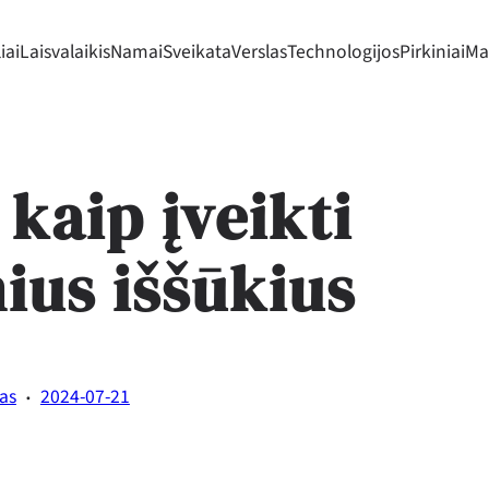
iai
Laisvalaikis
Namai
Sveikata
Verslas
Technologijos
Pirkiniai
Mad
 kaip įveikti
ius iššūkius
·
tas
2024-07-21