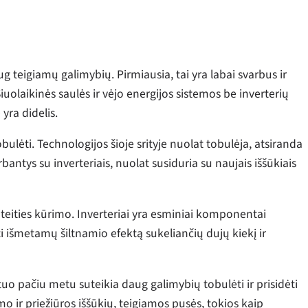
ug teigiamų galimybių. Pirmiausia, tai yra labai svarbus ir
Šiuolaikinės saulės ir vėjo energijos sistemos be inverterių
 yra didelis.
bulėti. Technologijos šioje srityje nuolat tobulėja, atsiranda
rbantys su inverteriais, nuolat susiduria su naujais iššūkiais
s ateities kūrimo. Inverteriai yra esminiai komponentai
 išmetamų šiltnamio efektą sukeliančių dujų kiekį ir
 tuo pačiu metu suteikia daug galimybių tobulėti ir prisidėti
mo ir priežiūros iššūkių, teigiamos pusės, tokios kaip