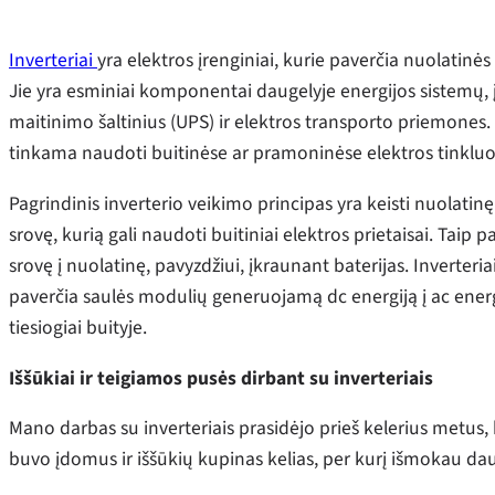
Inverteriai
yra elektros įrenginiai, kurie paverčia nuolatinės
Jie yra esminiai komponentai daugelyje energijos sistemų, į
maitinimo šaltinius (UPS) ir elektros transporto priemones. I
tinkama naudoti buitinėse ar pramoninėse elektros tinkluo
Pagrindinis inverterio veikimo principas yra keisti nuolatinę
srovę, kurią gali naudoti buitiniai elektros prietaisai. Taip p
srovę į nuolatinę, pavyzdžiui, įkraunant baterijas. Inverteri
paverčia saulės modulių generuojamą dc energiją į ac energij
tiesiogiai buityje.
Iššūkiai ir teigiamos pusės dirbant su inverteriais
Mano darbas su inverteriais prasidėjo prieš kelerius metus, k
buvo įdomus ir iššūkių kupinas kelias, per kurį išmokau daug