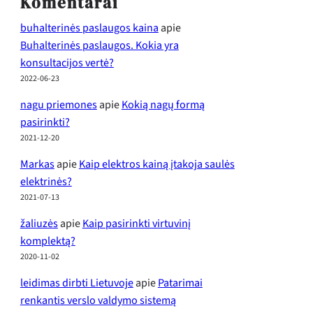
Komentarai
buhalterinės paslaugos kaina
apie
Buhalterinės paslaugos. Kokia yra
konsultacijos vertė?
2022-06-23
nagu priemones
apie
Kokią nagų formą
pasirinkti?
2021-12-20
Markas
apie
Kaip elektros kainą įtakoja saulės
elektrinės?
2021-07-13
žaliuzės
apie
Kaip pasirinkti virtuvinį
komplektą?
2020-11-02
leidimas dirbti Lietuvoje
apie
Patarimai
renkantis verslo valdymo sistemą