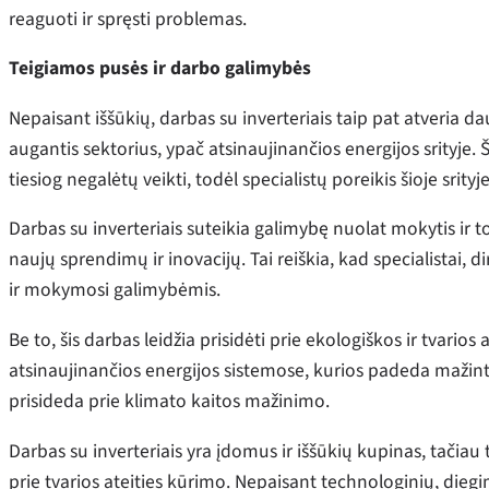
reaguoti ir spręsti problemas.
Teigiamos pusės ir darbo galimybės
Nepaisant iššūkių, darbas su inverteriais taip pat atveria da
augantis sektorius, ypač atsinaujinančios energijos srityje. 
tiesiog negalėtų veikti, todėl specialistų poreikis šioje srityje
Darbas su inverteriais suteikia galimybę nuolat mokytis ir to
naujų sprendimų ir inovacijų. Tai reiškia, kad specialistai, di
ir mokymosi galimybėmis.
Be to, šis darbas leidžia prisidėti prie ekologiškos ir tvario
atsinaujinančios energijos sistemose, kurios padeda mažinti
prisideda prie klimato kaitos mažinimo.
Darbas su inverteriais yra įdomus ir iššūkių kupinas, tačiau
prie tvarios ateities kūrimo. Nepaisant technologinių, diegi