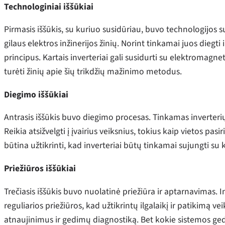
Technologiniai iššūkiai
Pirmasis iššūkis, su kuriuo susidūriau, buvo technologijos su
gilaus elektros inžinerijos žinių. Norint tinkamai juos diegti i
principus. Kartais inverteriai gali susidurti su elektromagneti
turėti žinių apie šių trikdžių mažinimo metodus.
Diegimo iššūkiai
Antrasis iššūkis buvo diegimo procesas. Tinkamas inverteri
Reikia atsižvelgti į įvairius veiksnius, tokius kaip vietos pas
būtina užtikrinti, kad inverteriai būtų tinkamai sujungti su
Priežiūros iššūkiai
Trečiasis iššūkis buvo nuolatinė priežiūra ir aptarnavimas. Inv
reguliarios priežiūros, kad užtikrintų ilgalaikį ir patikimą 
atnaujinimus ir gedimų diagnostiką. Bet kokie sistemos gedi