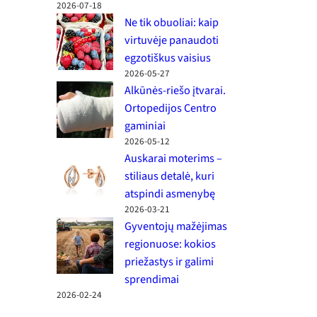
2026-07-18
Ne tik obuoliai: kaip
virtuvėje panaudoti
egzotiškus vaisius
2026-05-27
Alkūnės-riešo įtvarai.
Ortopedijos Centro
gaminiai
2026-05-12
Auskarai moterims –
stiliaus detalė, kuri
atspindi asmenybę
2026-03-21
Gyventojų mažėjimas
regionuose: kokios
priežastys ir galimi
sprendimai
2026-02-24