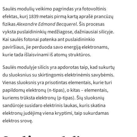
Saulės modulių veikimo pagrindas yra fotovoltinis
efektas, kurį 1839 metais pirmą kartą aprašė prancūzų
fizikas
Alexandre Edmond Becquerel
. Šis procesas
vyksta puslaidininkių medžiagose, dažniausiai silicyje.
Kai saulės fotonai patenka ant puslaidininkio
paviršiaus, jie perduoda savo energiją elektronams,
kurie tada išlaisvinami iš atomų struktūros.
Saulės modulyje silicis yra apdorotas taip, kad sukurtų
du sluoksnius su skirtingomis elektrinėmis savybėmis.
Vienas sluoksnis yra prisotintas elementais, kurie turi
papildomų elektronų (n-tipas), o kitas – elementais,
kuriems trūksta elektronų (p-tipas). Šių sluoksnių
sandūroje susidaro elektrinis laukas, kuris skatina
elektronų judėjimą viena kryptimi, taip sukurdamas
elektros srovę.