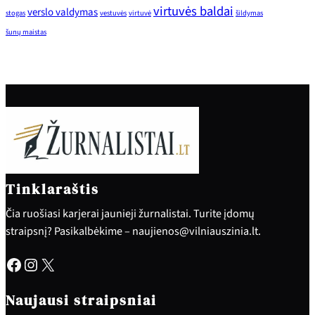
virtuvės baldai
verslo valdymas
stogas
vestuvės
virtuvė
šildymas
šunų maistas
Tinklaraštis
Čia ruošiasi karjerai jaunieji žurnalistai. Turite įdomų
straipsnį? Pasikalbėkime – naujienos@vilniauszinia.lt.
Facebook
Instagram
X
Naujausi straipsniai