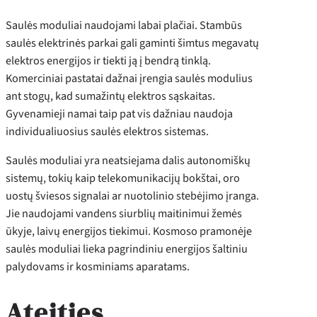
Saulės moduliai naudojami labai plačiai. Stambūs
saulės elektrinės parkai gali gaminti šimtus megavatų
elektros energijos ir tiekti ją į bendrą tinklą.
Komerciniai pastatai dažnai įrengia saulės modulius
ant stogų, kad sumažintų elektros sąskaitas.
Gyvenamieji namai taip pat vis dažniau naudoja
individualiuosius saulės elektros sistemas.
Saulės moduliai yra neatsiejama dalis autonomiškų
sistemų, tokių kaip telekomunikacijų bokštai, oro
uostų šviesos signalai ar nuotolinio stebėjimo įranga.
Jie naudojami vandens siurblių maitinimui žemės
ūkyje, laivų energijos tiekimui. Kosmoso pramonėje
saulės moduliai lieka pagrindiniu energijos šaltiniu
palydovams ir kosminiams aparatams.
Ateities