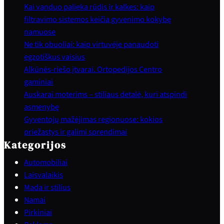
Kai vanduo palieka rūdis ir kalkes: kaip
filtravimo sistemos keičia gyvenimo kokybę
namuose
Ne tik obuoliai: kaip virtuvėje panaudoti
egzotiškus vaisius
Alkūnės-riešo įtvarai. Ortopedijos Centro
gaminiai
Auskarai moterims – stiliaus detalė, kuri atspindi
asmenybę
Gyventojų mažėjimas regionuose: kokios
priežastys ir galimi sprendimai
Kategorijos
Automobiliai
Laisvalaikis
Mada ir stilius
Namai
Pirkiniai