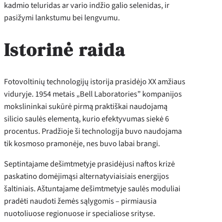
kadmio teluridas ar vario indžio galio selenidas, ir
pasižymi lankstumu bei lengvumu.
Istorinė raida
Fotovoltinių technologijų istorija prasidėjo XX amžiaus
viduryje. 1954 metais „Bell Laboratories” kompanijos
mokslininkai sukūrė pirmą praktiškai naudojamą
silicio saulės elementą, kurio efektyvumas siekė 6
procentus. Pradžioje ši technologija buvo naudojama
tik kosmoso pramonėje, nes buvo labai brangi.
Septintajame dešimtmetyje prasidėjusi naftos krizė
paskatino domėjimąsi alternatyviaisiais energijos
šaltiniais. Aštuntajame dešimtmetyje saulės moduliai
pradėti naudoti žemės sąlygomis – pirmiausia
nuotoliuose regionuose ir specialiose srityse.