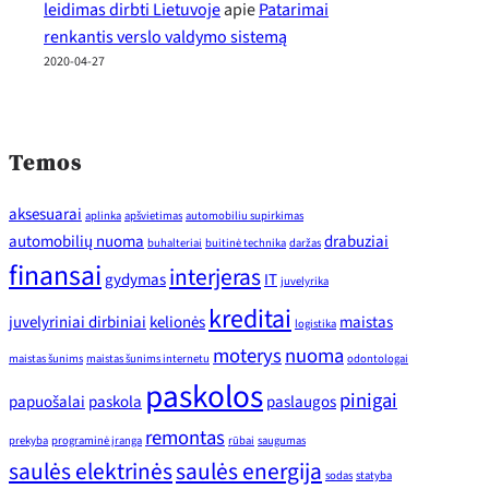
leidimas dirbti Lietuvoje
apie
Patarimai
renkantis verslo valdymo sistemą
2020-04-27
Temos
aksesuarai
aplinka
apšvietimas
automobiliu supirkimas
automobilių nuoma
drabuziai
buhalteriai
buitinė technika
daržas
finansai
interjeras
gydymas
IT
juvelyrika
kreditai
juvelyriniai dirbiniai
kelionės
maistas
logistika
moterys
nuoma
maistas šunims
maistas šunims internetu
odontologai
paskolos
pinigai
papuošalai
paskola
paslaugos
remontas
prekyba
programinė įranga
rūbai
saugumas
saulės elektrinės
saulės energija
sodas
statyba