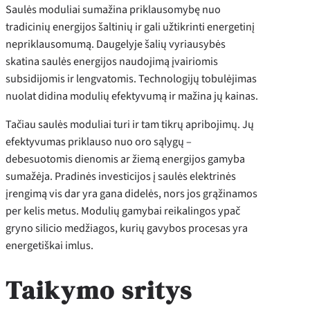
Saulės moduliai sumažina priklausomybę nuo
tradicinių energijos šaltinių ir gali užtikrinti energetinį
nepriklausomumą. Daugelyje šalių vyriausybės
skatina saulės energijos naudojimą įvairiomis
subsidijomis ir lengvatomis. Technologijų tobulėjimas
nuolat didina modulių efektyvumą ir mažina jų kainas.
Tačiau saulės moduliai turi ir tam tikrų apribojimų. Jų
efektyvumas priklauso nuo oro sąlygų –
debesuotomis dienomis ar žiemą energijos gamyba
sumažėja. Pradinės investicijos į saulės elektrinės
įrengimą vis dar yra gana didelės, nors jos grąžinamos
per kelis metus. Modulių gamybai reikalingos ypač
gryno silicio medžiagos, kurių gavybos procesas yra
energetiškai imlus.
Taikymo sritys