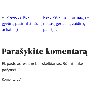
←
Previous:
Kokį
Next:
Patikima informacija –
gyvūną pasirinkti – šunį
raktas į geriausią žaidimų
ar katiną?
patirtį
→
Parašykite komentarą
El. pašto adresas nebus skelbiamas.
Būtini laukeliai
pažymėti
*
Komentaras
*