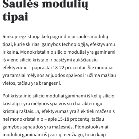
Saulės modulių
tipai
Rinkoje egzistuoja keli pagrindiniai saulės modulių
tipai, kurie skiriasi gamybos technologija, efektyvumu
ir kaina. Monokristalinio silicio moduliai yra gaminami
iš vieno silicio kristalo ir pasižymi aukščiausiu
efektyvumu – paprastai 18-22 procentai. Šie moduliai
yra tamsiai mėlynos ar juodos spalvos ir užima mažiau
vietos, tačiau yra brangesni.
Polikristalinio silicio moduliai gaminami iš kelių silicio
kristalų ir yra mėlynos spalvos su charakteringu
kristalų raštais. Jų efektyvumas yra šiek tiek mažesnis
nei monokristalinio – apie 15-18 procentų, tačiau
gamybos sąnaudos yra mažesnės. Plonasluoksniai
moduliai gaminami iš įvairių medžiagų, tokių kaip