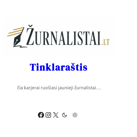
Eiti
prie
turinio
Tinklaraštis
čia karjerai ruošiasi jaunieji žurnalistai…
Facebook
Instagram
X