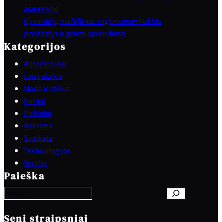
asmenybę
Gyventojų mažėjimas regionuose: kokios
priežastys ir galimi sprendimai
Kategorijos
Automobiliai
Laisvalaikis
Mada ir stilius
Namai
Pirkiniai
Reklama
Sveikata
Technologijos
S
Verslas
e
Paieška
a
r
c
h
Seni straipsniai