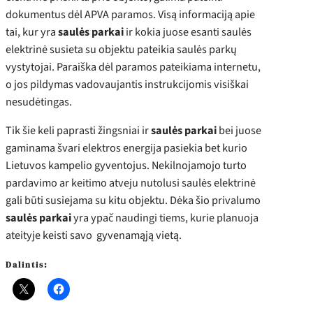
dokumentus dėl APVA paramos. Visą informaciją apie
tai, kur yra
saulės parkai
ir kokia juose esanti saulės
elektrinė susieta su objektu pateikia saulės parkų
vystytojai. Paraiška dėl paramos pateikiama internetu,
o jos pildymas vadovaujantis instrukcijomis visiškai
nesudėtingas.
Tik šie keli paprasti žingsniai ir
saulės parkai
bei juose
gaminama švari elektros energija pasiekia bet kurio
Lietuvos kampelio gyventojus. Nekilnojamojo turto
pardavimo ar keitimo atveju nutolusi saulės elektrinė
gali būti susiejama su kitu objektu. Dėka šio privalumo
saulės parkai
yra ypač naudingi tiems, kurie planuoja
ateityje keisti savo gyvenamąją vietą.
Dalintis: