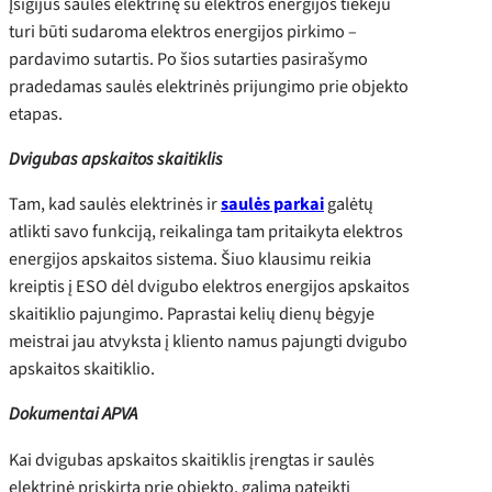
Įsigijus saulės elektrinę su elektros energijos tiekėju
turi būti sudaroma elektros energijos pirkimo –
pardavimo sutartis. Po šios sutarties pasirašymo
pradedamas saulės elektrinės prijungimo prie objekto
etapas.
Dvigubas apskaitos skaitiklis
Tam, kad saulės elektrinės ir
saulės parkai
galėtų
atlikti savo funkciją, reikalinga tam pritaikyta elektros
energijos apskaitos sistema. Šiuo klausimu reikia
kreiptis į ESO dėl dvigubo elektros energijos apskaitos
skaitiklio pajungimo. Paprastai kelių dienų bėgyje
meistrai jau atvyksta į kliento namus pajungti dvigubo
apskaitos skaitiklio.
Dokumentai APVA
Kai dvigubas apskaitos skaitiklis įrengtas ir saulės
elektrinė priskirta prie objekto, galima pateikti