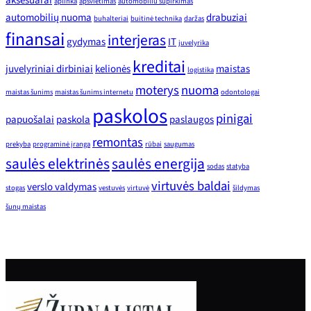
aksesuarai
aplinka
apšvietimas
automobiliu supirkimas
automobilių nuoma
drabuziai
buhalteriai
buitinė technika
daržas
finansai
interjeras
gydymas
IT
juvelyrika
kreditai
juvelyriniai dirbiniai
kelionės
maistas
logistika
moterys
nuoma
maistas šunims
maistas šunims internetu
odontologai
paskolos
pinigai
papuošalai
paskola
paslaugos
remontas
prekyba
programinė įranga
rūbai
saugumas
saulės elektrinės
saulės energija
sodas
statyba
virtuvės baldai
verslo valdymas
stogas
vestuvės
virtuvė
šildymas
šunų maistas