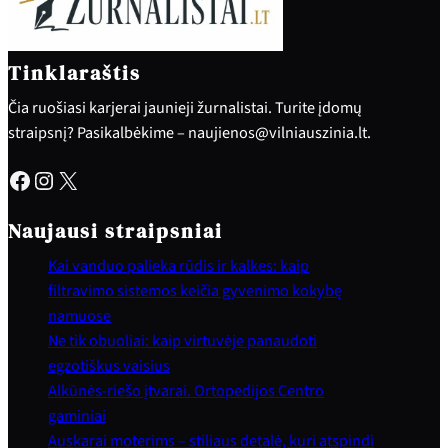
Tinklaraštis
Čia ruošiasi karjerai jaunieji žurnalistai. Turite įdomų
straipsnį? Pasikalbėkime – naujienos@vilniauszinia.lt.
Facebook
Instagram
X
Naujausi straipsniai
Kai vanduo palieka rūdis ir kalkes: kaip
filtravimo sistemos keičia gyvenimo kokybę
namuose
Ne tik obuoliai: kaip virtuvėje panaudoti
egzotiškus vaisius
Alkūnės-riešo įtvarai. Ortopedijos Centro
gaminiai
Auskarai moterims – stiliaus detalė, kuri atspindi