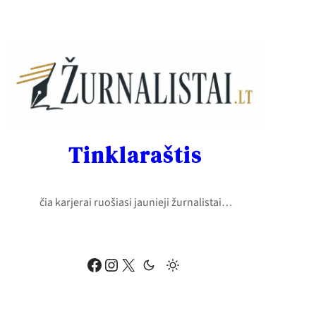
Eiti
prie
turinio
Tinklaraštis
čia karjerai ruošiasi jaunieji žurnalistai…
Facebook
Instagram
X