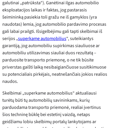
galutinai „patrūksta“). Ganėtinai ilgas automobilio
eksploatacijos laikas ir faktas, jog pastarasis
šeimininką pasiekia toli gražu ne iš gamyklos (yra
naudotas) lemia, jog automobilio pardavimo procesas
gali labai prailgti. Išsigelbėjimu gali tapti skelbimai iš
serijos „
superkame automobilius
“, suteikiantys
garantiją, jog automobiliu supirkimas siauliuose ar
automobiliu utilizavimas siauliai duos rezultatą –
parduosite transporto priemonę, o ne tik būsite
priverstas gaišti laiką nesibaigiančiuose susitikimuose
su potencialiais pirkėjais, neatnešančiais jokios realios
naudos.
Skelbimai „superkame automobilius“ aktualiausi
turėtų būti tų automobilių savininkams, kurių
parduodama transporto priemonė, realiai įvertinus
šios techninę būklę bei estetinį vaizdą, netaps
geidžiamu lobiu skelbimų portalų lankytojams ar