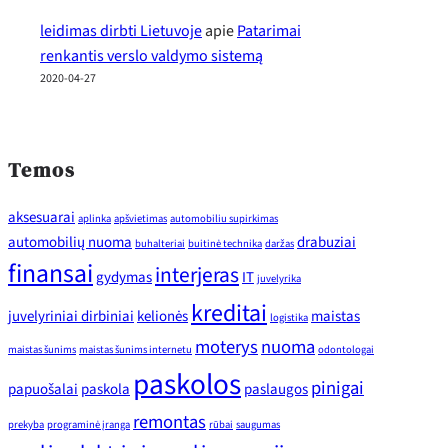
leidimas dirbti Lietuvoje
apie
Patarimai
renkantis verslo valdymo sistemą
2020-04-27
Temos
aksesuarai
aplinka
apšvietimas
automobiliu supirkimas
automobilių nuoma
drabuziai
buhalteriai
buitinė technika
daržas
finansai
interjeras
gydymas
IT
juvelyrika
kreditai
juvelyriniai dirbiniai
kelionės
maistas
logistika
moterys
nuoma
maistas šunims
maistas šunims internetu
odontologai
paskolos
pinigai
papuošalai
paskola
paslaugos
remontas
prekyba
programinė įranga
rūbai
saugumas