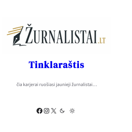
Eiti
prie
turinio
Tinklaraštis
čia karjerai ruošiasi jaunieji žurnalistai…
Facebook
Instagram
X