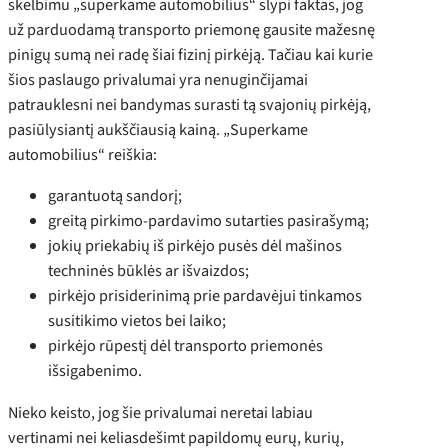
skelbimu „superkame automobilius“ slypi faktas, jog
už parduodamą transporto priemonę gausite mažesnę
pinigų sumą nei radę šiai fizinį pirkėją. Tačiau kai kurie
šios paslaugo privalumai yra nenuginčijamai
patrauklesni nei bandymas surasti tą svajonių pirkėją,
pasiūlysiantį aukščiausią kainą. „Superkame
automobilius“ reiškia:
garantuotą sandorį;
greitą pirkimo-pardavimo sutarties pasirašymą;
jokių priekabių iš pirkėjo pusės dėl mašinos
techninės būklės ar išvaizdos;
pirkėjo prisiderinimą prie pardavėjui tinkamos
susitikimo vietos bei laiko;
pirkėjo rūpestį dėl transporto priemonės
išsigabenimo.
Nieko keisto, jog šie privalumai neretai labiau
vertinami nei keliasdešimt papildomų eurų, kurių,