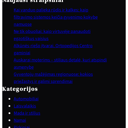
Naujausi straipsniai
Kai vanduo palieka rūdis ir kalkes: kaip
filtravimo sistemos keičia gyvenimo kokybę
namuose
Ne tik obuoliai: kaip virtuvėje panaudoti
egzotiškus vaisius
Alkūnės-riešo įtvarai. Ortopedijos Centro
gaminiai
Auskarai moterims – stiliaus detalė, kuri atspindi
asmenybę
Gyventojų mažėjimas regionuose: kokios
priežastys ir galimi sprendimai
Kategorijos
Automobiliai
Laisvalaikis
Mada ir stilius
Namai
Pirkiniai