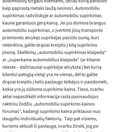
automobilių turgaus klientams, tačiau kurią parduoti
kaip paprastą metalo laužą nesinori. Automobiliu
supirkimas radviliskyje ar automobiliu supirkimas
kaune garantuos gerą kainą. Jei jus domina brangus
automobiliu supirkimas, o įvertinti jūsų transporto
priemonės atvykęs supirkėjas pasiūlo sumą, kuri
netenkina, galite drąsiai kreiptis į kitą supirkimo
įmonę. Skelbimų „automobiliu supirkimas klaipeda“
ar „superkame automobilius klaipeda“ (ar kitame
mieste – dažniausiai supirkėjai atvyksta į bet kurią
klientui patogią vietą) yra ne vienas, dėl to galite
drąsiai kreiptis į kelis paslaugo teikėjus ir pasidomėti,
kokia yra jų siūloma supirkimo kaina. Tiesa, svarbu
aklai nepasitikėti informacija rasta pasinaudojus
raktiniu žodžiu „automobiliu supirkimo kainos
forumas“, kadangi supirkimo kaina priklauso nuo
daugelio individualių faktorių. Taip pat visiems,
kuriems aktuali ši paslauga, svarbu žinoti, jog po