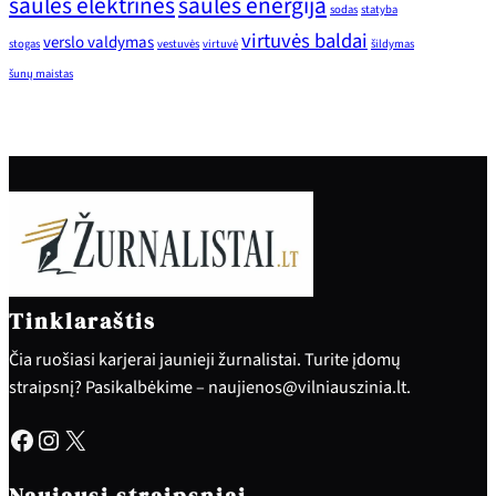
saulės elektrinės
saulės energija
sodas
statyba
virtuvės baldai
verslo valdymas
stogas
vestuvės
virtuvė
šildymas
šunų maistas
Tinklaraštis
Čia ruošiasi karjerai jaunieji žurnalistai. Turite įdomų
straipsnį? Pasikalbėkime – naujienos@vilniauszinia.lt.
Facebook
Instagram
X