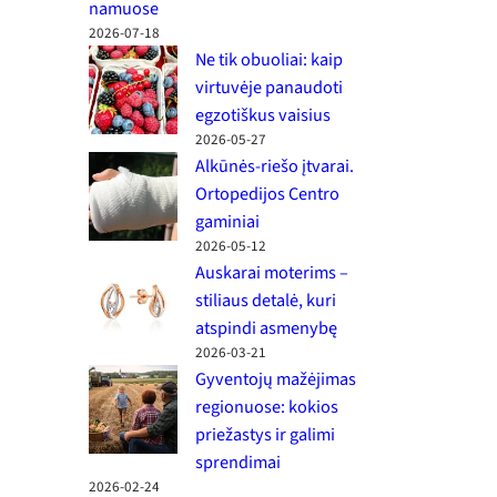
namuose
2026-07-18
Ne tik obuoliai: kaip
virtuvėje panaudoti
egzotiškus vaisius
2026-05-27
Alkūnės-riešo įtvarai.
Ortopedijos Centro
gaminiai
2026-05-12
Auskarai moterims –
stiliaus detalė, kuri
atspindi asmenybę
2026-03-21
Gyventojų mažėjimas
regionuose: kokios
priežastys ir galimi
sprendimai
2026-02-24