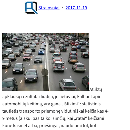
·
Straipsniai
2017-11-19
Atliktų
apklausų rezultatai liudija, jo lietuviai, kalbant apie
automobilių keitimą, yra gana „ištikimi“: statistinis
tautietis transporto priemonę vidutiniškai keičia kas 4-
9 metus (aišku, pasitaiko išimčių, kai „ratai“ keičiami
kone kasmet arba, priešingai, naudojami tol, kol