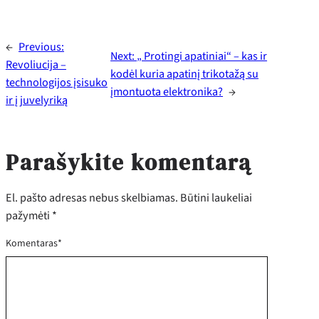
←
Previous:
Next:
„ Protingi apatiniai“ – kas ir
Revoliucija –
kodėl kuria apatinį trikotažą su
technologijos įsisuko
įmontuota elektronika?
→
ir į juvelyriką
Parašykite komentarą
El. pašto adresas nebus skelbiamas.
Būtini laukeliai
pažymėti
*
Komentaras
*