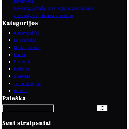
asmenybę
Gyventojų mažėjimas regionuose: kokios
priežastys ir galimi sprendimai
Kategorijos
Automobiliai
Laisvalaikis
Mada ir stilius
Namai
Pirkiniai
Reklama
Sveikata
Technologijos
S
Verslas
e
Paieška
a
r
c
h
Seni straipsniai