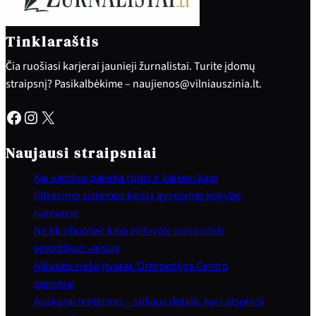
Tinklaraštis
Čia ruošiasi karjerai jaunieji žurnalistai. Turite įdomų
straipsnį? Pasikalbėkime – naujienos@vilniauszinia.lt.
Facebook
Instagram
X
Naujausi straipsniai
Kai vanduo palieka rūdis ir kalkes: kaip
filtravimo sistemos keičia gyvenimo kokybę
namuose
Ne tik obuoliai: kaip virtuvėje panaudoti
egzotiškus vaisius
Alkūnės-riešo įtvarai. Ortopedijos Centro
gaminiai
Auskarai moterims – stiliaus detalė, kuri atspindi