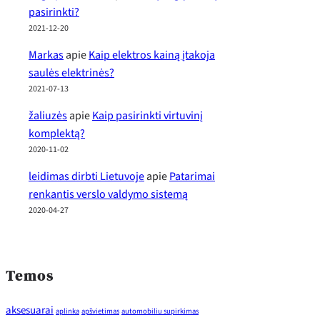
pasirinkti?
2021-12-20
Markas
apie
Kaip elektros kainą įtakoja
saulės elektrinės?
2021-07-13
žaliuzės
apie
Kaip pasirinkti virtuvinį
komplektą?
2020-11-02
leidimas dirbti Lietuvoje
apie
Patarimai
renkantis verslo valdymo sistemą
2020-04-27
Temos
aksesuarai
aplinka
apšvietimas
automobiliu supirkimas