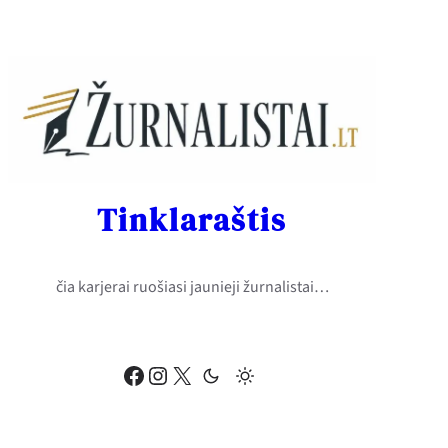
Eiti
prie
turinio
Tinklaraštis
čia karjerai ruošiasi jaunieji žurnalistai…
Facebook
Instagram
X