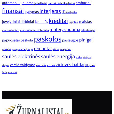
automobilių nuoma
drabuziai
buhalteriai
buitinė technika
daržas
finansai
interjeras
gydymas
IT
juvelyrika
kreditai
juvelyriniai dirbiniai
kelionės
maistas
logistika
moterys
nuoma
maistas šunims
maistas šunims internetu
odontologai
paskolos
pinigai
papuošalai
paskola
paslaugos
remontas
prekyba
programinė įranga
rūbai
saugumas
saulės elektrinės
saulės energija
sodas
statyba
virtuvės baldai
verslo valdymas
stogas
vestuvės
virtuvė
šildymas
šunų maistas