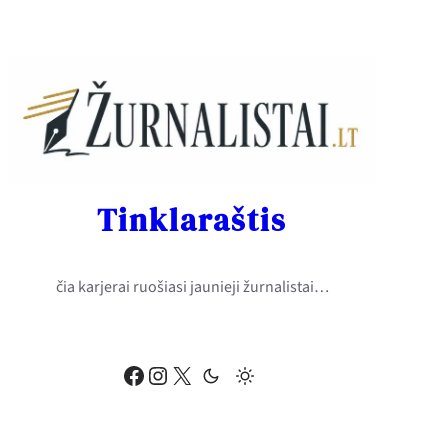
Eiti
prie
turinio
Tinklaraštis
čia karjerai ruošiasi jaunieji žurnalistai…
Facebook
Instagram
X