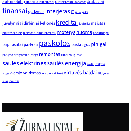
automobilių nuoma
drabuziai
buhalteriai
buitinė technika
daržas
finansai
interjeras
gydymas
IT
juvelyrika
kreditai
juvelyriniai dirbiniai
kelionės
maistas
logistika
moterys
nuoma
maistas šunims
maistas šunims internetu
odontologai
paskolos
pinigai
papuošalai
paskola
paslaugos
remontas
prekyba
programinė įranga
rūbai
saugumas
saulės elektrinės
saulės energija
sodas
statyba
virtuvės baldai
verslo valdymas
stogas
vestuvės
virtuvė
šildymas
šunų maistas