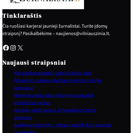
Tinklaraštis
Čia ruošiasi karjerai jaunieji žurnalistai. Turite įdomų
straipsnį? Pasikalbėkime – naujienos@vilniauszinia.lt.
Facebook
Instagram
X
Naujausi straipsniai
Kai vanduo palieka rūdis ir kalkes: kaip
filtravimo sistemos keičia gyvenimo kokybę
namuose
Ne tik obuoliai: kaip virtuvėje panaudoti
egzotiškus vaisius
Alkūnės-riešo įtvarai. Ortopedijos Centro
gaminiai
Auskarai moterims – stiliaus detalė, kuri atspindi
asmenybę