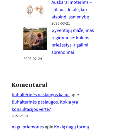
Auskarai moterims –
stiliaus detalė, kuri
atspindi asmenybę
2026-03-21
Gyventojų mažėjimas
regionuose: kokios
priežastys ir galimi
sprendimai
2026-02-24
Komentarai
buhalterinės paslaugos kaina
apie
Buhalterinės paslaugos. Kokia yra
konsultacijos vertė?
2022-06-23
nagu priemones
apie
Kokią nagų formą