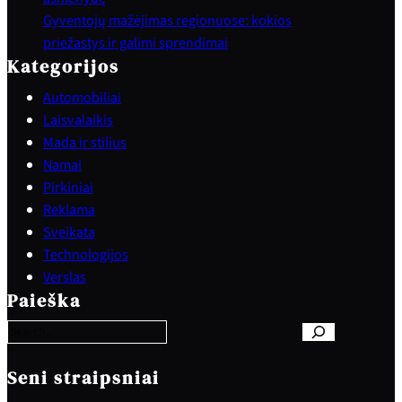
Gyventojų mažėjimas regionuose: kokios
priežastys ir galimi sprendimai
Kategorijos
Automobiliai
Laisvalaikis
Mada ir stilius
Namai
Pirkiniai
Reklama
Sveikata
Technologijos
S
Verslas
e
Paieška
a
r
c
h
Seni straipsniai