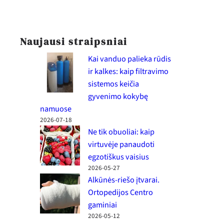
Naujausi straipsniai
Kai vanduo palieka rūdis
ir kalkes: kaip filtravimo
sistemos keičia
gyvenimo kokybę
namuose
2026-07-18
Ne tik obuoliai: kaip
virtuvėje panaudoti
egzotiškus vaisius
2026-05-27
Alkūnės-riešo įtvarai.
Ortopedijos Centro
gaminiai
2026-05-12