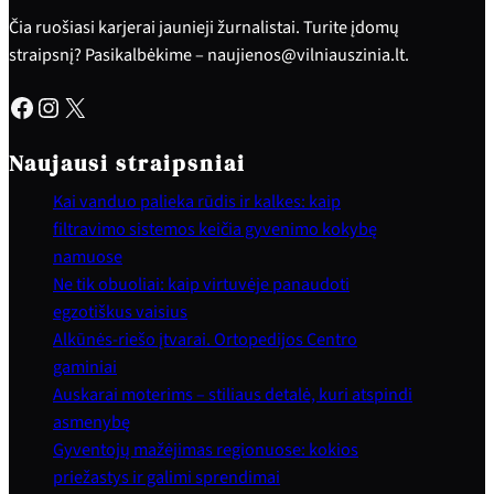
Čia ruošiasi karjerai jaunieji žurnalistai. Turite įdomų
straipsnį? Pasikalbėkime – naujienos@vilniauszinia.lt.
Facebook
Instagram
X
Naujausi straipsniai
Kai vanduo palieka rūdis ir kalkes: kaip
filtravimo sistemos keičia gyvenimo kokybę
namuose
Ne tik obuoliai: kaip virtuvėje panaudoti
egzotiškus vaisius
Alkūnės-riešo įtvarai. Ortopedijos Centro
gaminiai
Auskarai moterims – stiliaus detalė, kuri atspindi
asmenybę
Gyventojų mažėjimas regionuose: kokios
priežastys ir galimi sprendimai