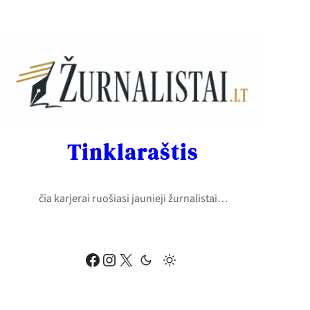
Eiti
prie
turinio
Tinklaraštis
čia karjerai ruošiasi jaunieji žurnalistai…
Facebook
Instagram
X