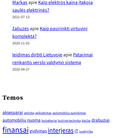
Markas
apie
Kaip elektros kainą įtakoja
saulės elektrinės?
2021-07-13
žaliuzės
apie
Kaip pasirinkti virtuvinį
komplektą?
2020-11-02
leidimas dirbti Lietuvoje
apie
Patarimai
renkantis verslo valdymo sistemą
2020-04-27
Temos
aksesuarai
aplinka
apšvietimas
automobiliu supirkimas
automobilių nuoma
drabuziai
buhalteriai
buitinė technika
daržas
finansai
interjeras
gydymas
IT
juvelyrika