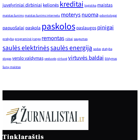
kreditai
juvelyriniai dirbiniai
kelionės
maistas
logistika
moterys
nuoma
maistas šunims
maistas šunims internetu
odontologai
paskolos
pinigai
papuošalai
paskola
paslaugos
remontas
prekyba
programinė įranga
rūbai
saugumas
saulės elektrinės
saulės energija
sodas
statyba
virtuvės baldai
verslo valdymas
stogas
vestuvės
virtuvė
šildymas
šunų maistas
Tinklaraštis