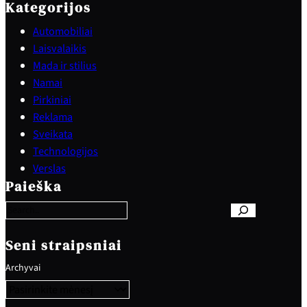
Kategorijos
Automobiliai
Laisvalaikis
Mada ir stilius
Namai
Pirkiniai
Reklama
Sveikata
Technologijos
S
Verslas
e
Paieška
a
r
c
h
Seni straipsniai
Archyvai