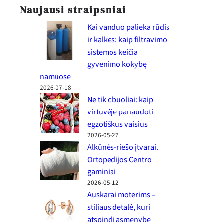
Naujausi straipsniai
Kai vanduo palieka rūdis
ir kalkes: kaip filtravimo
sistemos keičia
gyvenimo kokybę
namuose
2026-07-18
Ne tik obuoliai: kaip
virtuvėje panaudoti
egzotiškus vaisius
2026-05-27
Alkūnės-riešo įtvarai.
Ortopedijos Centro
gaminiai
2026-05-12
Auskarai moterims –
stiliaus detalė, kuri
atspindi asmenybę