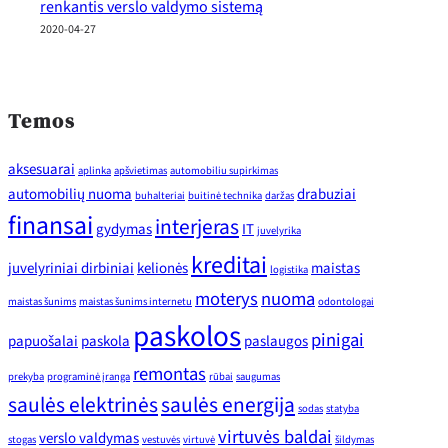
renkantis verslo valdymo sistemą
2020-04-27
Temos
aksesuarai
aplinka
apšvietimas
automobiliu supirkimas
automobilių nuoma
drabuziai
buhalteriai
buitinė technika
daržas
finansai
interjeras
gydymas
IT
juvelyrika
kreditai
juvelyriniai dirbiniai
kelionės
maistas
logistika
moterys
nuoma
maistas šunims
maistas šunims internetu
odontologai
paskolos
pinigai
papuošalai
paskola
paslaugos
remontas
prekyba
programinė įranga
rūbai
saugumas
saulės elektrinės
saulės energija
sodas
statyba
virtuvės baldai
verslo valdymas
stogas
vestuvės
virtuvė
šildymas