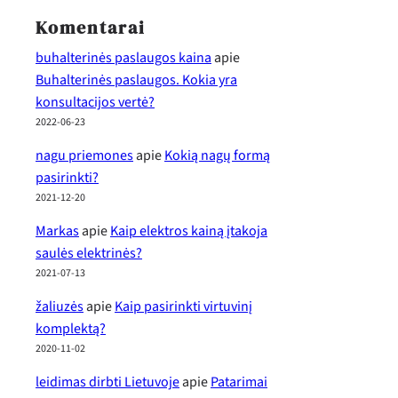
Komentarai
buhalterinės paslaugos kaina
apie
Buhalterinės paslaugos. Kokia yra
konsultacijos vertė?
2022-06-23
nagu priemones
apie
Kokią nagų formą
pasirinkti?
2021-12-20
Markas
apie
Kaip elektros kainą įtakoja
saulės elektrinės?
2021-07-13
žaliuzės
apie
Kaip pasirinkti virtuvinį
komplektą?
2020-11-02
leidimas dirbti Lietuvoje
apie
Patarimai