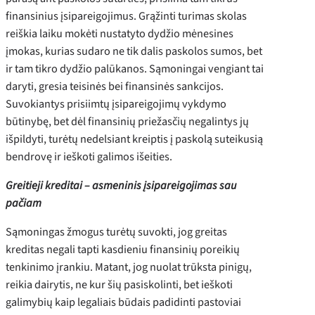
finansinius įsipareigojimus. Grąžinti turimas skolas
reiškia laiku mokėti nustatyto dydžio mėnesines
įmokas, kurias sudaro ne tik dalis paskolos sumos, bet
ir tam tikro dydžio palūkanos. Sąmoningai vengiant tai
daryti, gresia teisinės bei finansinės sankcijos.
Suvokiantys prisiimtų įsipareigojimų vykdymo
būtinybę, bet dėl finansinių priežasčių negalintys jų
išpildyti, turėtų nedelsiant kreiptis į paskolą suteikusią
bendrovę ir ieškoti galimos išeities.
Greitieji kreditai – asmeninis įsipareigojimas sau
pačiam
Sąmoningas žmogus turėtų suvokti, jog greitas
kreditas negali tapti kasdieniu finansinių poreikių
tenkinimo įrankiu. Matant, jog nuolat trūksta pinigų,
reikia dairytis, ne kur šių pasiskolinti, bet ieškoti
galimybių kaip legaliais būdais padidinti pastoviai