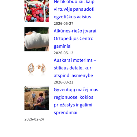
Ne tik obuoliai: kaip
virtuvėje panaudoti
egzotiškus vaisius
2026-05-27
Alkūnės-riešo įtvarai.
Ortopedijos Centro
gaminiai
2026-05-12
Auskarai moterims –
stiliaus detalė, kuri
atspindi asmenybę
2026-03-21
Gyventojų mažėjimas
regionuose: kokios
priežastys ir galimi
sprendimai
2026-02-24