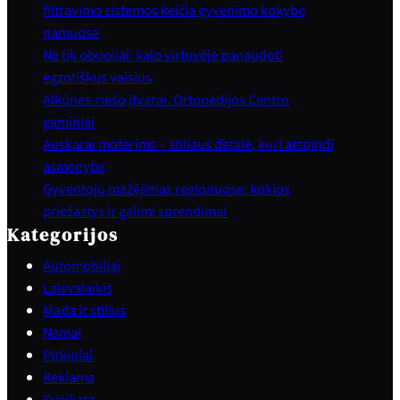
filtravimo sistemos keičia gyvenimo kokybę
namuose
Ne tik obuoliai: kaip virtuvėje panaudoti
egzotiškus vaisius
Alkūnės-riešo įtvarai. Ortopedijos Centro
gaminiai
Auskarai moterims – stiliaus detalė, kuri atspindi
asmenybę
Gyventojų mažėjimas regionuose: kokios
priežastys ir galimi sprendimai
Kategorijos
Automobiliai
Laisvalaikis
Mada ir stilius
Namai
Pirkiniai
Reklama
Sveikata