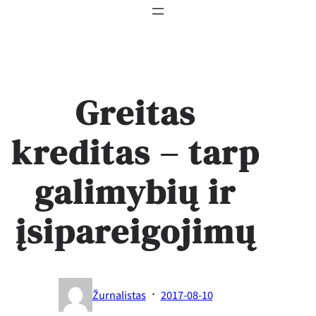
Greitas
kreditas – tarp
galimybių ir
įsipareigojimų
·
Žurnalistas
2017-08-10