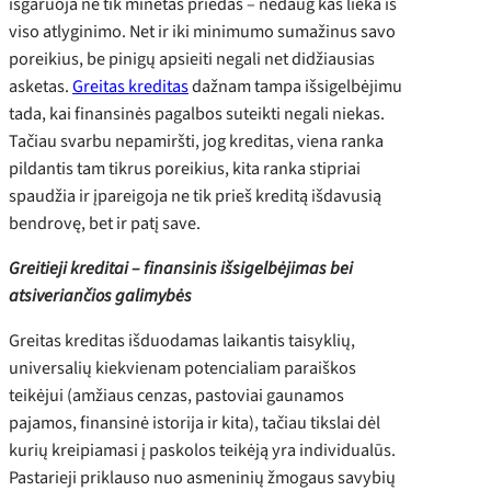
išgaruoja ne tik minėtas priedas – nedaug kas lieka iš
viso atlyginimo. Net ir iki minimumo sumažinus savo
poreikius, be pinigų apsieiti negali net didžiausias
asketas.
Greitas kreditas
dažnam tampa išsigelbėjimu
tada, kai finansinės pagalbos suteikti negali niekas.
Tačiau svarbu nepamiršti, jog kreditas, viena ranka
pildantis tam tikrus poreikius, kita ranka stipriai
spaudžia ir įpareigoja ne tik prieš kreditą išdavusią
bendrovę, bet ir patį save.
Greitieji kreditai – finansinis išsigelbėjimas bei
atsiveriančios galimybės
Greitas kreditas išduodamas laikantis taisyklių,
universalių kiekvienam potencialiam paraiškos
teikėjui (amžiaus cenzas, pastoviai gaunamos
pajamos, finansinė istorija ir kita), tačiau tikslai dėl
kurių kreipiamasi į paskolos teikėją yra individualūs.
Pastarieji priklauso nuo asmeninių žmogaus savybių