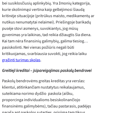
bei susiklosčiusių aplinkybių. Yra žmonių kategorija,
kurie skolinimąsi vertina kaip gelbėjimosi šiaudą
kritinėje situacijoje (pritrūkus maisto, medikamentų ar
nutikus nenumatytai nelaimei). Priešingoje barikadų
pusėje stovi asmenys, suvokiantys, jog mūsų
gyvenimas yra laikinas, tad reikia džiaugtis šia diena.
Kai tam nėra finansinių galimybių, galima tiesiog…
pasiskolinti. Nei vienas požiūris negali būti
kritikuojamas, svarbiausia suvokti, jog reikia laiku
grąžinti turimas skolas
.
Greitieji kreditai – įsipareigojimas paskolų bendrovei
Paskolų bendrovėms greitas kreditas yra verslas:
klientui, atitinkančiam nustatytus reikalaujamus,
suteikiama norimo dydžio paskola (aišku,
proporcinga individualioms besiskolinančiojo
finansinėms galimybėms), tačiau pastarasis, padėjęs
parašą ant paskolos sutarties, prisiima tam tikrus