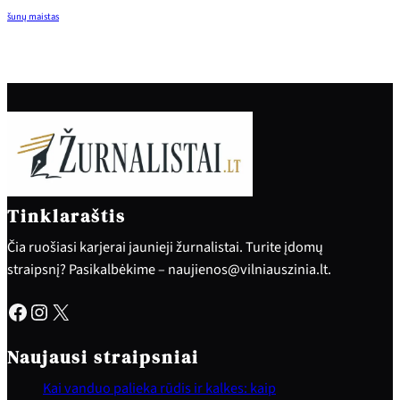
šunų maistas
Tinklaraštis
Čia ruošiasi karjerai jaunieji žurnalistai. Turite įdomų
straipsnį? Pasikalbėkime – naujienos@vilniauszinia.lt.
Facebook
Instagram
X
Naujausi straipsniai
Kai vanduo palieka rūdis ir kalkes: kaip