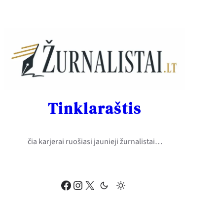
Eiti
prie
turinio
Tinklaraštis
čia karjerai ruošiasi jaunieji žurnalistai…
Facebook
Instagram
X