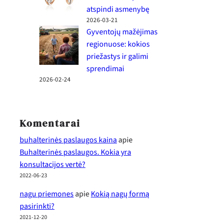
atspindi asmenybę
2026-03-21
Gyventojų mažėjimas
regionuose: kokios
priežastys ir galimi
sprendimai
2026-02-24
Komentarai
buhalterinės paslaugos kaina
apie
Buhalterinės paslaugos. Kokia yra
konsultacijos vertė?
2022-06-23
nagu priemones
apie
Kokią nagų formą
pasirinkti?
2021-12-20