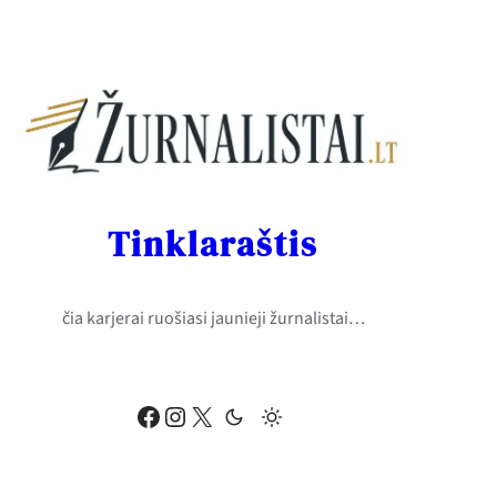
Eiti
prie
turinio
Tinklaraštis
čia karjerai ruošiasi jaunieji žurnalistai…
Facebook
Instagram
X