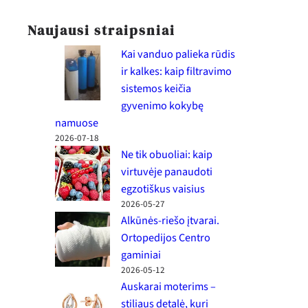
Naujausi straipsniai
Kai vanduo palieka rūdis
ir kalkes: kaip filtravimo
sistemos keičia
gyvenimo kokybę
namuose
2026-07-18
Ne tik obuoliai: kaip
virtuvėje panaudoti
egzotiškus vaisius
2026-05-27
Alkūnės-riešo įtvarai.
Ortopedijos Centro
gaminiai
2026-05-12
Auskarai moterims –
stiliaus detalė, kuri