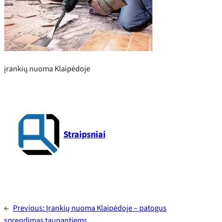
įrankių nuoma Klaipėdoje
Straipsniai
←
Previous:
Įrankių nuoma Klaipėdoje – patogus
sprendimas taupantiems