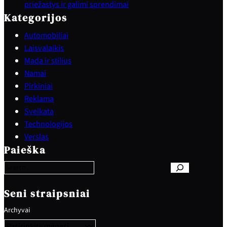
priežastys ir galimi sprendimai
Kategorijos
Automobiliai
Laisvalaikis
Mada ir stilius
Namai
Pirkiniai
Reklama
Sveikata
Technologijos
S
Verslas
e
Paieška
a
r
c
h
Seni straipsniai
Archyvai