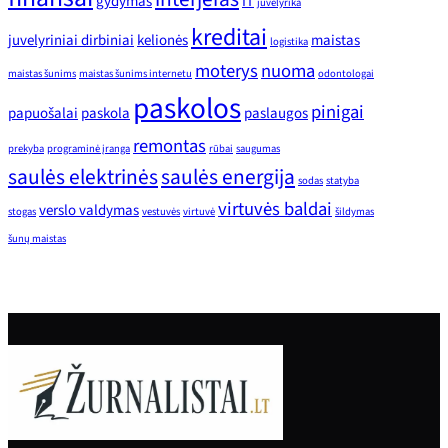
gydymas
IT
juvelyrika
kreditai
juvelyriniai dirbiniai
kelionės
maistas
logistika
moterys
nuoma
maistas šunims
maistas šunims internetu
odontologai
paskolos
pinigai
papuošalai
paskola
paslaugos
remontas
prekyba
programinė įranga
rūbai
saugumas
saulės elektrinės
saulės energija
sodas
statyba
virtuvės baldai
verslo valdymas
stogas
vestuvės
virtuvė
šildymas
šunų maistas