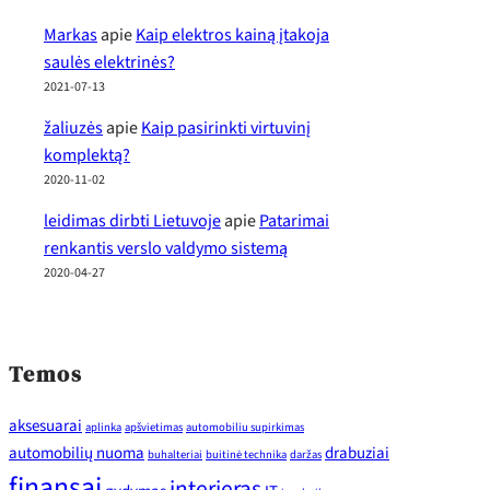
Markas
apie
Kaip elektros kainą įtakoja
saulės elektrinės?
2021-07-13
žaliuzės
apie
Kaip pasirinkti virtuvinį
komplektą?
2020-11-02
leidimas dirbti Lietuvoje
apie
Patarimai
renkantis verslo valdymo sistemą
2020-04-27
Temos
aksesuarai
aplinka
apšvietimas
automobiliu supirkimas
automobilių nuoma
drabuziai
buhalteriai
buitinė technika
daržas
finansai
interjeras