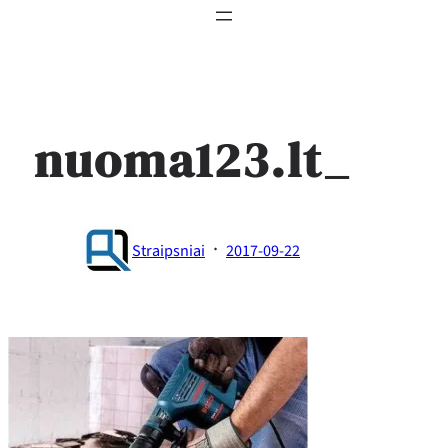
nuoma123.lt_
·
Straipsniai
2017-09-22