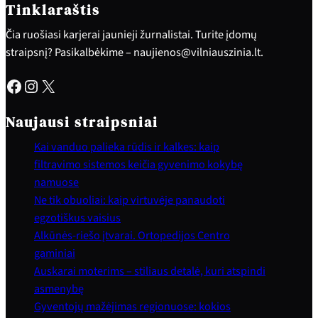
Tinklaraštis
Čia ruošiasi karjerai jaunieji žurnalistai. Turite įdomų
straipsnį? Pasikalbėkime – naujienos@vilniauszinia.lt.
Facebook
Instagram
X
Naujausi straipsniai
Kai vanduo palieka rūdis ir kalkes: kaip
filtravimo sistemos keičia gyvenimo kokybę
namuose
Ne tik obuoliai: kaip virtuvėje panaudoti
egzotiškus vaisius
Alkūnės-riešo įtvarai. Ortopedijos Centro
gaminiai
Auskarai moterims – stiliaus detalė, kuri atspindi
asmenybę
Gyventojų mažėjimas regionuose: kokios