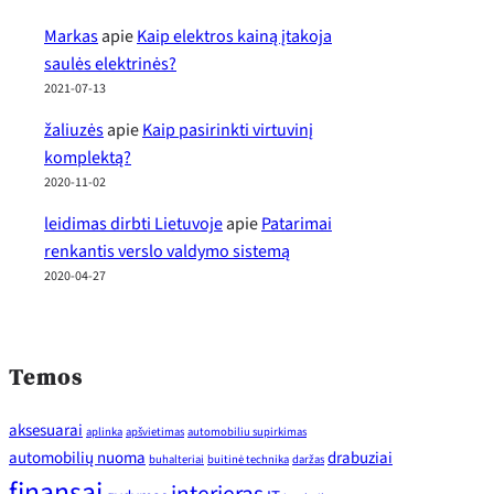
Markas
apie
Kaip elektros kainą įtakoja
saulės elektrinės?
2021-07-13
žaliuzės
apie
Kaip pasirinkti virtuvinį
komplektą?
2020-11-02
leidimas dirbti Lietuvoje
apie
Patarimai
renkantis verslo valdymo sistemą
2020-04-27
Temos
aksesuarai
aplinka
apšvietimas
automobiliu supirkimas
automobilių nuoma
drabuziai
buhalteriai
buitinė technika
daržas
finansai