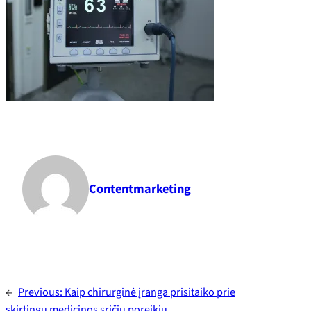
Contentmarketing
←
Previous:
Kaip chirurginė įranga prisitaiko prie
skirtingų medicinos sričių poreikių