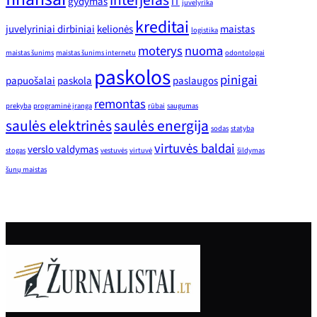
interjeras
gydymas
IT
juvelyrika
kreditai
juvelyriniai dirbiniai
kelionės
maistas
logistika
moterys
nuoma
maistas šunims
maistas šunims internetu
odontologai
paskolos
pinigai
papuošalai
paskola
paslaugos
remontas
prekyba
programinė įranga
rūbai
saugumas
saulės elektrinės
saulės energija
sodas
statyba
virtuvės baldai
verslo valdymas
stogas
vestuvės
virtuvė
šildymas
šunų maistas