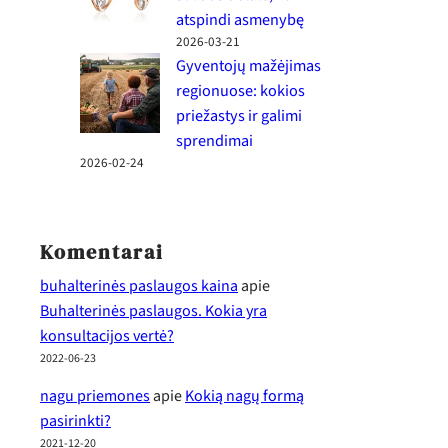
atspindi asmenybę
2026-03-21
Gyventojų mažėjimas
regionuose: kokios
priežastys ir galimi
sprendimai
2026-02-24
Komentarai
buhalterinės paslaugos kaina
apie
Buhalterinės paslaugos. Kokia yra
konsultacijos vertė?
2022-06-23
nagu priemones
apie
Kokią nagų formą
pasirinkti?
2021-12-20