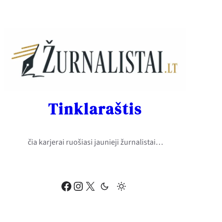
Eiti
prie
turinio
Tinklaraštis
čia karjerai ruošiasi jaunieji žurnalistai…
Facebook
Instagram
X