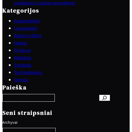
priežastys ir galimi sprendimai
Kategorijos
Automobiliai
Laisvalaikis
Mada ir stilius
Namai
Pirkiniai
Reklama
Sveikata
Technologijos
S
Verslas
e
Paieška
a
r
c
h
Seni straipsniai
Archyvai