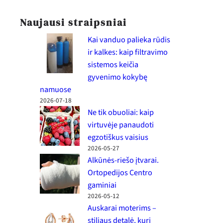
Naujausi straipsniai
Kai vanduo palieka rūdis
ir kalkes: kaip filtravimo
sistemos keičia
gyvenimo kokybę
namuose
2026-07-18
Ne tik obuoliai: kaip
virtuvėje panaudoti
egzotiškus vaisius
2026-05-27
Alkūnės-riešo įtvarai.
Ortopedijos Centro
gaminiai
2026-05-12
Auskarai moterims –
stiliaus detalė, kuri