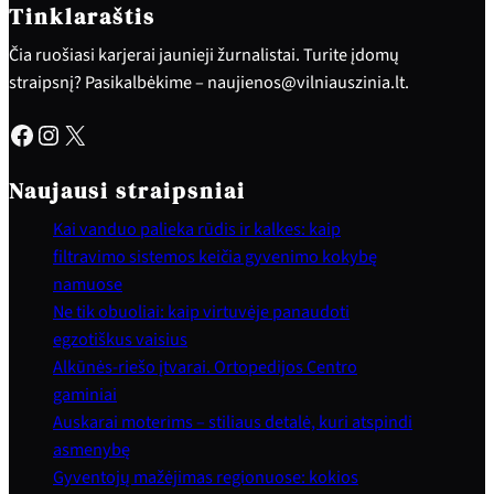
Tinklaraštis
Čia ruošiasi karjerai jaunieji žurnalistai. Turite įdomų
straipsnį? Pasikalbėkime – naujienos@vilniauszinia.lt.
Facebook
Instagram
X
Naujausi straipsniai
Kai vanduo palieka rūdis ir kalkes: kaip
filtravimo sistemos keičia gyvenimo kokybę
namuose
Ne tik obuoliai: kaip virtuvėje panaudoti
egzotiškus vaisius
Alkūnės-riešo įtvarai. Ortopedijos Centro
gaminiai
Auskarai moterims – stiliaus detalė, kuri atspindi
asmenybę
Gyventojų mažėjimas regionuose: kokios