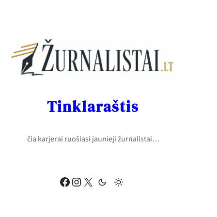
Eiti
prie
turinio
Tinklaraštis
čia karjerai ruošiasi jaunieji žurnalistai…
Facebook
Instagram
X