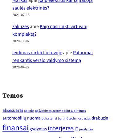
Markas
apie
Kaip elektros kainą įtakoja
saulės elektrinės?
2021-07-13
žaliuzės
apie
Kaip pasirinkti virtuvinį
komplektą?
2020-11-02
leidimas dirbti Lietuvoje
apie
Patarimai
renkantis verslo valdymo sistemą
2020-04-27
Temos
aksesuarai
aplinka
apšvietimas
automobiliu supirkimas
automobilių nuoma
drabuziai
buhalteriai
buitinė technika
daržas
finansai
interjeras
gydymas
IT
juvelyrika