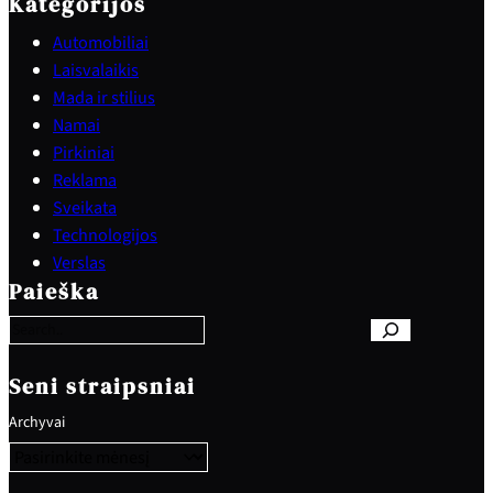
Kategorijos
Automobiliai
Laisvalaikis
Mada ir stilius
Namai
Pirkiniai
Reklama
Sveikata
Technologijos
S
Verslas
e
Paieška
a
r
c
h
Seni straipsniai
Archyvai