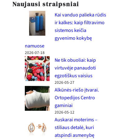
Naujausi straipsniai
Kai vanduo palieka rūdis
ir kalkes: kaip filtravimo
sistemos keičia
gyvenimo kokybę
namuose
2026-07-18
Ne tik obuoliai: kaip
virtuvėje panaudoti
egzotiškus vaisius
2026-05-27
Alkūnės-riešo įtvarai.
Ortopedijos Centro
gaminiai
2026-05-12
Auskarai moterims –
stiliaus detalė, kuri
atspindi asmenybę