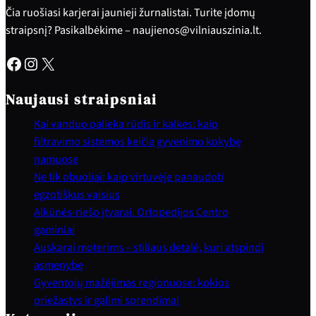
Čia ruošiasi karjerai jaunieji žurnalistai. Turite įdomų
straipsnį? Pasikalbėkime – naujienos@vilniauszinia.lt.
Facebook
Instagram
X
Naujausi straipsniai
Kai vanduo palieka rūdis ir kalkes: kaip
filtravimo sistemos keičia gyvenimo kokybę
namuose
Ne tik obuoliai: kaip virtuvėje panaudoti
egzotiškus vaisius
Alkūnės-riešo įtvarai. Ortopedijos Centro
gaminiai
Auskarai moterims – stiliaus detalė, kuri atspindi
asmenybę
Gyventojų mažėjimas regionuose: kokios
priežastys ir galimi sprendimai