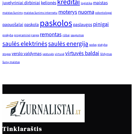
kreditai
juvelyriniai dirbiniai
kelionės
maistas
logistika
moterys
nuoma
maistas šunims
maistas šunims internetu
odontologai
paskolos
pinigai
papuošalai
paskola
paslaugos
remontas
prekyba
programinė įranga
rūbai
saugumas
saulės elektrinės
saulės energija
sodas
statyba
virtuvės baldai
verslo valdymas
stogas
vestuvės
virtuvė
šildymas
šunų maistas
Tinklaraštis