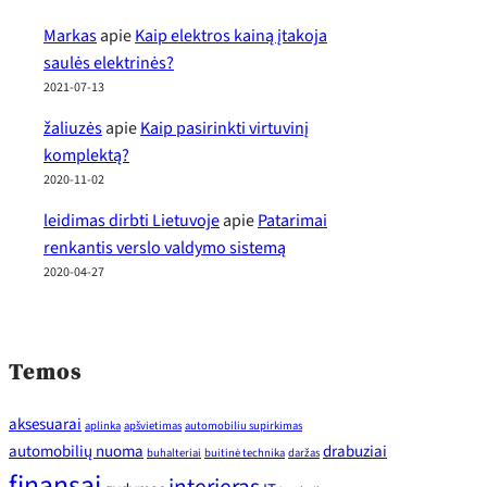
Markas
apie
Kaip elektros kainą įtakoja
saulės elektrinės?
2021-07-13
žaliuzės
apie
Kaip pasirinkti virtuvinį
komplektą?
2020-11-02
leidimas dirbti Lietuvoje
apie
Patarimai
renkantis verslo valdymo sistemą
2020-04-27
Temos
aksesuarai
aplinka
apšvietimas
automobiliu supirkimas
automobilių nuoma
drabuziai
buhalteriai
buitinė technika
daržas
finansai