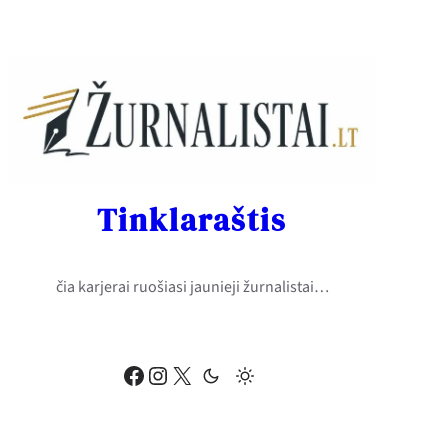
Eiti
prie
turinio
Tinklaraštis
čia karjerai ruošiasi jaunieji žurnalistai…
Facebook
Instagram
X