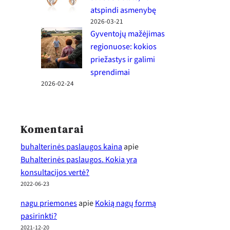
atspindi asmenybę
2026-03-21
Gyventojų mažėjimas
regionuose: kokios
priežastys ir galimi
sprendimai
2026-02-24
Komentarai
buhalterinės paslaugos kaina
apie
Buhalterinės paslaugos. Kokia yra
konsultacijos vertė?
2022-06-23
nagu priemones
apie
Kokią nagų formą
pasirinkti?
2021-12-20