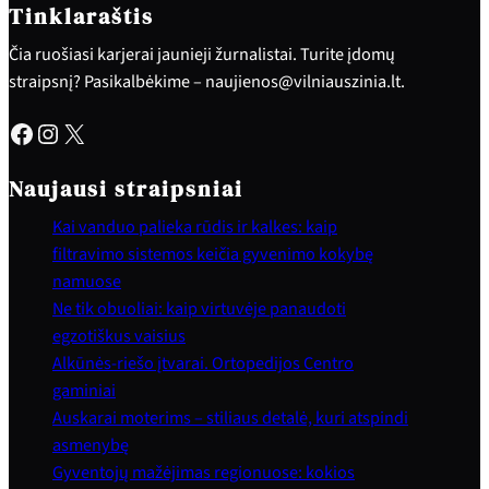
Tinklaraštis
Čia ruošiasi karjerai jaunieji žurnalistai. Turite įdomų
straipsnį? Pasikalbėkime – naujienos@vilniauszinia.lt.
Facebook
Instagram
X
Naujausi straipsniai
Kai vanduo palieka rūdis ir kalkes: kaip
filtravimo sistemos keičia gyvenimo kokybę
namuose
Ne tik obuoliai: kaip virtuvėje panaudoti
egzotiškus vaisius
Alkūnės-riešo įtvarai. Ortopedijos Centro
gaminiai
Auskarai moterims – stiliaus detalė, kuri atspindi
asmenybę
Gyventojų mažėjimas regionuose: kokios