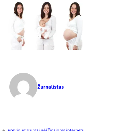
Žurnalistas
←
Previous:
Kursai nėščiosioms internetu