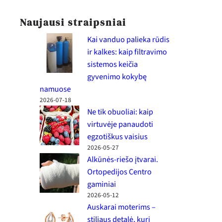
Naujausi straipsniai
Kai vanduo palieka rūdis
ir kalkes: kaip filtravimo
sistemos keičia
gyvenimo kokybę
namuose
2026-07-18
Ne tik obuoliai: kaip
virtuvėje panaudoti
egzotiškus vaisius
2026-05-27
Alkūnės-riešo įtvarai.
Ortopedijos Centro
gaminiai
2026-05-12
Auskarai moterims –
stiliaus detalė, kuri