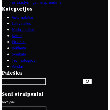
priežastys ir galimi sprendimai
Kategorijos
Automobiliai
Laisvalaikis
Mada ir stilius
Namai
Pirkiniai
Reklama
Sveikata
Technologijos
S
Verslas
e
Paieška
a
r
c
h
Seni straipsniai
Archyvai