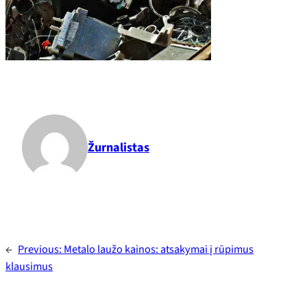
Žurnalistas
←
Previous:
Metalo laužo kainos: atsakymai į rūpimus
klausimus