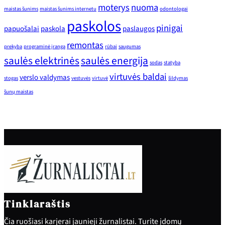
moterys
nuoma
maistas šunims
maistas šunims internetu
odontologai
paskolos
pinigai
papuošalai
paskola
paslaugos
remontas
prekyba
programinė įranga
rūbai
saugumas
saulės elektrinės
saulės energija
sodas
statyba
virtuvės baldai
verslo valdymas
stogas
vestuvės
virtuvė
šildymas
šunų maistas
Tinklaraštis
Čia ruošiasi karjerai jaunieji žurnalistai. Turite įdomų