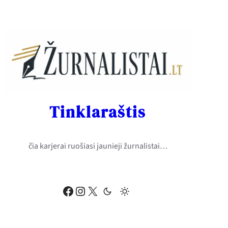
Eiti
prie
turinio
Tinklaraštis
čia karjerai ruošiasi jaunieji žurnalistai…
Facebook
Instagram
X