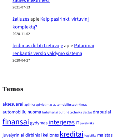
saulės elektrinės?
2021-07-13
žaliuzės
apie
Kaip pasirinkti virtuvinį
komplektą?
2020-11-02
leidimas dirbti Lietuvoje
apie
Patarimai
renkantis verslo valdymo sistemą
2020-04-27
Temos
aksesuarai
aplinka
apšvietimas
automobiliu supirkimas
automobilių nuoma
drabuziai
buhalteriai
buitinė technika
daržas
finansai
interjeras
gydymas
IT
juvelyrika
kreditai
juvelyriniai dirbiniai
kelionės
maistas
logistika