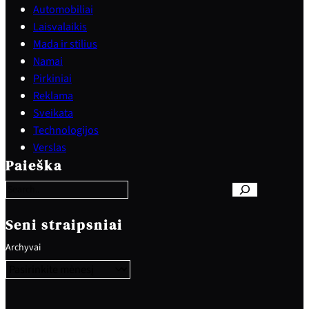
Automobiliai
Laisvalaikis
Mada ir stilius
Namai
Pirkiniai
Reklama
Sveikata
Technologijos
S
Verslas
e
Paieška
a
r
c
h
Seni straipsniai
Archyvai