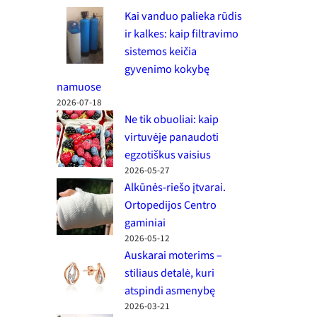
Kai vanduo palieka rūdis
ir kalkes: kaip filtravimo
sistemos keičia
gyvenimo kokybę
namuose
2026-07-18
Ne tik obuoliai: kaip
virtuvėje panaudoti
egzotiškus vaisius
2026-05-27
Alkūnės-riešo įtvarai.
Ortopedijos Centro
gaminiai
2026-05-12
Auskarai moterims –
stiliaus detalė, kuri
atspindi asmenybę
2026-03-21