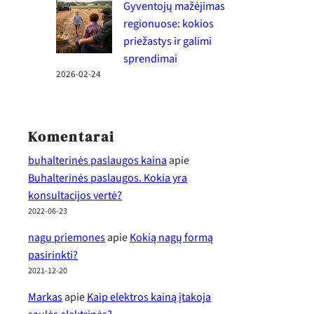
Gyventojų mažėjimas
regionuose: kokios
priežastys ir galimi
sprendimai
2026-02-24
Komentarai
buhalterinės paslaugos kaina
apie
Buhalterinės paslaugos. Kokia yra
konsultacijos vertė?
2022-06-23
nagu priemones
apie
Kokią nagų formą
pasirinkti?
2021-12-20
Markas
apie
Kaip elektros kainą įtakoja