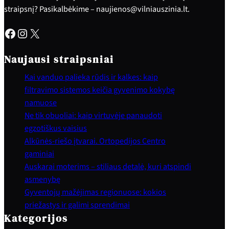
straipsnį? Pasikalbėkime – naujienos@vilniauszinia.lt.
Facebook
Instagram
X
Naujausi straipsniai
Kai vanduo palieka rūdis ir kalkes: kaip
filtravimo sistemos keičia gyvenimo kokybę
namuose
Ne tik obuoliai: kaip virtuvėje panaudoti
egzotiškus vaisius
Alkūnės-riešo įtvarai. Ortopedijos Centro
gaminiai
Auskarai moterims – stiliaus detalė, kuri atspindi
asmenybę
Gyventojų mažėjimas regionuose: kokios
priežastys ir galimi sprendimai
Kategorijos