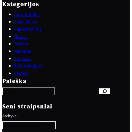
Kategorijos
Automobiliai
Laisvalaikis
Mada ir stilius
Namai
Pirkiniai
Reklama
Sveikata
Technologijos
S
Verslas
e
Paieška
a
r
c
h
Seni straipsniai
Archyvai