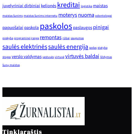
kreditai
juvelyriniai dirbiniai
kelionės
maistas
logistika
moterys
nuoma
maistas šunims
maistas šunims internetu
odontologai
paskolos
pinigai
papuošalai
paskola
paslaugos
remontas
prekyba
programinė įranga
rūbai
saugumas
saulės elektrinės
saulės energija
sodas
statyba
virtuvės baldai
verslo valdymas
stogas
vestuvės
virtuvė
šildymas
šunų maistas
Tinklaraštis