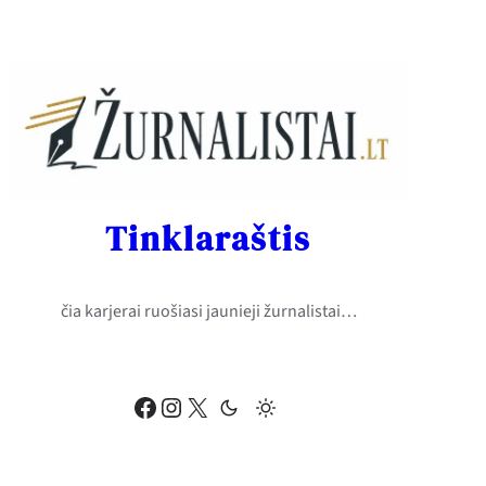
Eiti
prie
turinio
Tinklaraštis
čia karjerai ruošiasi jaunieji žurnalistai…
Facebook
Instagram
X