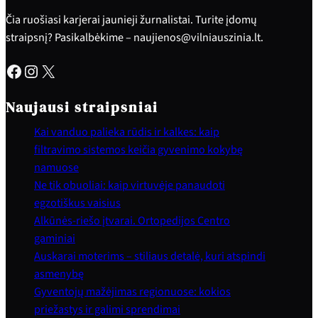
Čia ruošiasi karjerai jaunieji žurnalistai. Turite įdomų
straipsnį? Pasikalbėkime – naujienos@vilniauszinia.lt.
Facebook
Instagram
X
Naujausi straipsniai
Kai vanduo palieka rūdis ir kalkes: kaip
filtravimo sistemos keičia gyvenimo kokybę
namuose
Ne tik obuoliai: kaip virtuvėje panaudoti
egzotiškus vaisius
Alkūnės-riešo įtvarai. Ortopedijos Centro
gaminiai
Auskarai moterims – stiliaus detalė, kuri atspindi
asmenybę
Gyventojų mažėjimas regionuose: kokios
priežastys ir galimi sprendimai