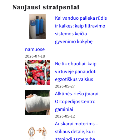
Naujausi straipsniai
Kai vanduo palieka rūdis
ir kalkes: kaip filtravimo
sistemos keičia
gyvenimo kokybę
namuose
2026-07-18
Ne tik obuoliai: kaip
virtuvėje panaudoti
egzotiškus vaisius
2026-05-27
Alkūnės-riešo įtvarai.
Ortopedijos Centro
gaminiai
2026-05-12
Auskarai moterims –
stiliaus detalė, kuri
atspindi asmenybę