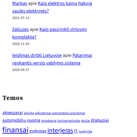
Markas
apie
Kaip elektros kainą įtakoja
saulės elektrinės?
2021-07-13
žaliuzės
apie
Kaip pasirinkti virtuvinį
komplektą?
2020-11-02
leidimas dirbti Lietuvoje
apie
Patarimai
renkantis verslo valdymo sistemą
2020-04-27
Temos
aksesuarai
aplinka
apšvietimas
automobiliu supirkimas
automobilių nuoma
drabuziai
buhalteriai
buitinė technika
daržas
finansai
interjeras
gydymas
IT
juvelyrika