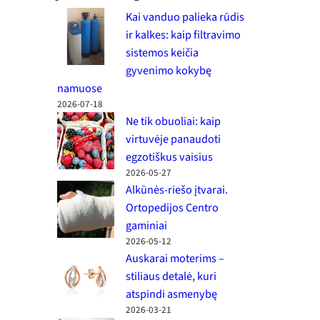
Kai vanduo palieka rūdis
ir kalkes: kaip filtravimo
sistemos keičia
gyvenimo kokybę
namuose
2026-07-18
Ne tik obuoliai: kaip
virtuvėje panaudoti
egzotiškus vaisius
2026-05-27
Alkūnės-riešo įtvarai.
Ortopedijos Centro
gaminiai
2026-05-12
Auskarai moterims –
stiliaus detalė, kuri
atspindi asmenybę
2026-03-21