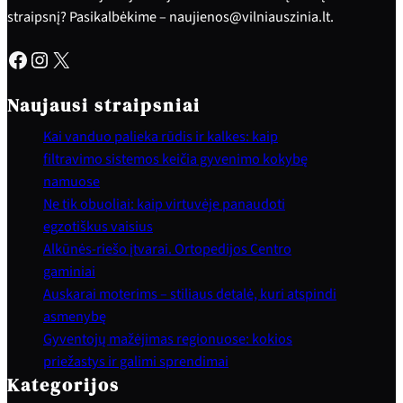
straipsnį? Pasikalbėkime – naujienos@vilniauszinia.lt.
Facebook
Instagram
X
Naujausi straipsniai
Kai vanduo palieka rūdis ir kalkes: kaip
filtravimo sistemos keičia gyvenimo kokybę
namuose
Ne tik obuoliai: kaip virtuvėje panaudoti
egzotiškus vaisius
Alkūnės-riešo įtvarai. Ortopedijos Centro
gaminiai
Auskarai moterims – stiliaus detalė, kuri atspindi
asmenybę
Gyventojų mažėjimas regionuose: kokios
priežastys ir galimi sprendimai
Kategorijos