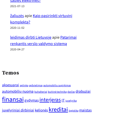
saulės elektrinės?
2021-07-13
žaliuzės
apie
Kaip pasirinkti virtuvinį
komplektą?
2020-11-02
leidimas dirbti Lietuvoje
apie
Patarimai
renkantis verslo valdymo sistemą
2020-04-27
Temos
aksesuarai
aplinka
apšvietimas
automobiliu supirkimas
automobilių nuoma
drabuziai
buhalteriai
buitinė technika
daržas
finansai
interjeras
gydymas
IT
juvelyrika
kreditai
juvelyriniai dirbiniai
kelionės
maistas
logistika