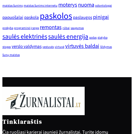
moterys
nuoma
maistas šunims
maistas šunims internetu
odontologai
paskolos
pinigai
papuošalai
paskola
paslaugos
remontas
prekyba
programinė įranga
rūbai
saugumas
saulės elektrinės
saulės energija
sodas
statyba
virtuvės baldai
verslo valdymas
stogas
vestuvės
virtuvė
šildymas
šunų maistas
Tinklaraštis
Čia ruošiasi karjerai jaunieji žurnalistai. Turite įdomų