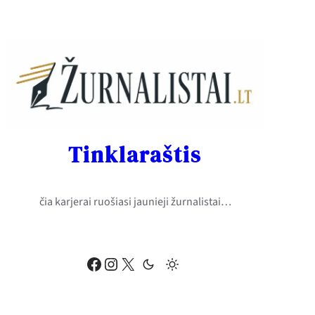
Eiti
prie
turinio
Tinklaraštis
čia karjerai ruošiasi jaunieji žurnalistai…
Facebook
Instagram
X