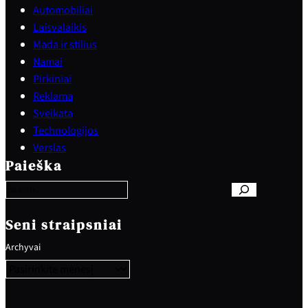
Automobiliai
Laisvalaikis
Mada ir stilius
Namai
Pirkiniai
Reklama
Sveikata
Technologijos
S
Verslas
e
Paieška
a
r
c
h
Seni straipsniai
Archyvai