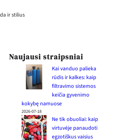
a ir stilius
Naujausi straipsniai
Kai vanduo palieka
rūdis ir kalkes: kaip
filtravimo sistemos
keičia gyvenimo
kokybę namuose
2026-07-18
Ne tik obuoliai: kaip
virtuvėje panaudoti
egzotiškus vaisius