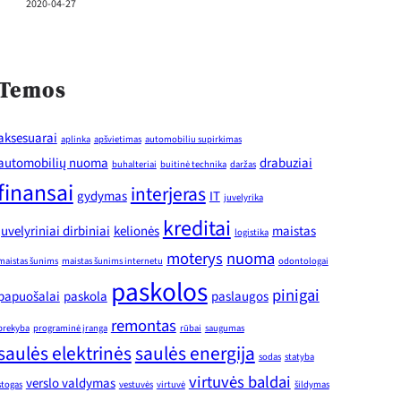
2020-04-27
Temos
aksesuarai
aplinka
apšvietimas
automobiliu supirkimas
automobilių nuoma
drabuziai
buhalteriai
buitinė technika
daržas
finansai
interjeras
gydymas
IT
juvelyrika
kreditai
juvelyriniai dirbiniai
kelionės
maistas
logistika
moterys
nuoma
maistas šunims
maistas šunims internetu
odontologai
paskolos
pinigai
papuošalai
paskola
paslaugos
remontas
prekyba
programinė įranga
rūbai
saugumas
saulės elektrinės
saulės energija
sodas
statyba
virtuvės baldai
verslo valdymas
stogas
vestuvės
virtuvė
šildymas