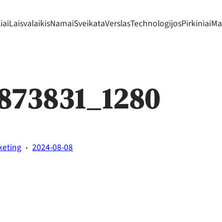
iai
Laisvalaikis
Namai
Sveikata
Verslas
Technologijos
Pirkiniai
Mad
873831_1280
·
keting
2024-08-08