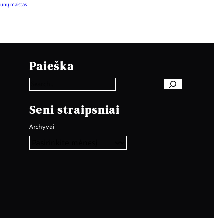
šunų maistas
S
e
Paieška
a
r
c
h
Seni straipsniai
Archyvai