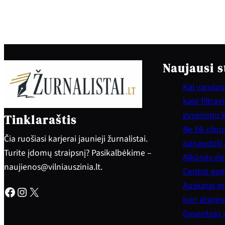
Naujausi s
Kai vanduo 
kaip filtra
gyvenimo 
Tinklaraštis
Ne tik obuol
Čia ruošiasi karjerai jaunieji žurnalistai.
panaudoti e
Turite įdomų straipsnį? Pasikalbėkime –
Alkūnės-rie
naujienos@vilniauszinia.lt.
Centro gam
Auskarai mo
Facebook
Instagram
X
kuri atspi
Gyventojų 