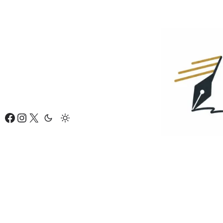
Eiti
prie
turinio
Facebook
Instagram
X