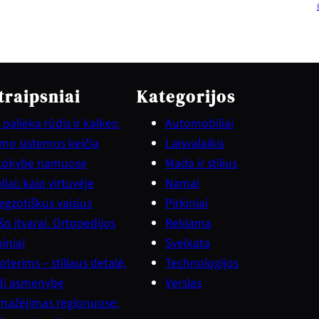
traipsniai
Kategorijos
palieka rūdis ir kalkes:
Automobiliai
vimo sistemos keičia
Laisvalaikis
kokybę namuose
Mada ir stilius
iai: kaip virtuvėje
Namai
gzotiškus vaisius
Pirkiniai
šo įtvarai. Ortopedijos
Reklama
iniai
Sveikata
terims – stiliaus detalė,
Technologijos
ndi asmenybę
Verslas
mažėjimas regionuose: