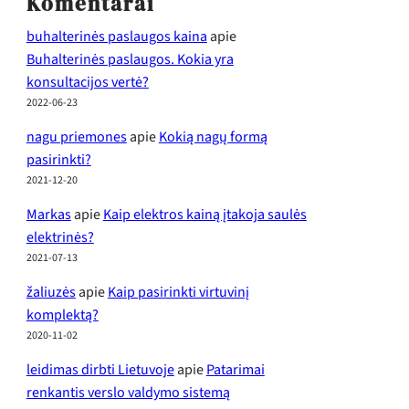
Komentarai
buhalterinės paslaugos kaina
apie
Buhalterinės paslaugos. Kokia yra
konsultacijos vertė?
2022-06-23
nagu priemones
apie
Kokią nagų formą
pasirinkti?
2021-12-20
Markas
apie
Kaip elektros kainą įtakoja saulės
elektrinės?
2021-07-13
žaliuzės
apie
Kaip pasirinkti virtuvinį
komplektą?
2020-11-02
leidimas dirbti Lietuvoje
apie
Patarimai
renkantis verslo valdymo sistemą