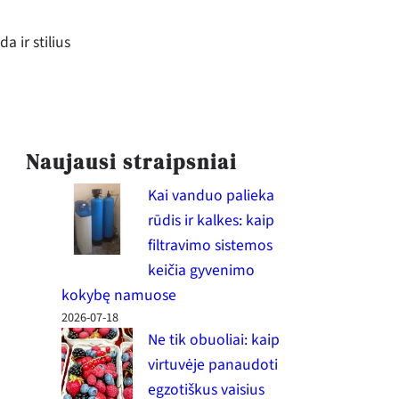
a ir stilius
Naujausi straipsniai
Kai vanduo palieka
rūdis ir kalkes: kaip
filtravimo sistemos
keičia gyvenimo
kokybę namuose
2026-07-18
Ne tik obuoliai: kaip
virtuvėje panaudoti
egzotiškus vaisius