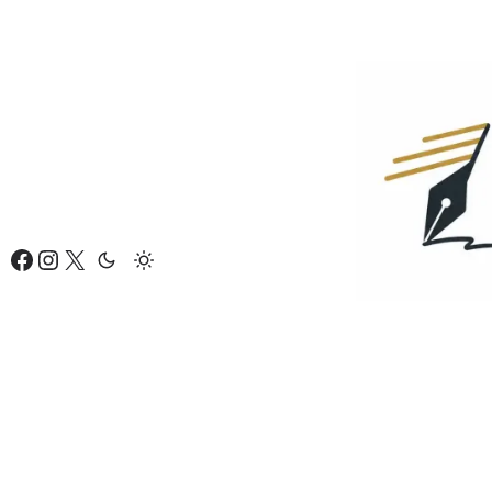
Eiti
prie
turinio
Facebook
Instagram
X