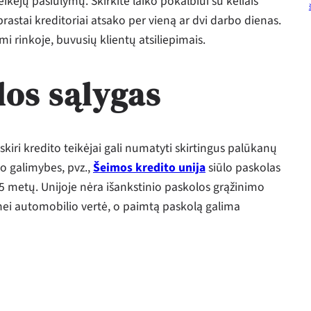
ikėjų pasiūlymų. Skirkite laiko pokalbiui su keliais
prastai kreditoriai atsako per vieną ar dvi darbo dienas.
mi rinkoje, buvusių klientų atsiliepimais.
los sąlygas
tskiri kredito teikėjai gali numatyti skirtingus palūkanų
o galimybes, pvz.,
Šeimos kredito unija
siūlo paskolas
 5 metų. Unijoje nėra išankstinio paskolos grąžinimo
ei automobilio vertė, o paimtą paskolą galima