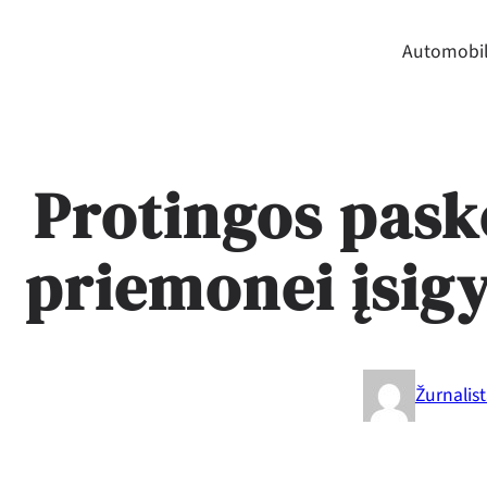
Automobil
Protingos pask
priemonei įsigy
Žurnalis