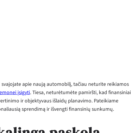
i svajojate apie naują automobilį, tačiau neturite reikiamos
emonei įsigyti
. Tiesa, neturėtumėte pamiršti, kad finansiniai
vertinimo ir objektyvaus išlaidų planavimo. Pateikiame
ionaliausią sprendimą ir išvengti finansinių sunkumų.
ikalinga paskola