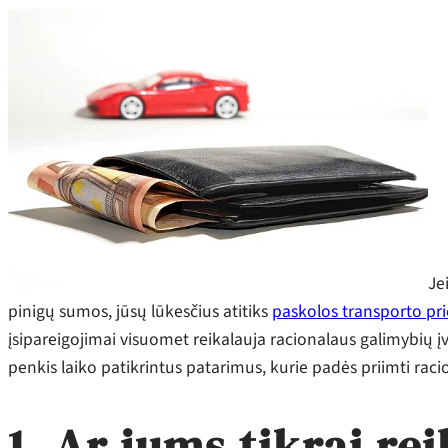
Je
pinigų sumos, jūsų lūkesčius atitiks
paskolos transporto pri
įsipareigojimai visuomet reikalauja racionalaus galimybių į
penkis laiko patikrintus patarimus, kurie padės priimti rac
1. Ar jums tikrai re