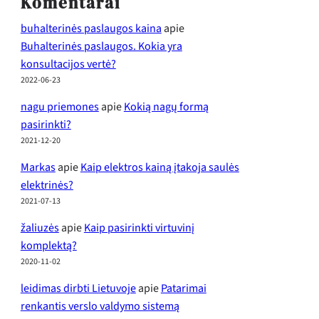
Komentarai
buhalterinės paslaugos kaina
apie
Buhalterinės paslaugos. Kokia yra
konsultacijos vertė?
2022-06-23
nagu priemones
apie
Kokią nagų formą
pasirinkti?
2021-12-20
Markas
apie
Kaip elektros kainą įtakoja saulės
elektrinės?
2021-07-13
žaliuzės
apie
Kaip pasirinkti virtuvinį
komplektą?
2020-11-02
leidimas dirbti Lietuvoje
apie
Patarimai
renkantis verslo valdymo sistemą