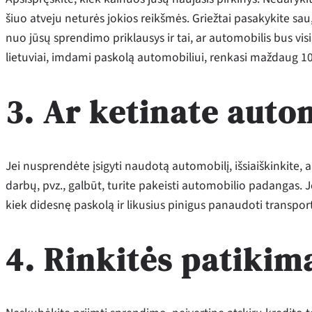
šiuo atveju neturės jokios reikšmės. Griežtai pasakykite sau, 
nuo jūsų sprendimo priklausys ir tai, ar automobilis bus vis
lietuviai, imdami paskolą automobiliui, renkasi maždaug 
3. Ar ketinate auto
Jei nusprendėte įsigyti naudotą automobilį, išsiaiškinkite,
darbų, pvz., galbūt, turite pakeisti automobilio padangas. Je
kiek didesnę paskolą ir likusius pinigus panaudoti transp
4. Rinkitės patikim