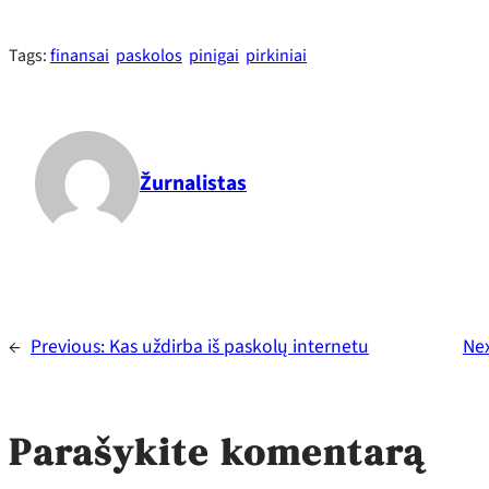
Tags:
finansai
paskolos
pinigai
pirkiniai
Žurnalistas
←
Previous:
Kas uždirba iš paskolų internetu
Ne
Parašykite komentarą