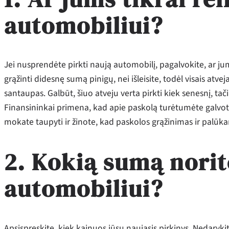
automobiliui?
Jei nusprendėte pirkti naują automobilį, pagalvokite, ar jum
grąžinti didesnę sumą pinigų, nei išleisite, todėl visais atv
santaupas. Galbūt, šiuo atveju verta pirkti kiek senesnį, ta
Finansininkai primena, kad apie paskolą turėtumėte galvoti t
mokate taupyti ir žinote, kad paskolos grąžinimas ir palūka
2. Kokią sumą norite
automobiliui?
Apsispręskite, kiek kainuos jūsų naujasis pirkinys. Nedaryki