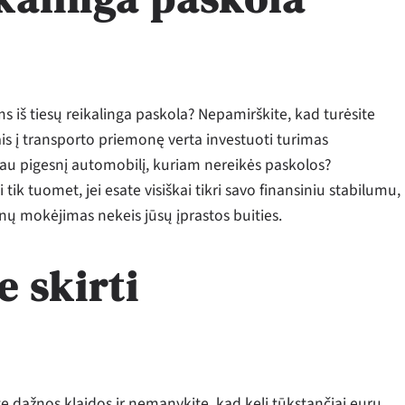
s iš tiesų reikalinga paskola? Nepamirškite, kad turėsite
ejais į transporto priemonę verta investuoti turimas
čiau pigesnį automobilį, kuriam nereikės paskolos?
ik tuomet, jei esate visiškai tikri savo finansiniu stabilumu,
nų mokėjimas nekeis jūsų įprastos buities.
 skirti
te dažnos klaidos ir nemanykite, kad keli tūkstančiai eurų