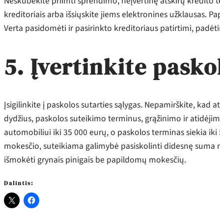
Neskubėkite priimti sprendimo, neįvertinę atskirų kredito te
kreditoriais arba išsiųskite jiems elektronines užklausas. Pa
Verta pasidomėti ir pasirinkto kreditoriaus patirtimi, padėti
5. Įvertinkite pasko
Įsigilinkite į paskolos sutarties sąlygas. Nepamirškite, kad a
dydžius, paskolos suteikimo terminus, grąžinimo ir atidėjim
automobiliui iki 35 000 eurų, o paskolos terminas siekia iki
mokesčio, suteikiama galimybė pasiskolinti didesnę suma n
išmokėti grynais pinigais be papildomų mokesčių.
Dalintis: