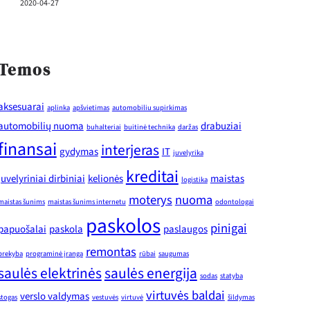
2020-04-27
Temos
aksesuarai
aplinka
apšvietimas
automobiliu supirkimas
automobilių nuoma
drabuziai
buhalteriai
buitinė technika
daržas
finansai
interjeras
gydymas
IT
juvelyrika
kreditai
juvelyriniai dirbiniai
kelionės
maistas
logistika
moterys
nuoma
maistas šunims
maistas šunims internetu
odontologai
paskolos
pinigai
papuošalai
paskola
paslaugos
remontas
prekyba
programinė įranga
rūbai
saugumas
saulės elektrinės
saulės energija
sodas
statyba
virtuvės baldai
verslo valdymas
stogas
vestuvės
virtuvė
šildymas