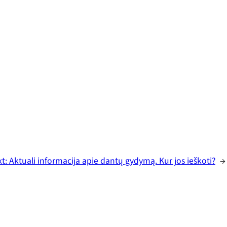
xt:
Aktuali informacija apie dantų gydymą. Kur jos ieškoti?
→