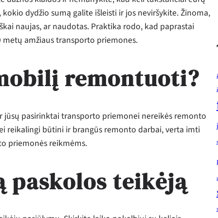
kokio dydžio sumą galite išleisti ir jos neviršykite. Žinoma,
iškai naujas, ar naudotas. Praktika rodo, kad paprastai
10 metų amžiaus transporto priemones.
mobilį remontuoti?
 ar jūsų pasirinktai transporto priemonei nereikės remonto
i reikalingi būtini ir brangūs remonto darbai, verta imti
orto priemonės reikmėms.
ą paskolos teikėją