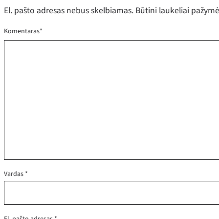
El. pašto adresas nebus skelbiamas.
Būtini laukeliai pažym
Komentaras
*
Vardas
*
El. pašto adresas
*