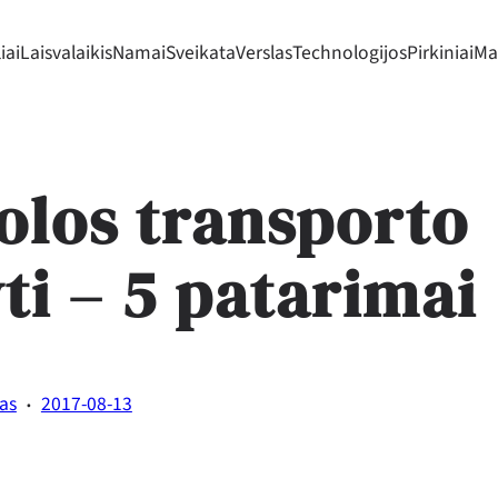
iai
Laisvalaikis
Namai
Sveikata
Verslas
Technologijos
Pirkiniai
Mad
olos transporto
ti – 5 patarimai
·
tas
2017-08-13