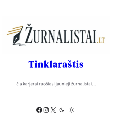
Eiti
prie
turinio
Tinklaraštis
čia karjerai ruošiasi jaunieji žurnalistai…
Facebook
Instagram
X