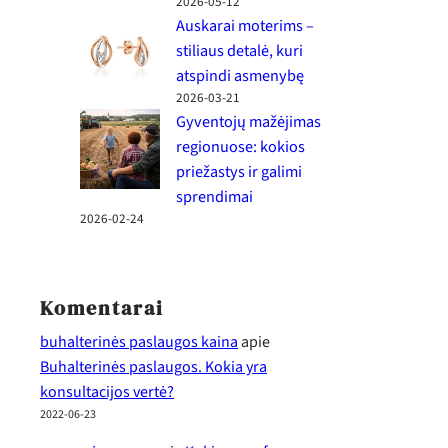
2026-05-12
Auskarai moterims –
stiliaus detalė, kuri
atspindi asmenybę
2026-03-21
Gyventojų mažėjimas
regionuose: kokios
priežastys ir galimi
sprendimai
2026-02-24
Komentarai
buhalterinės paslaugos kaina
apie
Buhalterinės paslaugos. Kokia yra
konsultacijos vertė?
2022-06-23