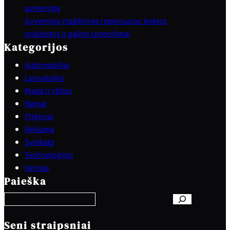
asmenybę
Gyventojų mažėjimas regionuose: kokios
priežastys ir galimi sprendimai
Kategorijos
Automobiliai
Laisvalaikis
Mada ir stilius
Namai
Pirkiniai
Reklama
Sveikata
Technologijos
S
Verslas
e
Paieška
a
r
c
h
Seni straipsniai