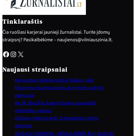
Tinklaraštis
Čia ruošiasi karjerai jaunieji žurnalistai. Turite įdomų
straipsnį? Pasikalbėkime – naujienos@vilniauszinia.lt.
Facebook
Instagram
X
Naujausi straipsniai
Kai vanduo palieka rūdis ir kalkes: kaip
filtravimo sistemos keičia gyvenimo kokybę
namuose
Ne tik obuoliai: kaip virtuvėje panaudoti
egzotiškus vaisius
Alkūnės-riešo įtvarai. Ortopedijos Centro
gaminiai
Auskarai moterims – stiliaus detalė, kuri atspindi