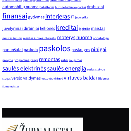
automobilių nuoma
drabuziai
buhalteriai
buitinė technika
daržas
finansai
interjeras
gydymas
IT
juvelyrika
kreditai
juvelyriniai dirbiniai
kelionės
maistas
logistika
moterys
nuoma
maistas šunims
maistas šunims internetu
odontologai
paskolos
pinigai
papuošalai
paskola
paslaugos
remontas
prekyba
programinė įranga
rūbai
saugumas
saulės elektrinės
saulės energija
sodas
statyba
virtuvės baldai
verslo valdymas
stogas
vestuvės
virtuvė
šildymas
šunų maistas