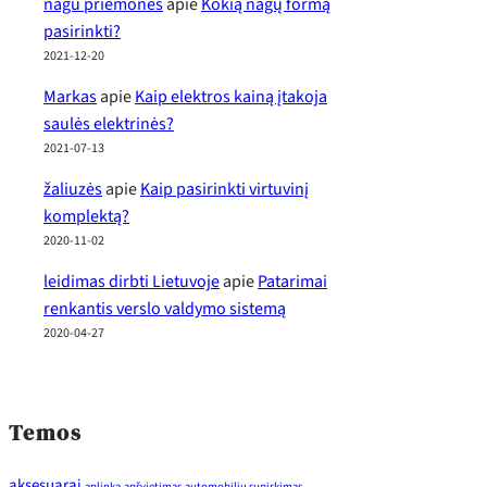
nagu priemones
apie
Kokią nagų formą
pasirinkti?
2021-12-20
Markas
apie
Kaip elektros kainą įtakoja
saulės elektrinės?
2021-07-13
žaliuzės
apie
Kaip pasirinkti virtuvinį
komplektą?
2020-11-02
leidimas dirbti Lietuvoje
apie
Patarimai
renkantis verslo valdymo sistemą
2020-04-27
Temos
aksesuarai
aplinka
apšvietimas
automobiliu supirkimas