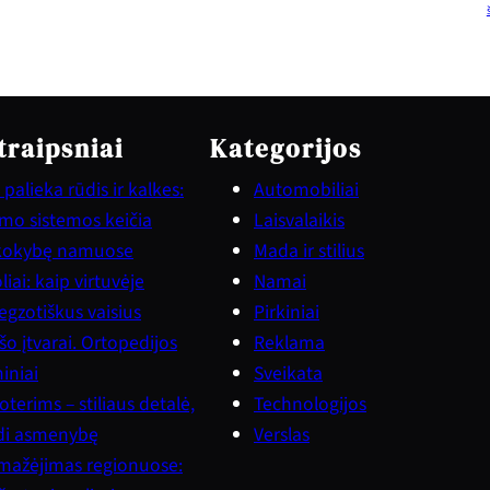
traipsniai
Kategorijos
palieka rūdis ir kalkes:
Automobiliai
vimo sistemos keičia
Laisvalaikis
kokybę namuose
Mada ir stilius
iai: kaip virtuvėje
Namai
gzotiškus vaisius
Pirkiniai
šo įtvarai. Ortopedijos
Reklama
iniai
Sveikata
terims – stiliaus detalė,
Technologijos
ndi asmenybę
Verslas
mažėjimas regionuose: