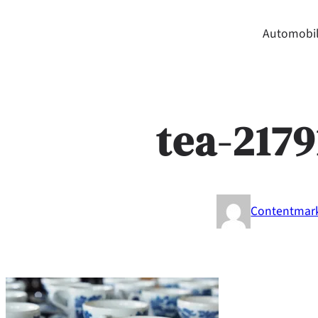
Automobil
tea-217
Contentmar