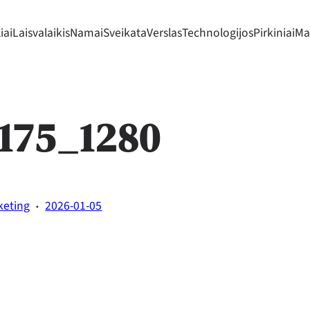
iai
Laisvalaikis
Namai
Sveikata
Verslas
Technologijos
Pirkiniai
Mad
9175_1280
·
keting
2026-01-05