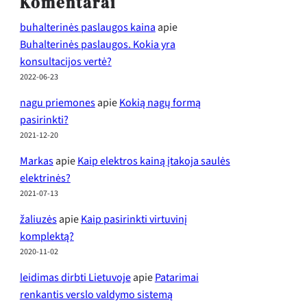
Komentarai
buhalterinės paslaugos kaina
apie
Buhalterinės paslaugos. Kokia yra
konsultacijos vertė?
2022-06-23
nagu priemones
apie
Kokią nagų formą
pasirinkti?
2021-12-20
Markas
apie
Kaip elektros kainą įtakoja saulės
elektrinės?
2021-07-13
žaliuzės
apie
Kaip pasirinkti virtuvinį
komplektą?
2020-11-02
leidimas dirbti Lietuvoje
apie
Patarimai
renkantis verslo valdymo sistemą