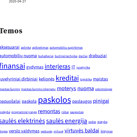
2020-04-27
Temos
aksesuarai
aplinka
apšvietimas
automobiliu supirkimas
automobilių nuoma
drabuziai
buhalteriai
buitinė technika
daržas
finansai
interjeras
gydymas
IT
juvelyrika
kreditai
juvelyriniai dirbiniai
kelionės
maistas
logistika
moterys
nuoma
maistas šunims
maistas šunims internetu
odontologai
paskolos
pinigai
papuošalai
paskola
paslaugos
remontas
prekyba
programinė įranga
rūbai
saugumas
saulės elektrinės
saulės energija
sodas
statyba
virtuvės baldai
verslo valdymas
stogas
vestuvės
virtuvė
šildymas