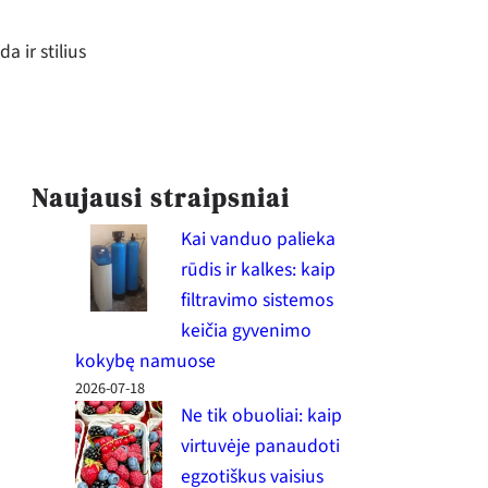
a ir stilius
Naujausi straipsniai
Kai vanduo palieka
rūdis ir kalkes: kaip
filtravimo sistemos
keičia gyvenimo
kokybę namuose
2026-07-18
Ne tik obuoliai: kaip
virtuvėje panaudoti
egzotiškus vaisius