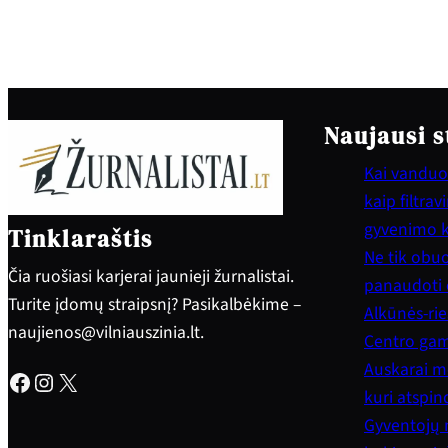
Naujausi s
Kai vanduo 
kaip filtra
gyvenimo 
Tinklaraštis
Ne tik obuol
Čia ruošiasi karjerai jaunieji žurnalistai.
panaudoti e
Turite įdomų straipsnį? Pasikalbėkime –
Alkūnės-rie
naujienos@vilniauszinia.lt.
Centro gam
Auskarai mo
Facebook
Instagram
X
kuri atspi
Gyventojų 