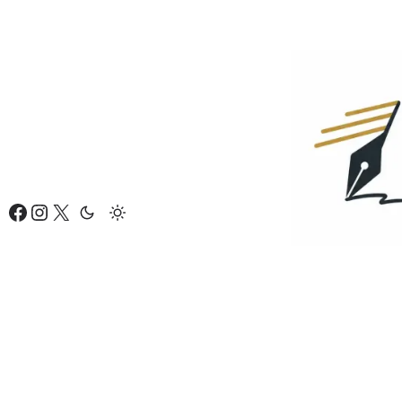
Eiti
prie
turinio
Facebook
Instagram
X