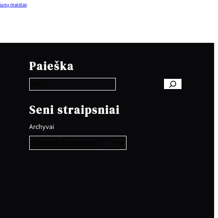
šunų maistas
S
e
Paieška
a
r
c
h
Seni straipsniai
Archyvai