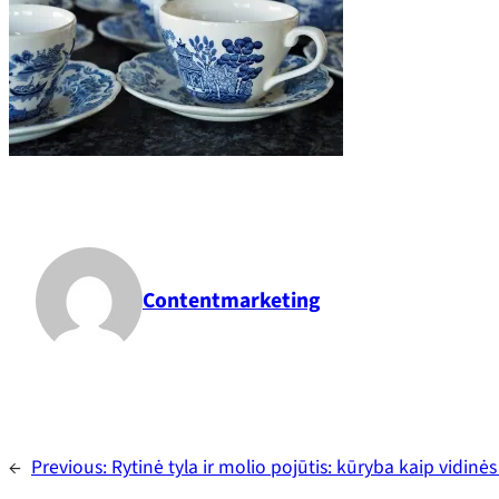
Contentmarketing
←
Previous:
Rytinė tyla ir molio pojūtis: kūryba kaip vidinė