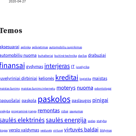
2020-04-27
Temos
aksesuarai
aplinka
apšvietimas
automobiliu supirkimas
automobilių nuoma
drabuziai
buhalteriai
buitinė technika
daržas
finansai
interjeras
gydymas
IT
juvelyrika
kreditai
juvelyriniai dirbiniai
kelionės
maistas
logistika
moterys
nuoma
maistas šunims
maistas šunims internetu
odontologai
paskolos
pinigai
papuošalai
paskola
paslaugos
remontas
prekyba
programinė įranga
rūbai
saugumas
saulės elektrinės
saulės energija
sodas
statyba
virtuvės baldai
verslo valdymas
stogas
vestuvės
virtuvė
šildymas