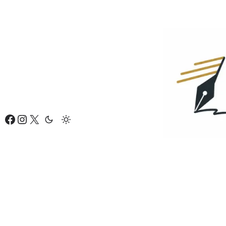
Eiti
prie
turinio
Facebook
Instagram
X