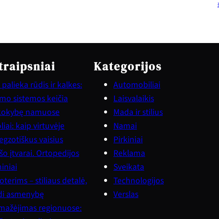
traipsniai
Kategorijos
palieka rūdis ir kalkes:
Automobiliai
vimo sistemos keičia
Laisvalaikis
kokybę namuose
Mada ir stilius
iai: kaip virtuvėje
Namai
gzotiškus vaisius
Pirkiniai
šo įtvarai. Ortopedijos
Reklama
iniai
Sveikata
terims – stiliaus detalė,
Technologijos
ndi asmenybę
Verslas
mažėjimas regionuose: