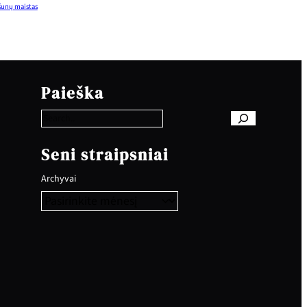
šunų maistas
S
e
Paieška
a
r
c
h
Seni straipsniai
Archyvai