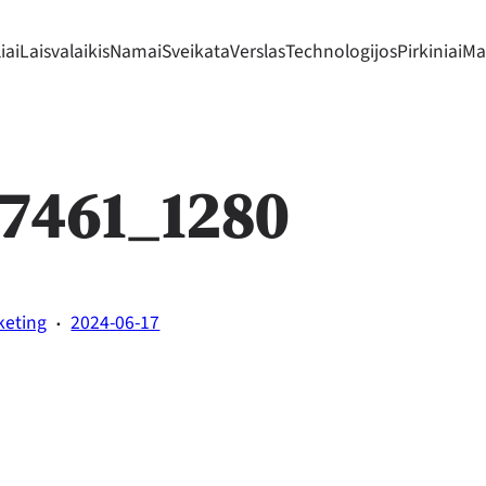
iai
Laisvalaikis
Namai
Sveikata
Verslas
Technologijos
Pirkiniai
Mad
67461_1280
·
keting
2024-06-17