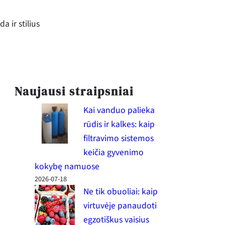
a ir stilius
Naujausi straipsniai
Kai vanduo palieka
rūdis ir kalkes: kaip
filtravimo sistemos
keičia gyvenimo
kokybę namuose
2026-07-18
Ne tik obuoliai: kaip
virtuvėje panaudoti
egzotiškus vaisius