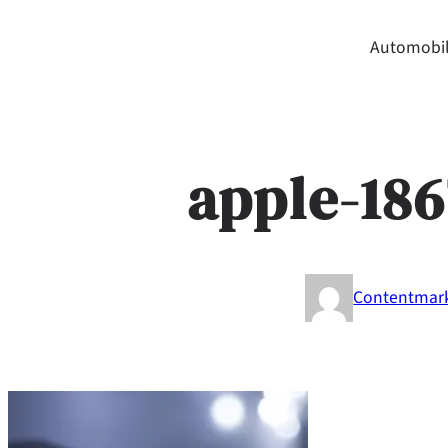
Automobil
apple-18
Contentmar