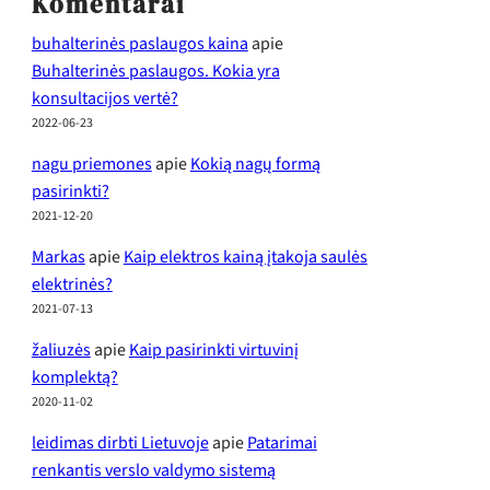
Komentarai
buhalterinės paslaugos kaina
apie
Buhalterinės paslaugos. Kokia yra
konsultacijos vertė?
2022-06-23
nagu priemones
apie
Kokią nagų formą
pasirinkti?
2021-12-20
Markas
apie
Kaip elektros kainą įtakoja saulės
elektrinės?
2021-07-13
žaliuzės
apie
Kaip pasirinkti virtuvinį
komplektą?
2020-11-02
leidimas dirbti Lietuvoje
apie
Patarimai
renkantis verslo valdymo sistemą