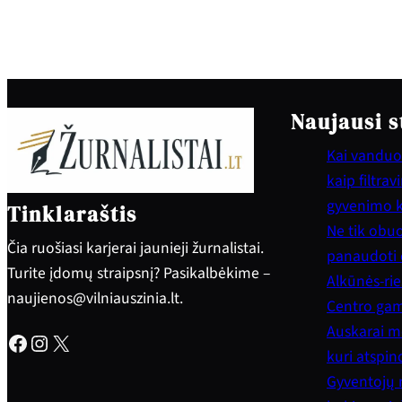
Naujausi s
Kai vanduo 
kaip filtra
gyvenimo 
Tinklaraštis
Ne tik obuol
Čia ruošiasi karjerai jaunieji žurnalistai.
panaudoti e
Turite įdomų straipsnį? Pasikalbėkime –
Alkūnės-rie
naujienos@vilniauszinia.lt.
Centro gam
Auskarai mo
Facebook
Instagram
X
kuri atspi
Gyventojų 