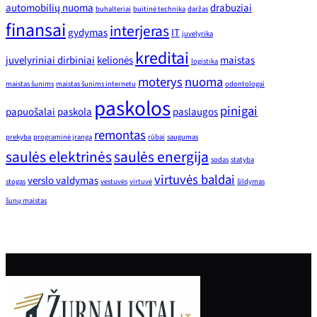
automobilių nuoma
drabuziai
buhalteriai
buitinė technika
daržas
finansai
interjeras
gydymas
IT
juvelyrika
kreditai
juvelyriniai dirbiniai
kelionės
maistas
logistika
moterys
nuoma
maistas šunims
maistas šunims internetu
odontologai
paskolos
pinigai
papuošalai
paskola
paslaugos
remontas
prekyba
programinė įranga
rūbai
saugumas
saulės elektrinės
saulės energija
sodas
statyba
virtuvės baldai
verslo valdymas
stogas
vestuvės
virtuvė
šildymas
šunų maistas