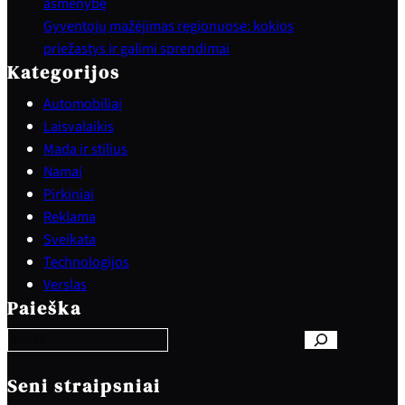
asmenybę
Gyventojų mažėjimas regionuose: kokios
priežastys ir galimi sprendimai
Kategorijos
Automobiliai
Laisvalaikis
Mada ir stilius
Namai
Pirkiniai
Reklama
Sveikata
Technologijos
S
Verslas
e
Paieška
a
r
c
h
Seni straipsniai