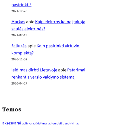
pasirinkti?
2021-12-20
Markas
apie
Kaip elektros kainą įtakoja
saulės elektrinės?
2021-07-13
žaliuzės
apie
Kaip pasirinkti virtuvinį
komplektą?
2020-11-02
leidimas dirbti Lietuvoje
apie
Patarimai
renkantis verslo valdymo sistemą
2020-04-27
Temos
aksesuarai
aplinka
apšvietimas
automobiliu supirkimas