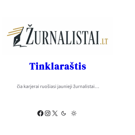
Eiti
prie
turinio
Tinklaraštis
čia karjerai ruošiasi jaunieji žurnalistai…
Facebook
Instagram
X