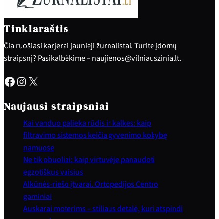
Tinklaraštis
Čia ruošiasi karjerai jaunieji žurnalistai. Turite įdomų
straipsnį? Pasikalbėkime – naujienos@vilniauszinia.lt.
Facebook
Instagram
X
Naujausi straipsniai
Kai vanduo palieka rūdis ir kalkes: kaip
filtravimo sistemos keičia gyvenimo kokybę
namuose
Ne tik obuoliai: kaip virtuvėje panaudoti
egzotiškus vaisius
Alkūnės-riešo įtvarai. Ortopedijos Centro
gaminiai
Auskarai moterims – stiliaus detalė, kuri atspindi