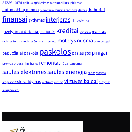
aksesuarai
aplinka
apšvietimas
automobiliu supirkimas
automobilių nuoma
drabuziai
buhalteriai
buitinė technika
daržas
finansai
interjeras
gydymas
IT
juvelyrika
kreditai
juvelyriniai dirbiniai
kelionės
maistas
logistika
moterys
nuoma
maistas šunims
maistas šunims internetu
odontologai
paskolos
pinigai
papuošalai
paskola
paslaugos
remontas
prekyba
programinė įranga
rūbai
saugumas
saulės elektrinės
saulės energija
sodas
statyba
virtuvės baldai
verslo valdymas
stogas
vestuvės
virtuvė
šildymas
šunų maistas