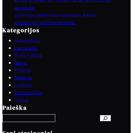
Auskarai moterims – stiliaus detalė, kuri atspindi
asmenybę
Gyventojų mažėjimas regionuose: kokios
priežastys ir galimi sprendimai
Kategorijos
Automobiliai
Laisvalaikis
Mada ir stilius
Namai
Pirkiniai
Reklama
Sveikata
Technologijos
S
Verslas
e
Paieška
a
r
c
h