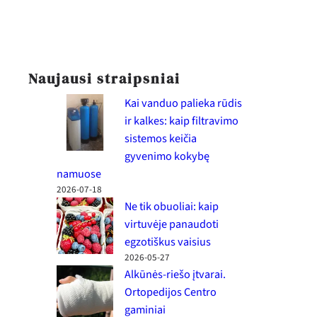
Naujausi straipsniai
Kai vanduo palieka rūdis
ir kalkes: kaip filtravimo
sistemos keičia
gyvenimo kokybę
namuose
2026-07-18
Ne tik obuoliai: kaip
virtuvėje panaudoti
egzotiškus vaisius
2026-05-27
Alkūnės-riešo įtvarai.
Ortopedijos Centro
gaminiai