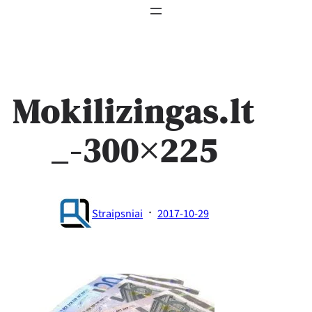
Mokilizingas.lt
_-300×225
·
Straipsniai
2017-10-29