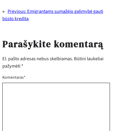
←
Previous:
Emigrantams sumažėjo galimybė gauti
būsto kreditą
Parašykite komentarą
El. pašto adresas nebus skelbiamas.
Būtini laukeliai
pažymėti
*
Komentaras
*