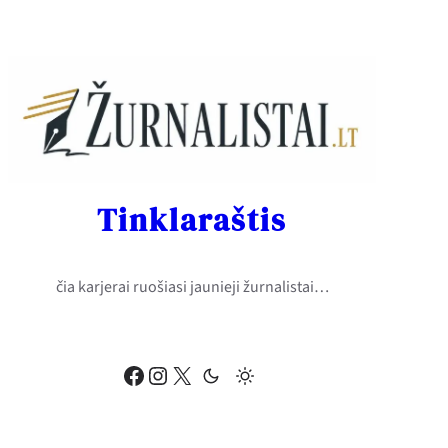
Eiti
prie
turinio
Tinklaraštis
čia karjerai ruošiasi jaunieji žurnalistai…
Facebook
Instagram
X