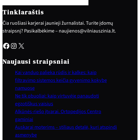
Tinklaraštis
Čia ruošiasi karjerai jaunieji žurnalistai. Turite įdomų
straipsnį? Pasikalbėkime – naujienos@vilniauszinia.lt.
Facebook
Instagram
X
Naujausi straipsniai
Kai vanduo palieka rūdis ir kalkes: kaip
filtravimo sistemos keičia gyvenimo kokybę
namuose
Ne tik obuoliai: kaip virtuvėje panaudoti
egzotiškus vaisius
Alkūnės-riešo įtvarai. Ortopedijos Centro
gaminiai
Auskarai moterims – stiliaus detalė, kuri atspindi
asmenybę