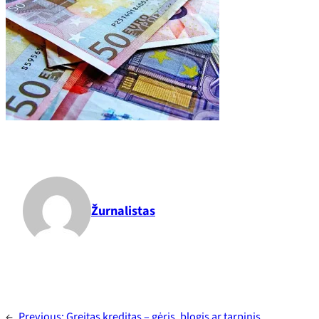
Žurnalistas
←
Previous:
Greitas kreditas – gėris, blogis ar tarpinis