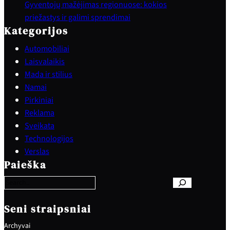
Gyventojų mažėjimas regionuose: kokios
priežastys ir galimi sprendimai
Kategorijos
Automobiliai
Laisvalaikis
Mada ir stilius
Namai
Pirkiniai
Reklama
Sveikata
Technologijos
S
Verslas
e
Paieška
a
r
c
h
Seni straipsniai
Archyvai