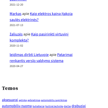
2021-12-20
Markas
apie
Kaip elektros kainą įtakoja
saulės elektrinės?
2021-07-13
žaliuzės
apie
Kaip pasirinkti virtuvinį
komplektą?
2020-11-02
leidimas dirbti Lietuvoje
apie
Patarimai
renkantis verslo valdymo sistemą
2020-04-27
Temos
aksesuarai
aplinka
apšvietimas
automobiliu supirkimas
automobilių nuoma
drabuziai
buhalteriai
buitinė technika
daržas