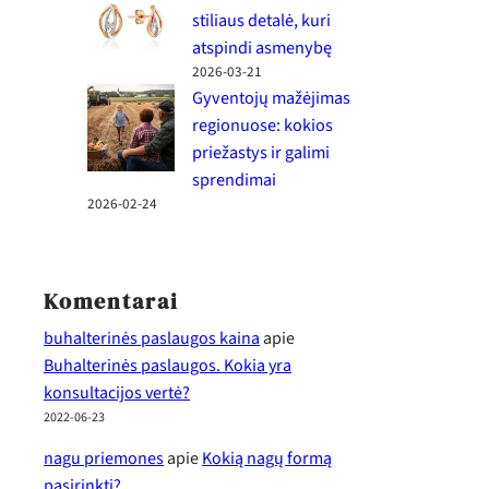
stiliaus detalė, kuri
atspindi asmenybę
2026-03-21
Gyventojų mažėjimas
regionuose: kokios
priežastys ir galimi
sprendimai
2026-02-24
Komentarai
buhalterinės paslaugos kaina
apie
Buhalterinės paslaugos. Kokia yra
konsultacijos vertė?
2022-06-23
nagu priemones
apie
Kokią nagų formą
pasirinkti?