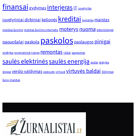
finansai
interjeras
gydymas
IT
juvelyrika
kreditai
juvelyriniai dirbiniai
kelionės
maistas
logistika
moterys
nuoma
maistas šunims
maistas šunims internetu
odontologai
paskolos
pinigai
papuošalai
paskola
paslaugos
remontas
prekyba
programinė įranga
rūbai
saugumas
saulės elektrinės
saulės energija
sodas
statyba
virtuvės baldai
verslo valdymas
stogas
vestuvės
virtuvė
šildymas
šunų maistas