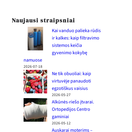
Naujausi straipsniai
Kai vanduo palieka rūdis
ir kalkes: kaip filtravimo
sistemos keičia
gyvenimo kokybę
namuose
2026-07-18
Ne tik obuoliai: kaip
virtuvėje panaudoti
egzotiškus vaisius
2026-05-27
Alkūnės-riešo įtvarai.
Ortopedijos Centro
gaminiai
2026-05-12
Auskarai moterims –