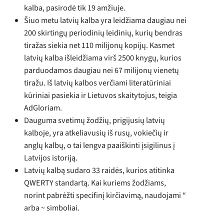
kalba, pasirodė tik 19 amžiuje.
Šiuo metu latvių kalba yra leidžiama daugiau nei
200 skirtingų periodinių leidinių, kurių bendras
tiražas siekia net 110 milijonų kopijų. Kasmet
latvių kalba išleidžiama virš 2500 knygų, kurios
parduodamos daugiau nei 67 milijonų vienetų
tiražu. Iš latvių kalbos verčiami literatūriniai
kūriniai pasiekia ir Lietuvos skaitytojus, teigia
AdGloriam.
Dauguma svetimų žodžių, prigijusių latvių
kalboje, yra atkeliavusių iš rusų, vokiečių ir
anglų kalbų, o tai lengva paaiškinti įsigilinus į
Latvijos istoriją.
Latvių kalbą sudaro 33 raidės, kurios atitinka
QWERTY standartą. Kai kuriems žodžiams,
norint pabrėžti specifinį kirčiavimą, naudojami “
arba ~ simboliai.