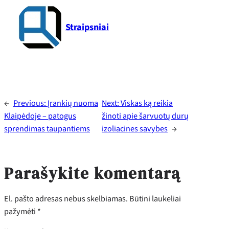
Straipsniai
←
Previous:
Įrankių nuoma
Next:
Viskas ką reikia
Klaipėdoje – patogus
žinoti apie šarvuotų durų
sprendimas taupantiems
izoliacines savybes
→
Parašykite komentarą
El. pašto adresas nebus skelbiamas.
Būtini laukeliai
pažymėti
*