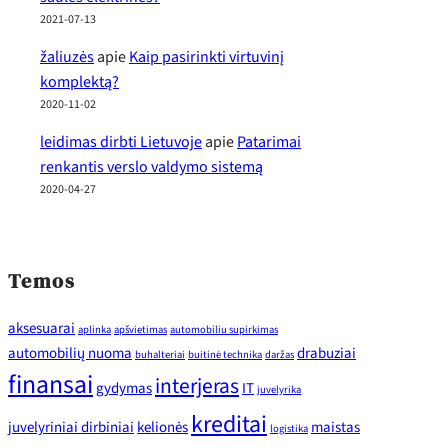
2021-07-13
žaliuzės
apie
Kaip pasirinkti virtuvinį
komplektą?
2020-11-02
leidimas dirbti Lietuvoje
apie
Patarimai
renkantis verslo valdymo sistemą
2020-04-27
Temos
aksesuarai
aplinka
apšvietimas
automobiliu supirkimas
automobilių nuoma
drabuziai
buhalteriai
buitinė technika
daržas
finansai
interjeras
gydymas
IT
juvelyrika
kreditai
juvelyriniai dirbiniai
kelionės
maistas
logistika