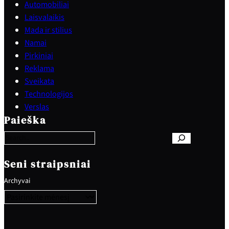
Automobiliai
Laisvalaikis
Mada ir stilius
Namai
Pirkiniai
Reklama
Sveikata
Technologijos
S
Verslas
e
Paieška
a
r
c
h
Seni straipsniai
Archyvai