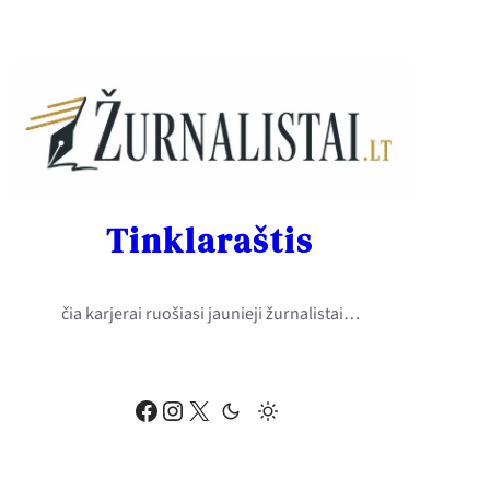
Eiti
prie
turinio
Tinklaraštis
čia karjerai ruošiasi jaunieji žurnalistai…
Facebook
Instagram
X