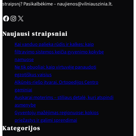
straipsnį? Pasikalbėkime – naujienos@vilniauszinia.lt.
Facebook
Instagram
X
Naujausi straipsniai
Kai vanduo palieka rūdis ir kalkes: kaip
filtravimo sistemos keičia gyvenimo kokybę
namuose
Ne tik obuoliai: kaip virtuvėje panaudoti
egzotiškus vaisius
Alkūnės-riešo įtvarai. Ortopedijos Centro
gaminiai
Auskarai moterims – stiliaus detalė, kuri atspindi
asmenybę
Gyventojų mažėjimas regionuose: kokios
priežastys ir galimi sprendimai
Kategorijos