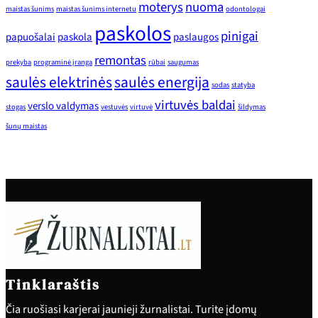
moterys
nuoma
maistas šunims
maistas šunims internetu
odontologai
paskolos
pinigai
papuošalai
paskola
paslaugos
remontas
prekyba
programinė įranga
rūbai
saugumas
saulės elektrinės
saulės energija
sodas
statyba
virtuvės baldai
verslo valdymas
stogas
vestuvės
virtuvė
šildymas
šunų maistas
Tinklaraštis
Čia ruošiasi karjerai jaunieji žurnalistai. Turite įdomų