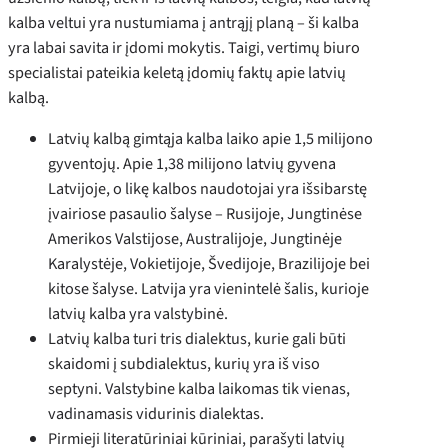
kalba veltui yra nustumiama į antrąjį planą – ši kalba
yra labai savita ir įdomi mokytis. Taigi, vertimų biuro
specialistai pateikia keletą įdomių faktų apie latvių
kalbą.
Latvių kalbą gimtąja kalba laiko apie 1,5 milijono
gyventojų. Apie 1,38 milijono latvių gyvena
Latvijoje, o likę kalbos naudotojai yra išsibarstę
įvairiose pasaulio šalyse – Rusijoje, Jungtinėse
Amerikos Valstijose, Australijoje, Jungtinėje
Karalystėje, Vokietijoje, Švedijoje, Brazilijoje bei
kitose šalyse. Latvija yra vienintelė šalis, kurioje
latvių kalba yra valstybinė.
Latvių kalba turi tris dialektus, kurie gali būti
skaidomi į subdialektus, kurių yra iš viso
septyni. Valstybine kalba laikomas tik vienas,
vadinamasis vidurinis dialektas.
Pirmieji literatūriniai kūriniai, parašyti latvių