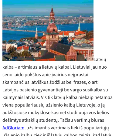
Latvių
kalba – artimiausia lietuvių kalbai. Lietuviai jau nuo
seno laido pokštus apie įvairius neįprastai
skambančius latviškus žodžius bei frazes, o arti
Latvijos pasienio gyvenantieji be vargo susikalba su
kaimynais latviais. Vis tik latvių kalba niekaip netampa
viena populiariausių užsienio kalbų Lietuvoje, o ją
aukštosiose mokyklose kasmet studijuoja vos kelios
dešimtys atkaklių studentų. Tačiau vertimų biuras
AdGloriam
, užsiimantis vertimais tiek iš populiariųjų
užsienio kalbų, tiek ir iš latvių kalbos, teigia, kad latvių