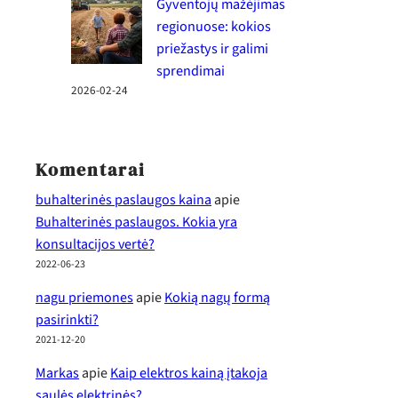
Gyventojų mažėjimas
regionuose: kokios
priežastys ir galimi
sprendimai
2026-02-24
Komentarai
buhalterinės paslaugos kaina
apie
Buhalterinės paslaugos. Kokia yra
konsultacijos vertė?
2022-06-23
nagu priemones
apie
Kokią nagų formą
pasirinkti?
2021-12-20
Markas
apie
Kaip elektros kainą įtakoja
saulės elektrinės?