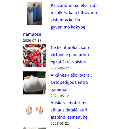
Kai vanduo palieka rūdis
ir kalkes: kaip filtravimo
sistemos keičia
gyvenimo kokybę
namuose
2026-07-18
Ne tik obuoliai: kaip
virtuvėje panaudoti
egzotiškus vaisius
2026-05-27
Alkūnės-riešo įtvarai.
Ortopedijos Centro
gaminiai
2026-05-12
Auskarai moterims –
stiliaus detalė, kuri
atspindi asmenybę
2026-03-21