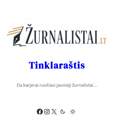
Eiti
prie
turinio
Tinklaraštis
čia karjerai ruošiasi jaunieji žurnalistai…
Facebook
Instagram
X