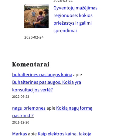
2026-03-21
Gyventojų mažėjimas
regionuose: kokios
priežastys ir galimi
sprendimai
2026-02-24
Komentarai
buhalterinės paslaugos kaina
apie
Buhalterinės paslaugos. Kokia yra
konsultacijos vertė?
2022-06-23
nagu priemones
apie
Kokią nagų formą
pasirinkti?
2021-12-20
Markas
apie
Kaip elektros kainą įtakoja