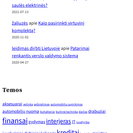
saulės elektrinės?
2021-07-13
žaliuzės
apie
Kaip pasirinkti virtuvinį
komplektą?
2020-11-02
leidimas dirbti Lietuvoje
apie
Patarimai
renkantis verslo valdymo sistemą
2020-04-27
Temos
aksesuarai
aplinka
apšvietimas
automobiliu supirkimas
automobilių nuoma
drabuziai
buhalteriai
buitinė technika
daržas
finansai
interjeras
gydymas
IT
juvelyrika
kreditai