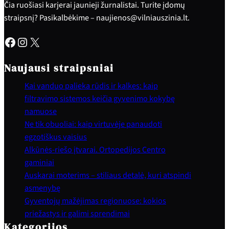
Čia ruošiasi karjerai jaunieji žurnalistai. Turite įdomų
straipsnį? Pasikalbėkime – naujienos@vilniauszinia.lt.
Facebook
Instagram
X
Naujausi straipsniai
Kai vanduo palieka rūdis ir kalkes: kaip
filtravimo sistemos keičia gyvenimo kokybę
namuose
Ne tik obuoliai: kaip virtuvėje panaudoti
egzotiškus vaisius
Alkūnės-riešo įtvarai. Ortopedijos Centro
gaminiai
Auskarai moterims – stiliaus detalė, kuri atspindi
asmenybę
Gyventojų mažėjimas regionuose: kokios
priežastys ir galimi sprendimai
Kategorijos