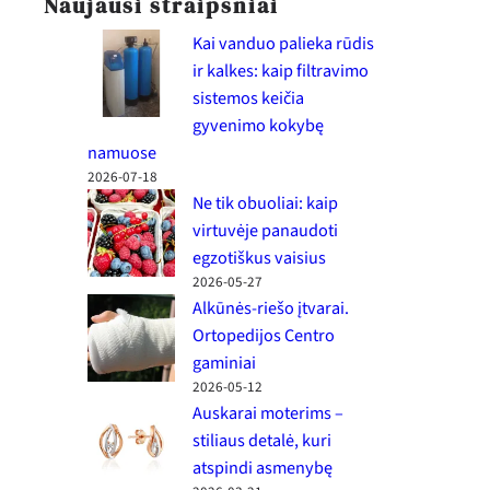
Naujausi straipsniai
Kai vanduo palieka rūdis
ir kalkes: kaip filtravimo
sistemos keičia
gyvenimo kokybę
namuose
2026-07-18
Ne tik obuoliai: kaip
virtuvėje panaudoti
egzotiškus vaisius
2026-05-27
Alkūnės-riešo įtvarai.
Ortopedijos Centro
gaminiai
2026-05-12
Auskarai moterims –
stiliaus detalė, kuri
atspindi asmenybę