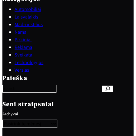
Automobiliai
Laisvalaikis
Mada ir stilius
Namai
Pirkiniai
Reklama
Sveikata
Technologijos
S
Verslas
e
Paieška
a
r
c
h
Seni straipsniai
Archyvai