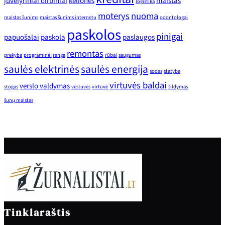
juvelyriniai dirbiniai
kelionės
maistas
logistika
moterys
nuoma
maistas šunims
maistas šunims internetu
odontologai
paskolos
pinigai
papuošalai
paskola
paslaugos
remontas
prekyba
programinė įranga
rūbai
saugumas
saulės elektrinės
saulės energija
sodas
statyba
virtuvės baldai
verslo valdymas
stogas
vestuvės
virtuvė
šildymas
šunų maistas
Tinklaraštis