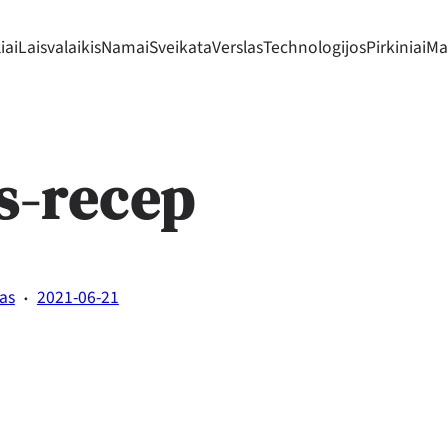
iai
Laisvalaikis
Namai
Sveikata
Verslas
Technologijos
Pirkiniai
Mad
s-recep
·
tas
2021-06-21