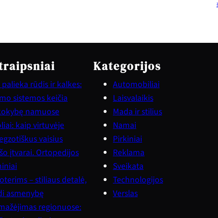
traipsniai
Kategorijos
palieka rūdis ir kalkes:
Automobiliai
vimo sistemos keičia
Laisvalaikis
kokybę namuose
Mada ir stilius
iai: kaip virtuvėje
Namai
gzotiškus vaisius
Pirkiniai
šo įtvarai. Ortopedijos
Reklama
iniai
Sveikata
terims – stiliaus detalė,
Technologijos
ndi asmenybę
Verslas
mažėjimas regionuose: