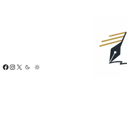
Eiti
prie
turinio
Facebook
Instagram
X