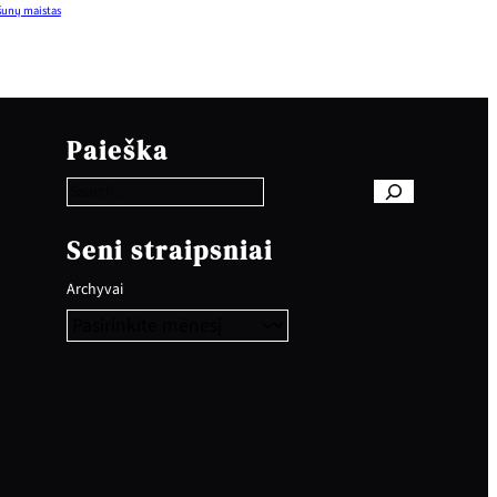
šunų maistas
S
e
Paieška
a
r
c
h
Seni straipsniai
Archyvai