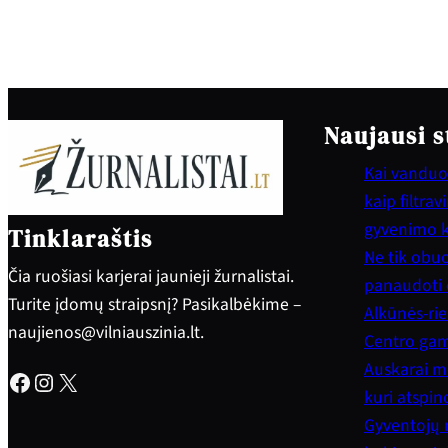
Naujausi s
Kai vanduo 
kaip filtra
gyvenimo 
Tinklaraštis
Ne tik obuol
Čia ruošiasi karjerai jaunieji žurnalistai.
panaudoti e
Turite įdomų straipsnį? Pasikalbėkime –
Alkūnės-rie
naujienos@vilniauszinia.lt.
Centro gam
Auskarai mo
Facebook
Instagram
X
kuri atspi
Gyventojų 