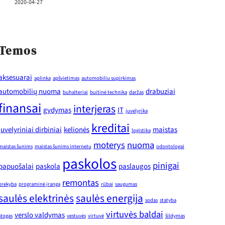
2020-04-27
Temos
aksesuarai
aplinka
apšvietimas
automobiliu supirkimas
automobilių nuoma
drabuziai
buhalteriai
buitinė technika
daržas
finansai
interjeras
gydymas
IT
juvelyrika
kreditai
juvelyriniai dirbiniai
kelionės
maistas
logistika
moterys
nuoma
maistas šunims
maistas šunims internetu
odontologai
paskolos
pinigai
papuošalai
paskola
paslaugos
remontas
prekyba
programinė įranga
rūbai
saugumas
saulės elektrinės
saulės energija
sodas
statyba
virtuvės baldai
verslo valdymas
stogas
vestuvės
virtuvė
šildymas