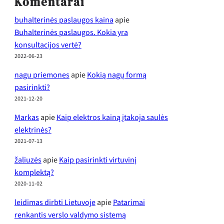
Komentarai
buhalterinės paslaugos kaina
apie
Buhalterinės paslaugos. Kokia yra
konsultacijos vertė?
2022-06-23
nagu priemones
apie
Kokią nagų formą
pasirinkti?
2021-12-20
Markas
apie
Kaip elektros kainą įtakoja saulės
elektrinės?
2021-07-13
žaliuzės
apie
Kaip pasirinkti virtuvinį
komplektą?
2020-11-02
leidimas dirbti Lietuvoje
apie
Patarimai
renkantis verslo valdymo sistemą