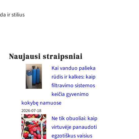
a ir stilius
Naujausi straipsniai
Kai vanduo palieka
rūdis ir kalkes: kaip
filtravimo sistemos
keičia gyvenimo
kokybę namuose
2026-07-18
Ne tik obuoliai: kaip
virtuvėje panaudoti
egzotiškus vaisius