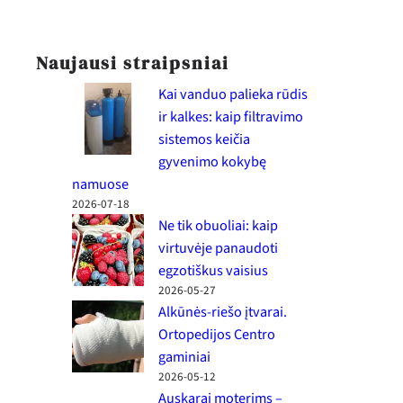
Naujausi straipsniai
Kai vanduo palieka rūdis
ir kalkes: kaip filtravimo
sistemos keičia
gyvenimo kokybę
namuose
2026-07-18
Ne tik obuoliai: kaip
virtuvėje panaudoti
egzotiškus vaisius
2026-05-27
Alkūnės-riešo įtvarai.
Ortopedijos Centro
gaminiai
2026-05-12
Auskarai moterims –