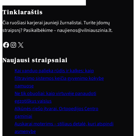
Tinklaraštis
Čia ruošiasi karjerai jaunieji žurnalistai. Turite įdomų
straipsnį? Pasikalbėkime – naujienos@vilniauszinia.lt.
Facebook
Instagram
X
Naujausi straipsniai
Kai vanduo palieka rūdis ir kalkes: kaip
filtravimo sistemos keičia gyvenimo kokybę
namuose
Ne tik obuoliai: kaip virtuvėje panaudoti
egzotiškus vaisius
Alkūnės-riešo įtvarai. Ortopedijos Centro
gaminiai
Auskarai moterims – stiliaus detalė, kuri atspindi
asmenybę