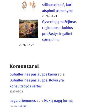
stiliaus detalė, kuri
atspindi asmenybę
2026-03-21
Gyventojų mažėjimas
regionuose: kokios
priežastys ir galimi
sprendimai
2026-02-24
Komentarai
buhalterinės paslaugos kaina
apie
Buhalterinės paslaugos. Kokia yra
konsultacijos vertė?
2022-06-23
nagu priemones
apie
Kokią nagų formą
pasirinkti?