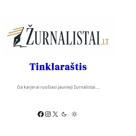
Eiti
prie
turinio
Tinklaraštis
čia karjerai ruošiasi jaunieji žurnalistai…
Facebook
Instagram
X