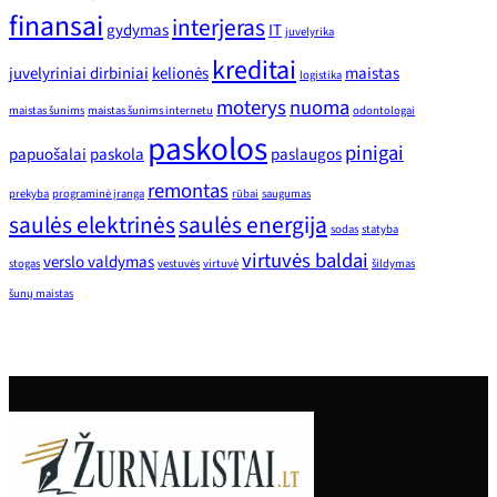
finansai
interjeras
gydymas
IT
juvelyrika
kreditai
juvelyriniai dirbiniai
kelionės
maistas
logistika
moterys
nuoma
maistas šunims
maistas šunims internetu
odontologai
paskolos
pinigai
papuošalai
paskola
paslaugos
remontas
prekyba
programinė įranga
rūbai
saugumas
saulės elektrinės
saulės energija
sodas
statyba
virtuvės baldai
verslo valdymas
stogas
vestuvės
virtuvė
šildymas
šunų maistas