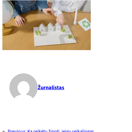
Žurnalistas
←
Previous:
Ką reikėtų žinoti, jeigu reikalingas