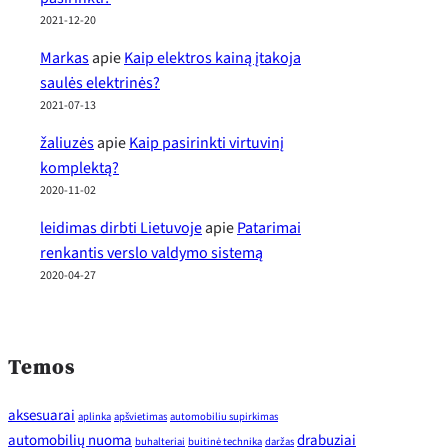
2021-12-20
Markas
apie
Kaip elektros kainą įtakoja
saulės elektrinės?
2021-07-13
žaliuzės
apie
Kaip pasirinkti virtuvinį
komplektą?
2020-11-02
leidimas dirbti Lietuvoje
apie
Patarimai
renkantis verslo valdymo sistemą
2020-04-27
Temos
aksesuarai
aplinka
apšvietimas
automobiliu supirkimas
automobilių nuoma
drabuziai
buhalteriai
buitinė technika
daržas