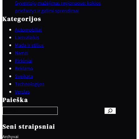
Gyventojų mažėjimas regionuose: kokios
priežastys ir galimi sprendimai
Kategorijos
Automobiliai
Laisvalaikis
Mada ir stilius
Namai
Pirkiniai
Reklama
Sveikata
Technologijos
S
Verslas
e
Paieška
a
r
c
h
Seni straipsniai
Archyvai