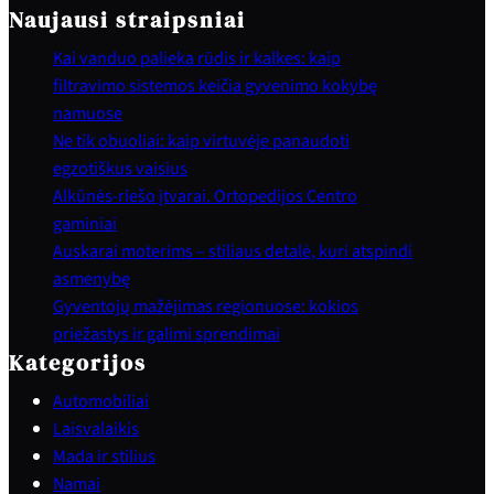
Naujausi straipsniai
Kai vanduo palieka rūdis ir kalkes: kaip
filtravimo sistemos keičia gyvenimo kokybę
namuose
Ne tik obuoliai: kaip virtuvėje panaudoti
egzotiškus vaisius
Alkūnės-riešo įtvarai. Ortopedijos Centro
gaminiai
Auskarai moterims – stiliaus detalė, kuri atspindi
asmenybę
Gyventojų mažėjimas regionuose: kokios
priežastys ir galimi sprendimai
Kategorijos
Automobiliai
Laisvalaikis
Mada ir stilius
Namai