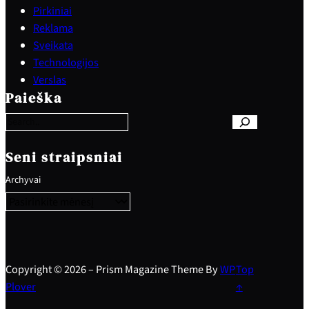
Pirkiniai
Reklama
Sveikata
Technologijos
S
Verslas
e
Paieška
a
r
c
h
Seni straipsniai
Archyvai
Copyright © 2026 – Prism Magazine Theme By
WP
Top
Plover
↑