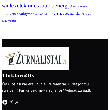
saulės elektrinės
saulės energija
sodas
statyba
virtuvės baldai
verslo valdymas
stogas
vestuvės
virtuvė
šildymas
šunų maistas
Tinklaraštis
Čia ruošiasi karjerai jaunieji žurnalistai. Turite įdomų
straipsnį? Pasikalbėkime – naujienos@vilniauszinia.lt.
Facebook
Instagram
X