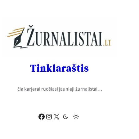
Eiti
prie
turinio
Tinklaraštis
čia karjerai ruošiasi jaunieji žurnalistai…
Facebook
Instagram
X