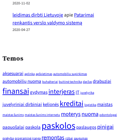
2020-11-02
leidimas dirbti Lietuvoje
apie
Patarimai
renkantis verslo valdymo sistemą
2020-04-27
Temos
aksesuarai
aplinka
apšvietimas
automobiliu supirkimas
automobilių nuoma
drabuziai
buhalteriai
buitinė technika
daržas
finansai
interjeras
gydymas
IT
juvelyrika
kreditai
juvelyriniai dirbiniai
kelionės
maistas
logistika
moterys
nuoma
maistas šunims
maistas šunims internetu
odontologai
paskolos
pinigai
papuošalai
paskola
paslaugos
remontas
prekyba
programinė įranga
rūbai
saugumas