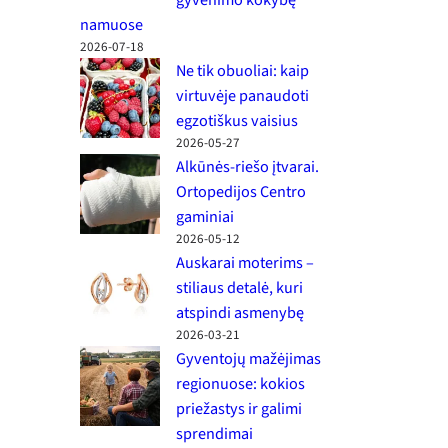
namuose
2026-07-18
Ne tik obuoliai: kaip
virtuvėje panaudoti
egzotiškus vaisius
2026-05-27
Alkūnės-riešo įtvarai.
Ortopedijos Centro
gaminiai
2026-05-12
Auskarai moterims –
stiliaus detalė, kuri
atspindi asmenybę
2026-03-21
Gyventojų mažėjimas
regionuose: kokios
priežastys ir galimi
sprendimai