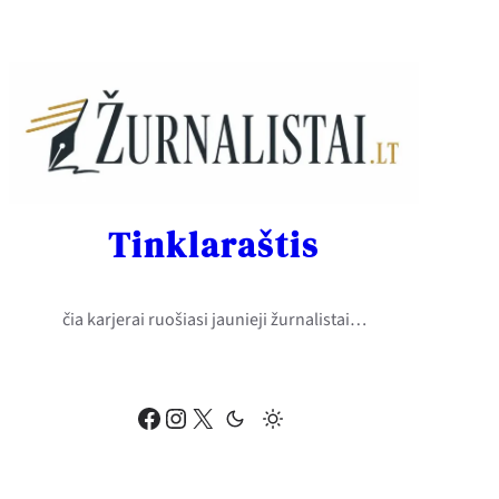
Eiti
prie
turinio
Tinklaraštis
čia karjerai ruošiasi jaunieji žurnalistai…
Facebook
Instagram
X