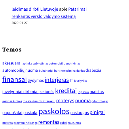
leidimas dirbti Lietuvoje
apie
Patarimai
renkantis verslo valdymo sistemą
2020-04-27
Temos
aksesuarai
aplinka
apšvietimas
automobiliu supirkimas
automobilių nuoma
drabuziai
buhalteriai
buitinė technika
daržas
finansai
interjeras
gydymas
IT
juvelyrika
kreditai
juvelyriniai dirbiniai
kelionės
maistas
logistika
moterys
nuoma
maistas šunims
maistas šunims internetu
odontologai
paskolos
pinigai
papuošalai
paskola
paslaugos
remontas
prekyba
programinė įranga
rūbai
saugumas