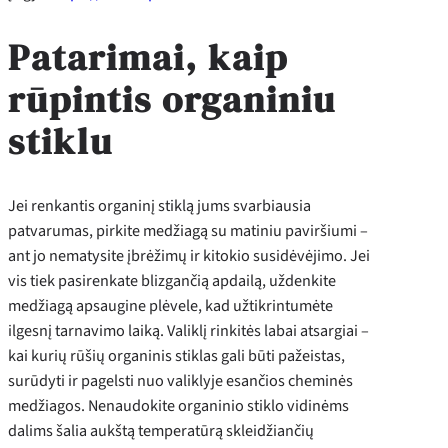
Patarimai, kaip
rūpintis organiniu
stiklu
Jei renkantis organinį stiklą jums svarbiausia
patvarumas, pirkite medžiagą su matiniu paviršiumi –
ant jo nematysite įbrėžimų ir kitokio susidėvėjimo. Jei
vis tiek pasirenkate blizgančią apdailą, uždenkite
medžiagą apsaugine plėvele, kad užtikrintumėte
ilgesnį tarnavimo laiką. Valiklį rinkitės labai atsargiai –
kai kurių rūšių organinis stiklas gali būti pažeistas,
surūdyti ir pagelsti nuo valiklyje esančios cheminės
medžiagos. Nenaudokite organinio stiklo vidinėms
dalims šalia aukštą temperatūrą skleidžiančių