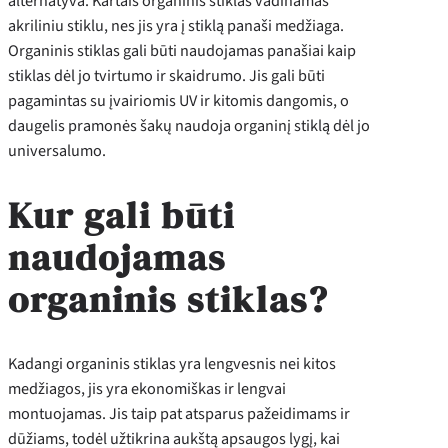
alternatyva. Kartais organinis stiklas vadinamas
akriliniu stiklu, nes jis yra į stiklą panaši medžiaga.
Organinis stiklas gali būti naudojamas panašiai kaip
stiklas dėl jo tvirtumo ir skaidrumo. Jis gali būti
pagamintas su įvairiomis UV ir kitomis dangomis, o
daugelis pramonės šakų naudoja organinį stiklą dėl jo
universalumo.
Kur gali būti
naudojamas
organinis stiklas?
Kadangi organinis stiklas yra lengvesnis nei kitos
medžiagos, jis yra ekonomiškas ir lengvai
montuojamas. Jis taip pat atsparus pažeidimams ir
dūžiams, todėl užtikrina aukštą apsaugos lygį, kai