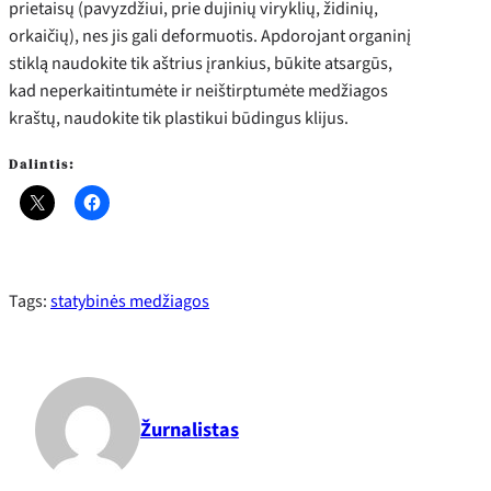
prietaisų (pavyzdžiui, prie dujinių viryklių, židinių,
orkaičių), nes jis gali deformuotis. Apdorojant organinį
stiklą naudokite tik aštrius įrankius, būkite atsargūs,
kad neperkaitintumėte ir neištirptumėte medžiagos
kraštų, naudokite tik plastikui būdingus klijus.
Dalintis:
Tags:
statybinės medžiagos
Žurnalistas