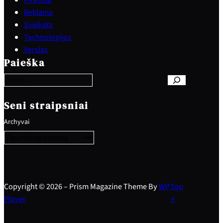
Reklama
Sveikata
Technologijos
S
Verslas
e
Paieška
a
r
c
h
Seni straipsniai
Archyvai
Copyright © 2026 – Prism Magazine Theme By
WP
Top
Plover
↑