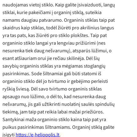
naudojamas vietoj stiklo. Kaip galite įsivaizduoti, langų
stiklai, kurie pakeičiami į organinį stiklą, suteikia
namams daugiau patvarumo. Organinis stiklas taip pat
skaidrus kaip stiklas, todėl žiūrėti pro akrilinius langus
yra tas pats, kas žiūrėti pro stiklo plokštes. Taip pat
organinio stiklo langai yra lengviau prižiūrimi (nes
nesurenka tiek daug nešvarumų), atsparūs lūžimui, o
esant atšiauriam orui jie rečiau skilinėja. Dėl šių
savybių organinis stiklas yra mėgiamas stoglangių
pasirinkimas. Sode šiltnamiai gali būti statomi iš
organinio stiklo dėl jo tvirtumo ir gebėjimo perleisti
ryškią šviesą. Dėl savo tvirtumo organinis stiklas
apsaugo nuo lūžimo, o dėl to, kad nesurenka daug
nešvarumų, jis gali užtikrinti nuolatinį saulės spindulių
tiekimą, jam taip pat reikia labai mažai priežiūros.
Santykinai maža organinio stiklo kaina taip pat yra
puikus pasirinkimas šiltnamiams. Organinį stiklą galite
įsigyti
https://e-heliopolis.lt
.