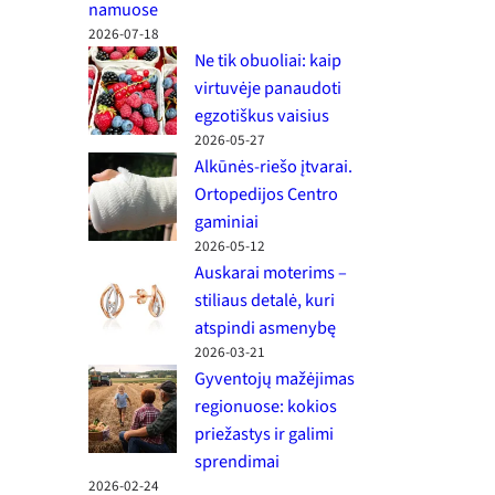
namuose
2026-07-18
Ne tik obuoliai: kaip
virtuvėje panaudoti
egzotiškus vaisius
2026-05-27
Alkūnės-riešo įtvarai.
Ortopedijos Centro
gaminiai
2026-05-12
Auskarai moterims –
stiliaus detalė, kuri
atspindi asmenybę
2026-03-21
Gyventojų mažėjimas
regionuose: kokios
priežastys ir galimi
sprendimai
2026-02-24