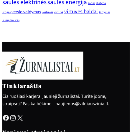
saulės elektrinės
saulės energija
sodas
statyba
virtuvės baldai
verslo valdymas
stogas
vestuvės
virtuvė
šildymas
šunų maistas
Tinklaraštis
Čia ruošiasi karjerai jaunieji žurnalistai. Turite įdomų
straipsnį? Pasikalbėkime – naujienos@vilniauszinia.lt.
Facebook
Instagram
X