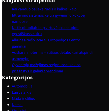
Naujausi straipsniai
Kai vanduo palieka rūdis ir kalkes: kaip
filtravimo sistemos keičia gyvenimo kokybę
namuose
Ne tik obuoliai: kaip virtuvėje panaudoti
egzotiškus vaisius
Alkūnės-riešo įtvarai. Ortopedijos Centro
gaminiai
Auskarai moterims – stiliaus detalė, kuri atspindi
asmenybę
Gyventojų mažėjimas regionuose: kokios
priežastys ir galimi sprendimai
Kategorijos
Automobiliai
Laisvalaikis
Mada ir stilius
Namai
Pirkiniai