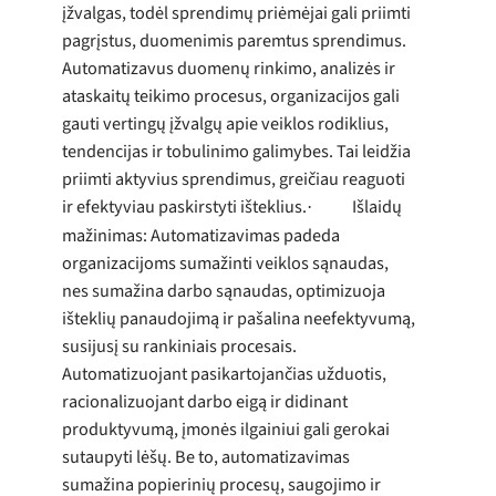
įžvalgas, todėl sprendimų priėmėjai gali priimti
pagrįstus, duomenimis paremtus sprendimus.
Automatizavus duomenų rinkimo, analizės ir
ataskaitų teikimo procesus, organizacijos gali
gauti vertingų įžvalgų apie veiklos rodiklius,
tendencijas ir tobulinimo galimybes. Tai leidžia
priimti aktyvius sprendimus, greičiau reaguoti
ir efektyviau paskirstyti išteklius.
Išlaidų
·
mažinimas: Automatizavimas padeda
organizacijoms sumažinti veiklos sąnaudas,
nes sumažina darbo sąnaudas, optimizuoja
išteklių panaudojimą ir pašalina neefektyvumą,
susijusį su rankiniais procesais.
Automatizuojant pasikartojančias užduotis,
racionalizuojant darbo eigą ir didinant
produktyvumą, įmonės ilgainiui gali gerokai
sutaupyti lėšų. Be to, automatizavimas
sumažina popierinių procesų, saugojimo ir