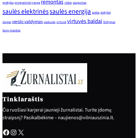
remontas
prekyba
programinė įranga
rūbai
saugumas
saulės elektrinės
saulės energija
sodas
statyba
virtuvės baldai
verslo valdymas
stogas
vestuvės
virtuvė
šildymas
šunų maistas
Tinklaraštis
Čia ruošiasi karjerai jaunieji žurnalistai. Turite įdomų
straipsnį? Pasikalbėkime – naujienos@vilniauszinia.lt.
Facebook
Instagram
X