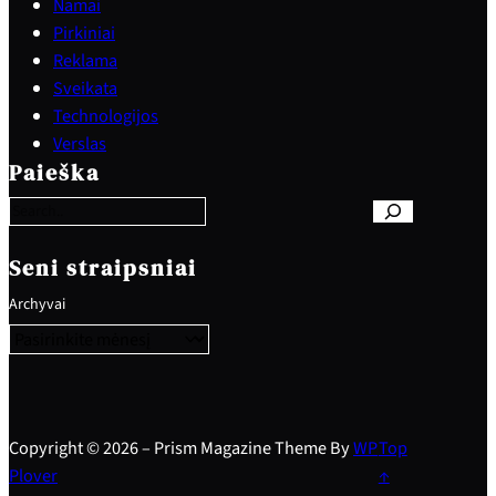
Namai
Pirkiniai
Reklama
Sveikata
Technologijos
S
Verslas
e
Paieška
a
r
c
h
Seni straipsniai
Archyvai
Copyright © 2026 – Prism Magazine Theme By
WP
Top
Plover
↑