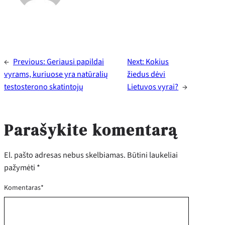
←
Previous:
Geriausi papildai
Next:
Kokius
vyrams, kuriuose yra natūralių
žiedus dėvi
testosterono skatintojų
Lietuvos vyrai?
→
Parašykite komentarą
El. pašto adresas nebus skelbiamas.
Būtini laukeliai
pažymėti
*
Komentaras
*