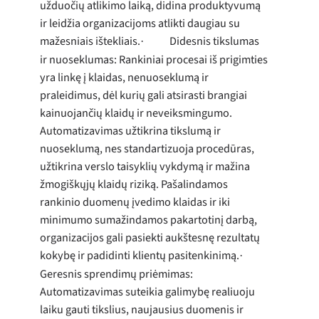
užduočių atlikimo laiką, didina produktyvumą
ir leidžia organizacijoms atlikti daugiau su
mažesniais ištekliais.
Didesnis tikslumas
·
ir nuoseklumas: Rankiniai procesai iš prigimties
yra linkę į klaidas, nenuoseklumą ir
praleidimus, dėl kurių gali atsirasti brangiai
kainuojančių klaidų ir neveiksmingumo.
Automatizavimas užtikrina tikslumą ir
nuoseklumą, nes standartizuoja procedūras,
užtikrina verslo taisyklių vykdymą ir mažina
žmogiškųjų klaidų riziką. Pašalindamos
rankinio duomenų įvedimo klaidas ir iki
minimumo sumažindamos pakartotinį darbą,
organizacijos gali pasiekti aukštesnę rezultatų
kokybę ir padidinti klientų pasitenkinimą.
·
Geresnis sprendimų priėmimas:
Automatizavimas suteikia galimybę realiuoju
laiku gauti tikslius, naujausius duomenis ir