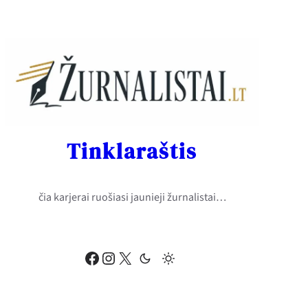
Eiti
prie
turinio
Tinklaraštis
čia karjerai ruošiasi jaunieji žurnalistai…
Facebook
Instagram
X