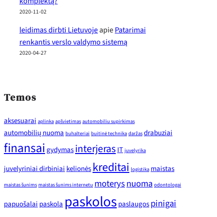
komplektą?
2020-11-02
leidimas dirbti Lietuvoje
apie
Patarimai
renkantis verslo valdymo sistemą
2020-04-27
Temos
aksesuarai
aplinka
apšvietimas
automobiliu supirkimas
automobilių nuoma
drabuziai
buhalteriai
buitinė technika
daržas
finansai
interjeras
gydymas
IT
juvelyrika
kreditai
juvelyriniai dirbiniai
kelionės
maistas
logistika
moterys
nuoma
maistas šunims
maistas šunims internetu
odontologai
paskolos
pinigai
papuošalai
paskola
paslaugos