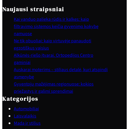
Naujausi straipsniai
Kai vanduo palieka rūdis ir kalkes: kaip
filtravimo sistemos keičia gyvenimo kokybę
namuose
Ne tik obuoliai: kaip virtuvėje panaudoti
egzotiškus vaisius
Alkūnės-riešo įtvarai. Ortopedijos Centro
gaminiai
Auskarai moterims – stiliaus detalė, kuri atspindi
asmenybę
Gyventojų mažėjimas regionuose: kokios
priežastys ir galimi sprendimai
Kategorijos
Automobiliai
Laisvalaikis
Mada ir stilius