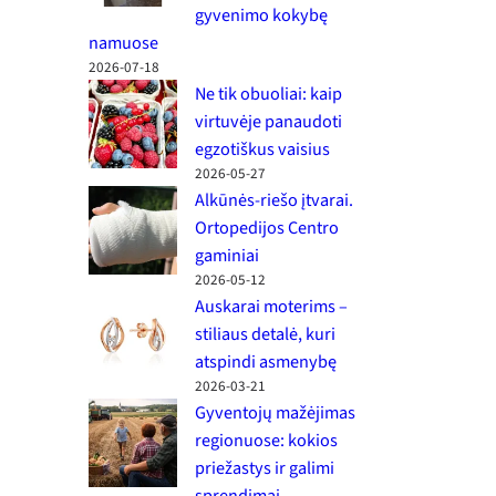
gyvenimo kokybę
namuose
2026-07-18
Ne tik obuoliai: kaip
virtuvėje panaudoti
egzotiškus vaisius
2026-05-27
Alkūnės-riešo įtvarai.
Ortopedijos Centro
gaminiai
2026-05-12
Auskarai moterims –
stiliaus detalė, kuri
atspindi asmenybę
2026-03-21
Gyventojų mažėjimas
regionuose: kokios
priežastys ir galimi
sprendimai