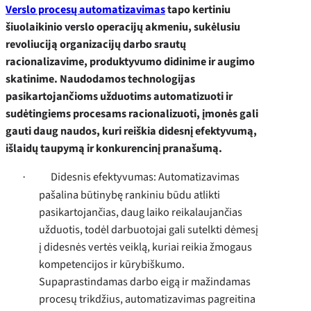
Verslo procesų automatizavimas
tapo kertiniu
šiuolaikinio verslo operacijų akmeniu, sukėlusiu
revoliuciją organizacijų darbo srautų
racionalizavime, produktyvumo didinime ir augimo
skatinime. Naudodamos technologijas
pasikartojančioms užduotims automatizuoti ir
sudėtingiems procesams racionalizuoti, įmonės gali
gauti daug naudos, kuri reiškia didesnį efektyvumą,
išlaidų taupymą ir konkurencinį pranašumą.
Didesnis efektyvumas: Automatizavimas
·
pašalina būtinybę rankiniu būdu atlikti
pasikartojančias, daug laiko reikalaujančias
užduotis, todėl darbuotojai gali sutelkti dėmesį
į didesnės vertės veiklą, kuriai reikia žmogaus
kompetencijos ir kūrybiškumo.
Supaprastindamas darbo eigą ir mažindamas
procesų trikdžius, automatizavimas pagreitina