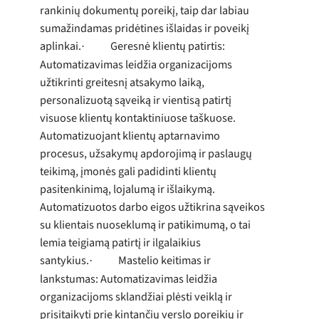
rankinių dokumentų poreikį, taip dar labiau
sumažindamas pridėtines išlaidas ir poveikį
aplinkai.
Geresnė klientų patirtis:
·
Automatizavimas leidžia organizacijoms
užtikrinti greitesnį atsakymo laiką,
personalizuotą sąveiką ir vientisą patirtį
visuose klientų kontaktiniuose taškuose.
Automatizuojant klientų aptarnavimo
procesus, užsakymų apdorojimą ir paslaugų
teikimą, įmonės gali padidinti klientų
pasitenkinimą, lojalumą ir išlaikymą.
Automatizuotos darbo eigos užtikrina sąveikos
su klientais nuoseklumą ir patikimumą, o tai
lemia teigiamą patirtį ir ilgalaikius
santykius.
Mastelio keitimas ir
·
lankstumas: Automatizavimas leidžia
organizacijoms sklandžiai plėsti veiklą ir
prisitaikyti prie kintančių verslo poreikių ir