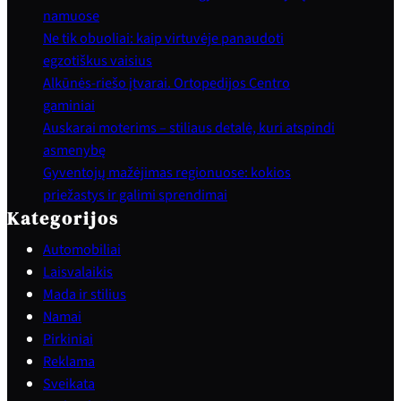
namuose
Ne tik obuoliai: kaip virtuvėje panaudoti
egzotiškus vaisius
Alkūnės-riešo įtvarai. Ortopedijos Centro
gaminiai
Auskarai moterims – stiliaus detalė, kuri atspindi
asmenybę
Gyventojų mažėjimas regionuose: kokios
priežastys ir galimi sprendimai
Kategorijos
Automobiliai
Laisvalaikis
Mada ir stilius
Namai
Pirkiniai
Reklama
Sveikata