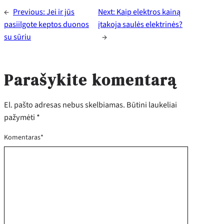
←
Previous:
Jei ir jūs
Next:
Kaip elektros kainą
pasiilgote keptos duonos
įtakoja saulės elektrinės?
su sūriu
→
Parašykite komentarą
El. pašto adresas nebus skelbiamas.
Būtini laukeliai
pažymėti
*
Komentaras
*