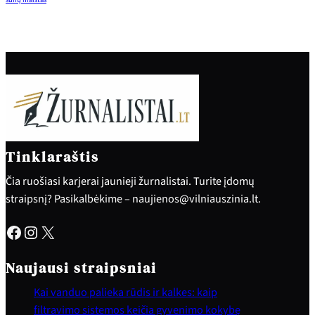
Tinklaraštis
Čia ruošiasi karjerai jaunieji žurnalistai. Turite įdomų
straipsnį? Pasikalbėkime – naujienos@vilniauszinia.lt.
Facebook
Instagram
X
Naujausi straipsniai
Kai vanduo palieka rūdis ir kalkes: kaip
filtravimo sistemos keičia gyvenimo kokybę