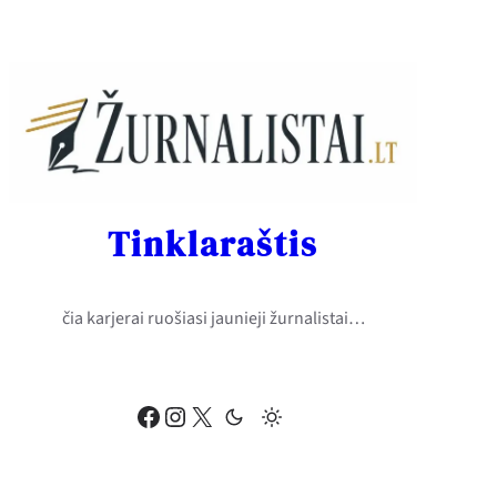
Eiti
prie
turinio
Tinklaraštis
čia karjerai ruošiasi jaunieji žurnalistai…
Facebook
Instagram
X