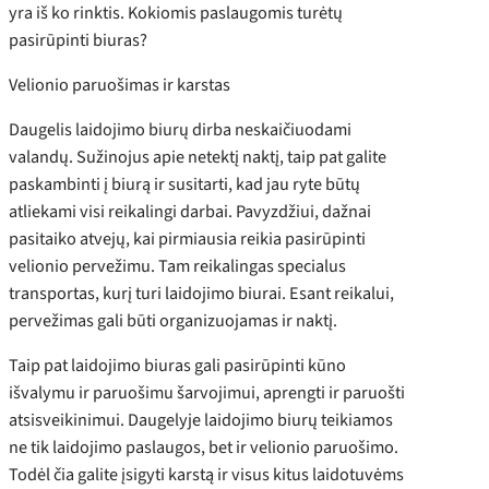
yra iš ko rinktis. Kokiomis paslaugomis turėtų
pasirūpinti biuras?
Velionio paruošimas ir karstas
Daugelis laidojimo biurų dirba neskaičiuodami
valandų. Sužinojus apie netektį naktį, taip pat galite
paskambinti į biurą ir susitarti, kad jau ryte būtų
atliekami visi reikalingi darbai. Pavyzdžiui, dažnai
pasitaiko atvejų, kai pirmiausia reikia pasirūpinti
velionio pervežimu. Tam reikalingas specialus
transportas, kurį turi laidojimo biurai. Esant reikalui,
pervežimas gali būti organizuojamas ir naktį.
Taip pat laidojimo biuras gali pasirūpinti kūno
išvalymu ir paruošimu šarvojimui, aprengti ir paruošti
atsisveikinimui. Daugelyje laidojimo biurų teikiamos
ne tik laidojimo paslaugos, bet ir velionio paruošimo.
Todėl čia galite įsigyti karstą ir visus kitus laidotuvėms