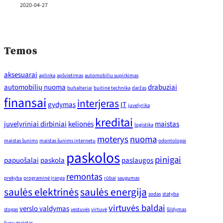
2020-04-27
Temos
aksesuarai
aplinka
apšvietimas
automobiliu supirkimas
automobilių nuoma
drabuziai
buhalteriai
buitinė technika
daržas
finansai
interjeras
gydymas
IT
juvelyrika
kreditai
juvelyriniai dirbiniai
kelionės
maistas
logistika
moterys
nuoma
maistas šunims
maistas šunims internetu
odontologai
paskolos
pinigai
papuošalai
paskola
paslaugos
remontas
prekyba
programinė įranga
rūbai
saugumas
saulės elektrinės
saulės energija
sodas
statyba
virtuvės baldai
verslo valdymas
stogas
vestuvės
virtuvė
šildymas
šunų maistas