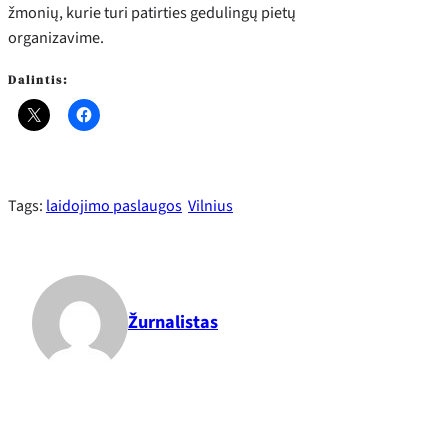
žmonių, kurie turi patirties gedulingų pietų
organizavime.
Dalintis:
Tags:
laidojimo paslaugos
Vilnius
Žurnalistas