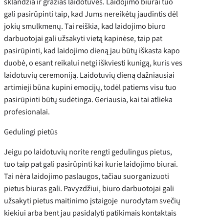
sklandžia ir gražias laidotuves. Laidojimo biurai tuo
gali pasirūpinti taip, kad Jums nereikėtų jaudintis dėl
jokių smulkmenų. Tai reiškia, kad laidojimo biuro
darbuotojai gali užsakyti vietą kapinėse, taip pat
pasirūpinti, kad laidojimo dieną jau būtų iškasta kapo
duobė, o esant reikalui netgi iškviesti kunigą, kuris ves
laidotuvių ceremoniją. Laidotuvių dieną dažniausiai
artimieji būna kupini emocijų, todėl patiems visu tuo
pasirūpinti būtų sudėtinga. Geriausia, kai tai atlieka
profesionalai.
Gedulingi pietūs
Jeigu po laidotuvių norite rengti gedulingus pietus,
tuo taip pat gali pasirūpinti kai kurie laidojimo biurai.
Tai nėra laidojimo paslaugos, tačiau suorganizuoti
pietus biuras gali. Pavyzdžiui, biuro darbuotojai gali
užsakyti pietus maitinimo įstaigoje nurodytam svečių
kiekiui arba bent jau pasidalyti patikimais kontaktais