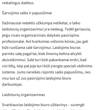
reikalingus daiktus.
Šarvojimo salės ir papuošimai
Dažniausiai netektis užklumpa netikėtai, o laiko
laidotuvių organizavimui yra nedaug. Todėl geriausia,
jeigu visais organizaciniais dalykais pasirūpina
profesionalai. Kol tvarkomas velionio kūnas, jau gali
būti ruošiama salė šarvojimui. Laidojimo biuras
parinks salę pagal tai, kiek žmonių ketina atvykti
atsiveikinimui. Salė turi būti pakankamai erdvi, kad
visi tiltų, taip pat joje turi būti įrengta speciali vėdinimo
sistema. Jums nereikės rūpintis salės papuošimu, nes
visu tuo už Jus pasirūpins laidojimo biuro
darbuotojai.
Laidotuvių organizavimas
Svarbiausias laidojimo biuro uždavinys – surengti